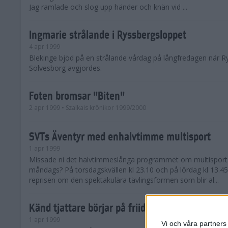
Jag ramlade och slog upp händer och knän vid ...
Ingmarie strålande i Ryssbergsloppet
4 apr 1999
Blekinge bjöd på en strålande vårdag på långfredagen när R
Sölvesborg avgjordes.
Foten bromsar "Biten"
2 apr 1999
• Szalkais krönikor 1999/2000
SVTs Äventyr med enhalvtimme multisport
1 apr 1999
Missade ni det halvtimmeslånga programmet om multisport 
måndags? På torsdagskvällen kl 23.10 och på lördag kl 13.4
reprisen om den spektakulära tävlingsformen som blir al...
Känd tjattare börjar på friidrottsförbundet
1 apr 1999
Vi och våra partners 