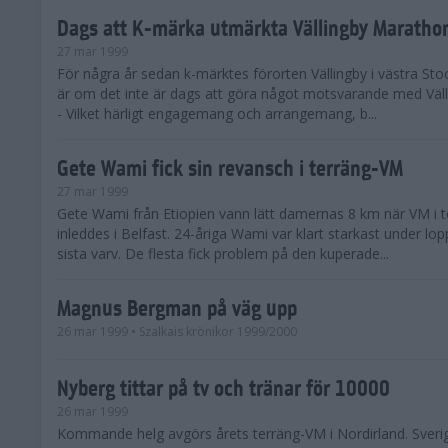
Dags att K-märka utmärkta Vällingby Maratho
27 mar 1999
För några år sedan k-märktes förorten Vällingby i västra St
är om det inte är dags att göra något motsvarande med Väl
- Vilket härligt engagemang och arrangemang, b...
Gete Wami fick sin revansch i terräng-VM
27 mar 1999
Gete Wami från Etiopien vann lätt damernas 8 km när VM i t
inleddes i Belfast. 24-åriga Wami var klart starkast under lo
sista varv. De flesta fick problem på den kuperade...
Magnus Bergman på väg upp
26 mar 1999
• Szalkais krönikor 1999/2000
Nyberg tittar på tv och tränar för 10000
26 mar 1999
Kommande helg avgörs årets terräng-VM i Nordirland. Sveri