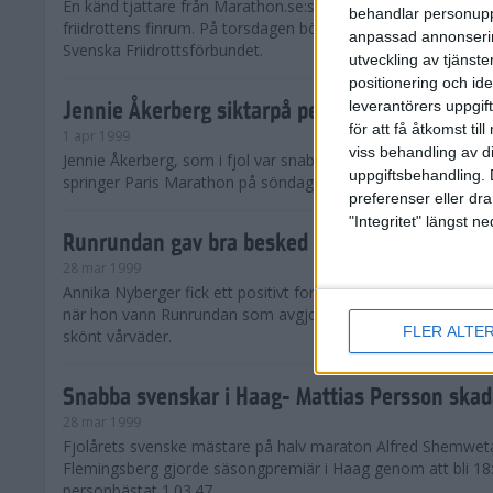
En känd tjattare från Marathon.se:s Forum tar steget in i de
behandlar personuppg
friidrottens finrum. På torsdagen började Lorenzo Nesi, 33, s
anpassad annonserin
Svenska Friidrottsförbundet.
utveckling av tjänster
positionering och id
Jennie Åkerberg siktarpå personbästa i Paris
leverantörers uppgift
för att få åtkomst ti
1 apr 1999
viss behandling av d
Jennie Åkerberg, som i fjol var snabbast av landets kvinnlig
uppgiftsbehandling. 
springer Paris Marathon på söndag.
preferenser eller dra
"Integritet" längst 
Runrundan gav bra besked till Nyberger
28 mar 1999
Annika Nyberger fick ett positivt formbesked inför Paris Ma
när hon vann Runrundan som avgjordes i Vallentuna utanför
FLER ALTE
skönt vårväder.
Snabba svenskar i Haag- Mattias Persson ska
28 mar 1999
Fjolårets svenske mästare på halv maraton Alfred Shemwet
Flemingsberg gjorde säsongpremiär i Haag genom att bli 18
personbästat 1.03.47.