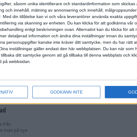
n svenska
ifter, såsom unika identifierare och standardinformation som skickas 
itt arbete på
g och innehåll, mätning av annonsering och innehåll, målgruppsunde
.
Med din tillåtelse kan vi och våra leverantörer använda exakta uppgif
entifiering via skanning av enheten. Du kan klicka för att godkänna vår
sbehandling enligt beskrivningen ovan. Alternativt kan du klicka för att
ll mer detaljerad information och ändra dina inställningar innan du samty
ina personuppgifter kanske inte kräver ditt samtycke, men du har rätt 
a maratonlöpare,
Dina inställningar gäller endast den här webbplatsen. Du kan när som h
 tillbaka ditt samtycke genom att gå tillbaka till denna webbplats och k
ned på webbsidan.
rathon nästa helg
 Stockholm i
RNATIV
GODKÄNN INTE
GO
dad
a från
:e man på nya