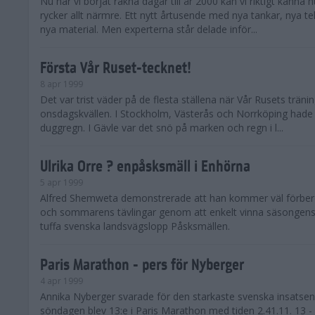
Nu när vi börjat räkna dagar till år 2000 kan vi riktigt känna 
rycker allt närmre. Ett nytt årtusende med nya tankar, nya t
nya material. Men experterna står delade inför...
Första Vår Ruset-tecknet!
8 apr 1999
Det var trist väder på de flesta ställena när Vår Rusets träni
onsdagskvällen. I Stockholm, Västerås och Norrköping hade v
duggregn. I Gävle var det snö på marken och regn i l...
Ulrika Orre ? enpåsksmäll i Enhörna
5 apr 1999
Alfred Shemweta demonstrerade att han kommer väl förbered
och sommarens tävlingar genom att enkelt vinna säsongens f
tuffa svenska landsvägslopp Påsksmällen.
Paris Marathon - pers för Nyberger
4 apr 1999
Annika Nyberger svarade för den starkaste svenska insatsen
söndagen blev 13:e i Paris Marathon med tiden 2.41.11. 13 - ol