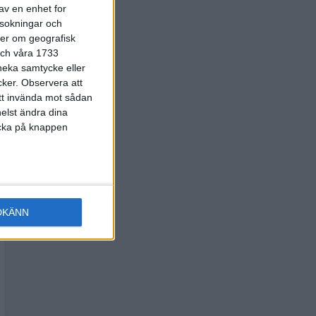
av en enhet for
rsokningar och
ter om geografisk
 och våra 1733
 neka samtycke eller
cker.
Observera att
att invända mot sådan
elst ändra dina
licka på knappen
DKÄNN