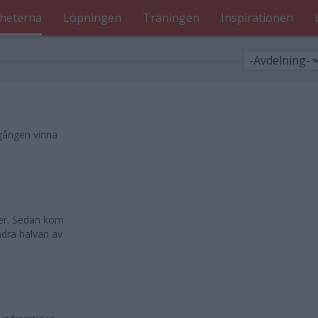
heterna
Löpningen
Träningen
Inspirationen
gången vinna
eter. Sedan kom
dra halvan av