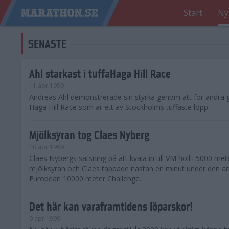
Start
Ny
SENASTE
Ahl starkast i tuffaHaga Hill Race
11 apr 1999
Andreas Ahl demonstrerade sin styrka genom att för andra 
Haga Hill Race som är ett av Stockholms tuffaste lopp.
Mjölksyran tog Claes Nyberg
10 apr 1999
Claes Nybergs satsning på att kvala in till VM höll i 5000 m
mjölksyran och Claes tappade nästan en minut under den an
European 10000 meter Challenge.
Det här kan varaframtidens löparskor!
9 apr 1999