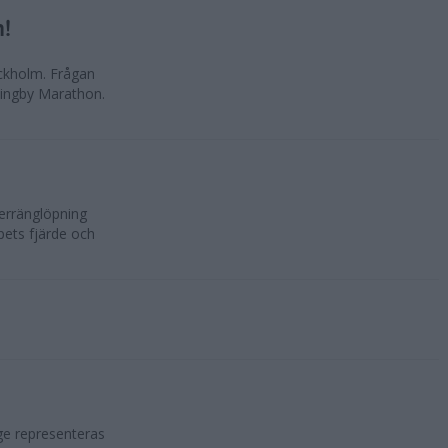
n!
ockholm. Frågan
lingby Marathon.
erränglöpning
ppets fjärde och
ge representeras