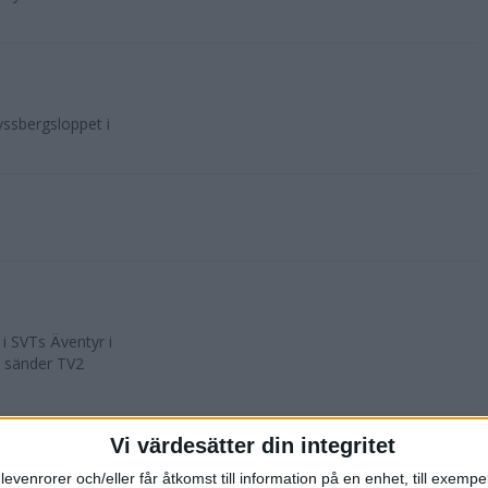
yssbergsloppet i
i SVTs Äventyr i
5 sänder TV2
Vi värdesätter din integritet
levenrorer och/eller får åtkomst till information på en enhet, till exempe