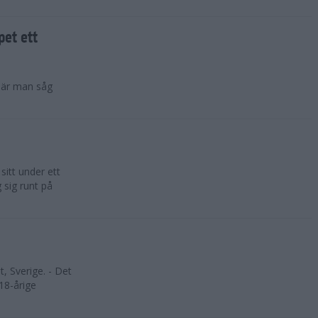
pet ett
 när man såg
sitt under ett
 sig runt på
, Sverige. - Det
 18-årige