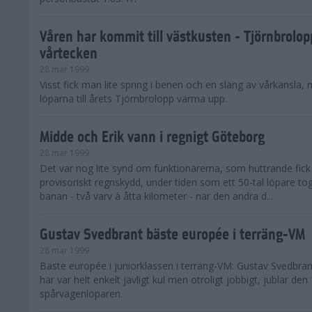
Våren har kommit till västkusten - Tjörnbrolop
vårtecken
28 mar 1999
Visst fick man lite spring i benen och en släng av vårkänsla,
löparna till årets Tjörnbrolopp värma upp.
Midde och Erik vann i regnigt Göteborg
28 mar 1999
Det var nog lite synd om funktionärerna, som huttrande fick 
provisoriskt regnskydd, under tiden som ett 50-tal löpare tog
banan - två varv à åtta kilometer - när den andra d...
Gustav Svedbrant bäste europée i terräng-VM
28 mar 1999
Bäste europée i juniorklassen i terräng-VM: Gustav Svedbrant
här var helt enkelt jävligt kul men otroligt jobbigt, jublar den
spårvägenlöparen.