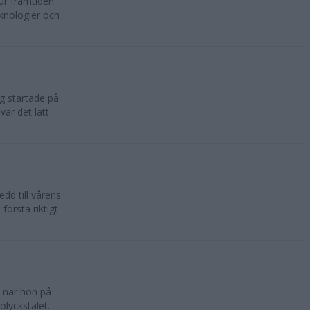
hur framtiden
eknologier och
ng startade på
ar det lätt
d till vårens
örsta riktigt
 när hon på
yckstalet... -