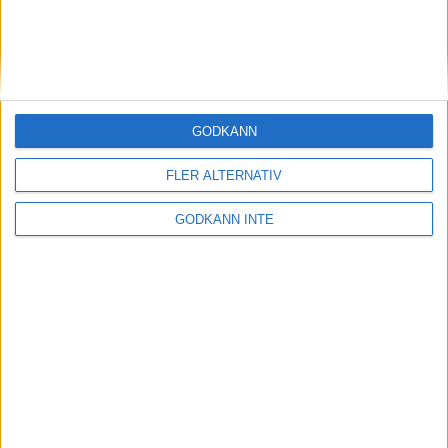
Midde och Erik vann i regnigt
Göteborg
28 mar 1999
Gustav Svedbrant bäste europée i
GODKÄNN
terräng-VM
28 mar 1999
FLER ALTERNATIV
Dags att K-märka utmärkta Vällingby
GODKÄNN INTE
Marathon!
27 mar 1999
Gete Wami fick sin revansch i
terräng-VM
27 mar 1999
Magnus Bergman på väg upp
26 mar 1999
• Szalkais krönikor
1999/2000