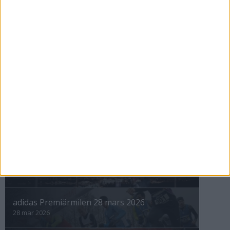
Nyberg tittar på tv och tränar för
10000
26 mar 1999
nästa ›
INTRESSANTA LOPP
Höstrusket • 8 november
8 nov 2025
Winter Run Stockholm • 31 januari 2026
31 jan 2026
adidas Premiärmilen 28 mars 2026
28 mar 2026