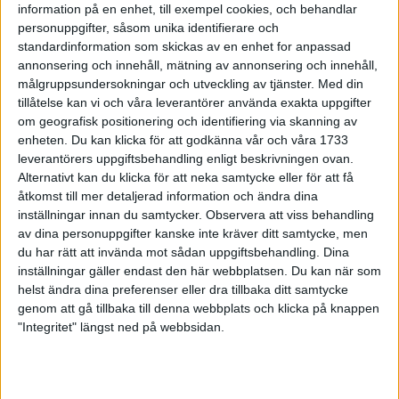
8 apr 1999
information på en enhet, till exempel cookies, och behandlar
personuppgifter, såsom unika identifierare och
standardinformation som skickas av en enhet for anpassad
Ulrika Orre ? enpåsksmäll i Enhörna
annonsering och innehåll, mätning av annonsering och innehåll,
5 apr 1999
målgruppsundersokningar och utveckling av tjänster.
Med din
tillåtelse kan vi och våra leverantörer använda exakta uppgifter
Paris Marathon - pers för Nyberger
om geografisk positionering och identifiering via skanning av
4 apr 1999
enheten. Du kan klicka för att godkänna vår och våra 1733
leverantörers uppgiftsbehandling enligt beskrivningen ovan.
Alternativt kan du klicka för att neka samtycke eller för att få
Ingmarie strålande i
Ryssbergsloppet
åtkomst till mer detaljerad information och ändra dina
inställningar innan du samtycker.
Observera att viss behandling
4 apr 1999
av dina personuppgifter kanske inte kräver ditt samtycke, men
du har rätt att invända mot sådan uppgiftsbehandling. Dina
Foten bromsar "Biten"
inställningar gäller endast den här webbplatsen. Du kan när som
2 apr 1999
• Szalkais krönikor 1999/2000
helst ändra dina preferenser eller dra tillbaka ditt samtycke
genom att gå tillbaka till denna webbplats och klicka på knappen
"Integritet" längst ned på webbsidan.
SVTs Äventyr med enhalvtimme
multisport
1 apr 1999