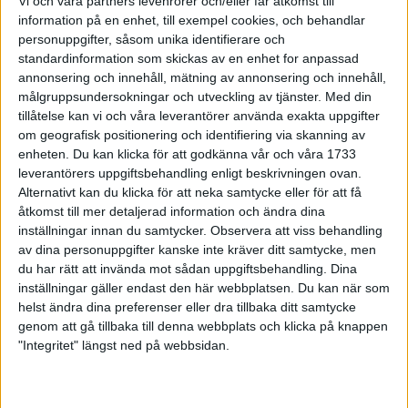
Vi och våra partners levenrorer och/eller får åtkomst till
och rekordhållaren
information på en enhet, till exempel cookies, och behandlar
21 mar 1999
personuppgifter, såsom unika identifierare och
standardinformation som skickas av en enhet for anpassad
annonsering och innehåll, mätning av annonsering och innehåll,
Strax avgör PerssonTvå Sjöar Runt
målgruppsundersokningar och utveckling av tjänster.
Med din
21 mar 1999
tillåtelse kan vi och våra leverantörer använda exakta uppgifter
om geografisk positionering och identifiering via skanning av
Äntligen ett vårtecken!- Två Sjöar
enheten. Du kan klicka för att godkänna vår och våra 1733
Runt i helgen
leverantörers uppgiftsbehandling enligt beskrivningen ovan.
19 mar 1999
Alternativt kan du klicka för att neka samtycke eller för att få
åtkomst till mer detaljerad information och ändra dina
inställningar innan du samtycker.
Observera att viss behandling
Viaranolångpass och nytillskott i
svensk maratonlöpning
av dina personuppgifter kanske inte kräver ditt samtycke, men
du har rätt att invända mot sådan uppgiftsbehandling. Dina
17 mar 1999
• Szalkais krönikor
1999/2000
inställningar gäller endast den här webbplatsen. Du kan när som
helst ändra dina preferenser eller dra tillbaka ditt samtycke
genom att gå tillbaka till denna webbplats och klicka på knappen
Långpass, sade Szalkaiom
"Integritet" längst ned på webbsidan.
fjärdeplatsen i Italien
17 mar 1999