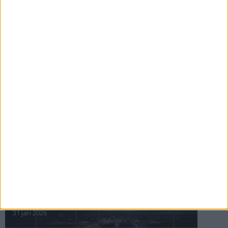
Maratonåret 1999, februari
3 mar 1999
• Szalkais krönikor 1999/2000
Den fantastiska historien om
Marie Söderström-Lundberg
2 mar 1999
nästa ›
INTRESSANTA LOPP
Höstrusket • 8 november
8 nov 2025
Winter Run Stockholm • 31 januari 2026
31 jan 2026