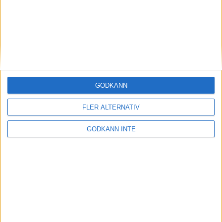
Överraskande insatsav Karin
Ernström
9 mar 1999
Szabo och Gebreselassie van
dubbelt i VM inomhus
7 mar 1999
GODKÄNN
Malins bästa i år räckteinte till final i
FLER ALTERNATIV
VM
6 mar 1999
GODKÄNN INTE
Malin Ewerlöf vidaretill semifinal
5 mar 1999
Internet en anledningtill marans
uppgång
3 mar 1999