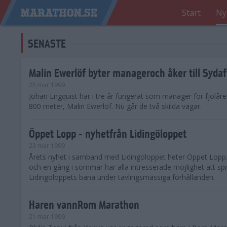
Start
Ny
SENASTE
Malin Ewerlöf byter manageroch åker till Sydaf
25 mar 1999
Johan Engquist har i tre år fungerat som manager för fjolår
800 meter, Malin Ewerlöf. Nu går de två skilda vägar.
Öppet Lopp - nyhetfrån Lidingöloppet
23 mar 1999
Årets nyhet i samband med Lidingöloppet heter Öppet Lopp.
och en gång i sommar har alla intresserade möjlighet att sp
Lidingöloppets bana under tävlingsmässiga förhållanden.
Haren vannRom Marathon
21 mar 1999