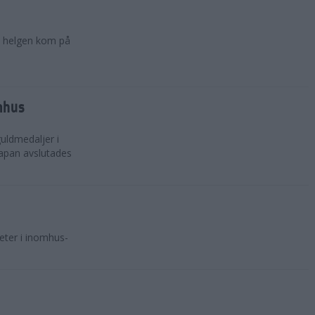
 i helgen kom på
mhus
uldmedaljer i
Japan avslutades
meter i inomhus-