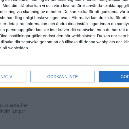
0 slår alla
.
Med din tillåtelse kan vi och våra leverantörer använda exakta uppgif
a loppet över
entifiering via skanning av enheten. Du kan klicka för att godkänna vår
sbehandling enligt beskrivningen ovan. Alternativt kan du klicka för att
ll mer detaljerad information och ändra dina inställningar innan du samty
ina personuppgifter kanske inte kräver ditt samtycke, men du har rätt 
Dina inställningar gäller endast den här webbplatsen. Du kan när som h
minskat,
 tillbaka ditt samtycke genom att gå tillbaka till denna webbplats och k
ned på webbsidan.
ndberg?
RNATIV
GODKÄNN INTE
GO
sex senaste åren
kholm. Ett par