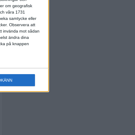
ter om geografisk
 och våra 1731
 neka samtycke eller
cker.
Observera att
att invända mot sådan
elst ändra dina
licka på knappen
DKÄNN