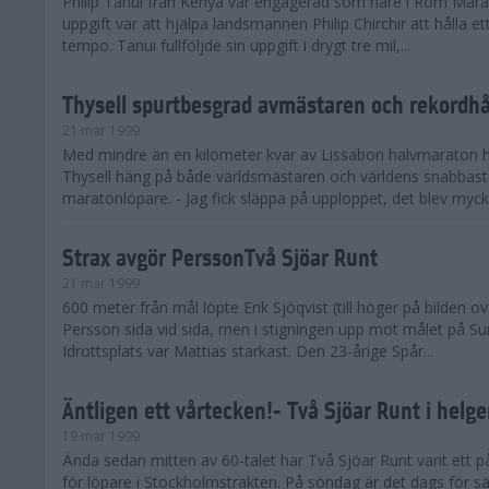
Philip Tanui från Kenya var engagerad som hare i Rom Mar
uppgift var att hjälpa landsmannen Philip Chirchir att hålla e
tempo. Tanui fullföljde sin uppgift i drygt tre mil,...
Thysell spurtbesgrad avmästaren och rekordhå
21 mar 1999
Med mindre än en kilometer kvar av Lissabon halvmaraton 
Thysell häng på både världsmästaren och världens snabbas
maratonlöpare. - Jag fick släppa på upploppet, det blev mycket
Strax avgör PerssonTvå Sjöar Runt
21 mar 1999
600 meter från mål löpte Erik Sjöqvist (till höger på bilden 
Persson sida vid sida, men i stigningen upp mot målet på S
Idrottsplats var Mattias starkast. Den 23-årige Spår...
Äntligen ett vårtecken!- Två Sjöar Runt i helg
19 mar 1999
Ända sedan mitten av 60-talet har Två Sjöar Runt varit ett på
för löpare i Stockholmstrakten. På söndag är det dags för s