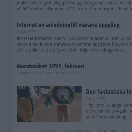
Malin Ewerlöf gick tidigt på fredagsmorgonen svensk tid vidare
på 800 meter vid inomhus-VM i friidrott som avgörs i Maebas
Internet en anledningtill marans uppgång
3 mar 1999
Intresset fortsätter öka för Stockholm Marathon. Den 3 ma
procent fler löpare anmälda än samma dag förra året. Om 
står sig blir 1999 det fjärde året i följd som deltagarantal...
Maratonåret 1999, februari
3 mar 1999
• Szalkais krönikor 1999/2000
Den fantastiska h
2 mar 1999
I fjol kom 37-åriga Mar
och vann två SM-guld oc
vann flera andra lopp. I
« första
‹ föregående
…
410
411
412