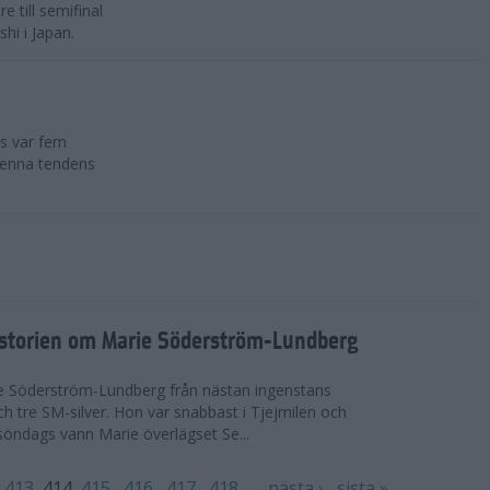
 till semifinal
hi i Japan.
rs var fem
denna tendens
istorien om Marie Söderström-Lundberg
ie Söderström-Lundberg från nästan ingenstans
h tre SM-silver. Hon var snabbast i Tjejmilen och
 söndags vann Marie överlägset Se...
413
414
415
416
417
418
…
nästa ›
sista »