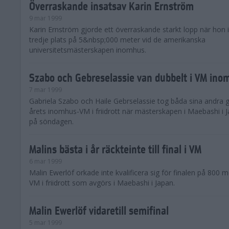
Överraskande insatsav Karin Ernström
9 mar 1999
Karin Ernström gjorde ett överraskande starkt lopp när hon
tredje plats på 5&nbsp;000 meter vid de amerikanska
universitetsmästerskapen inomhus.
Szabo och Gebreselassie van dubbelt i VM ino
7 mar 1999
Gabriela Szabo och Haile Gebrselassie tog båda sina andra g
årets inomhus-VM i friidrott när mästerskapen i Maebashi i 
på söndagen.
Malins bästa i år räckteinte till final i VM
6 mar 1999
Malin Ewerlöf orkade inte kvalificera sig för finalen på 800 
VM i friidrott som avgörs i Maebashi i Japan.
Malin Ewerlöf vidaretill semifinal
5 mar 1999