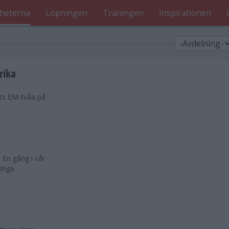
heterna
Löpningen
Träningen
Inspirationen
rika
ets EM-tvåa på
 En gång i vår
ringa