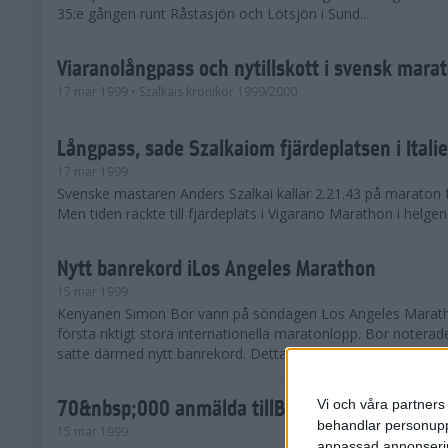
35:e gången runt Råstasjön och Lötsjön i Sund...
Viaranolångpass och nytillskott i svensk mara
17 mar 1999
• Szalkais krönikor 1999/2000
Långpass, sade Szalkaiom fjärdeplatsen i Itali
17 mar 1999
Svenske mästaren Anders Szalkai kallar 2.21.43 på maraton f
Men tiden räckte till fjärdeplats i Vigarano Marathon i helgen
Nytt banrekord iLos Angeles Marathon
15 mar 1999
Kenyanen Simon Bor vann på söndagen Los Angeles Marath
första riktigt stora internationella maratonlopp. Bor noterad
satte därmed nytt banrekord. Detta var hans tredje mara...
70&nbsp;000 anmälda tillBroloppet år 2000
Vi och våra partners 
behandlar personuppg
15 mar 1999
anpassad annonserin