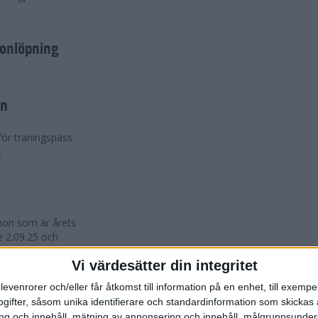
tonlöpning
en
ör träningspass.
.
on som är årets
e 2.09.25 och
Vi värdesätter din integritet
levenrorer och/eller får åtkomst till information på en enhet, till exempe
ifter, såsom unika identifierare och standardinformation som skickas 
g och innehåll, mätning av annonsering och innehåll, målgruppsunde