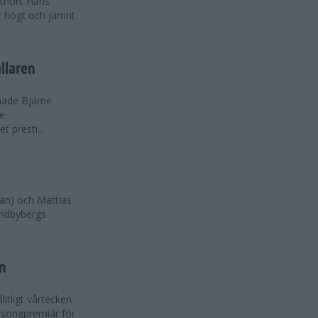
athon. Hans
tt högt och jämnt
llaren
hade Bjarne
te
 presti...
ovan) och Mattias
undbybergs
en
litligt vårtecken
äsongpremiär för