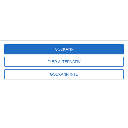
Överraskande insatsav Karin
Ernström
9 mar 1999
Szabo och Gebreselassie van
dubbelt i VM inomhus
7 mar 1999
GODKÄNN
Malins bästa i år räckteinte till final i
FLER ALTERNATIV
VM
6 mar 1999
GODKÄNN INTE
Malin Ewerlöf vidaretill semifinal
5 mar 1999
Internet en anledningtill marans
uppgång
3 mar 1999