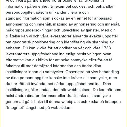
Vi och våra partners levenrorer och/eller får åtkomst till
och rekordhållaren
information på en enhet, till exempel cookies, och behandlar
21 mar 1999
personuppgifter, såsom unika identifierare och
standardinformation som skickas av en enhet for anpassad
annonsering och innehåll, mätning av annonsering och innehåll,
Strax avgör PerssonTvå Sjöar Runt
målgruppsundersokningar och utveckling av tjänster.
Med din
21 mar 1999
tillåtelse kan vi och våra leverantörer använda exakta uppgifter
om geografisk positionering och identifiering via skanning av
Äntligen ett vårtecken!- Två Sjöar
enheten. Du kan klicka för att godkänna vår och våra 1733
Runt i helgen
leverantörers uppgiftsbehandling enligt beskrivningen ovan.
19 mar 1999
Alternativt kan du klicka för att neka samtycke eller för att få
åtkomst till mer detaljerad information och ändra dina
inställningar innan du samtycker.
Observera att viss behandling
Viaranolångpass och nytillskott i
svensk maratonlöpning
av dina personuppgifter kanske inte kräver ditt samtycke, men
du har rätt att invända mot sådan uppgiftsbehandling. Dina
17 mar 1999
• Szalkais krönikor
1999/2000
inställningar gäller endast den här webbplatsen. Du kan när som
helst ändra dina preferenser eller dra tillbaka ditt samtycke
genom att gå tillbaka till denna webbplats och klicka på knappen
Långpass, sade Szalkaiom
"Integritet" längst ned på webbsidan.
fjärdeplatsen i Italien
17 mar 1999