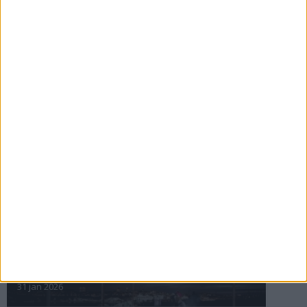
Maratonåret 1999, februari
3 mar 1999
• Szalkais krönikor 1999/2000
Den fantastiska historien om
Marie Söderström-Lundberg
2 mar 1999
nästa ›
INTRESSANTA LOPP
Höstrusket • 8 november
8 nov 2025
Winter Run Stockholm • 31 januari 2026
31 jan 2026