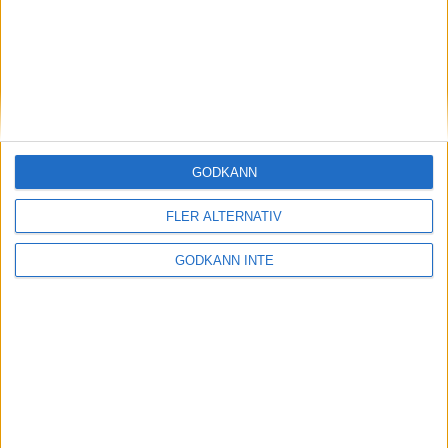
Överraskande insatsav Karin
Ernström
9 mar 1999
Szabo och Gebreselassie van
dubbelt i VM inomhus
7 mar 1999
GODKÄNN
Malins bästa i år räckteinte till final i
FLER ALTERNATIV
VM
6 mar 1999
GODKÄNN INTE
Malin Ewerlöf vidaretill semifinal
5 mar 1999
Internet en anledningtill marans
uppgång
3 mar 1999