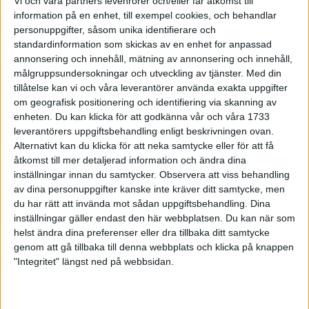
Vi och våra partners levenrorer och/eller får åtkomst till
och rekordhållaren
information på en enhet, till exempel cookies, och behandlar
21 mar 1999
personuppgifter, såsom unika identifierare och
standardinformation som skickas av en enhet for anpassad
annonsering och innehåll, mätning av annonsering och innehåll,
Strax avgör PerssonTvå Sjöar Runt
målgruppsundersokningar och utveckling av tjänster.
Med din
21 mar 1999
tillåtelse kan vi och våra leverantörer använda exakta uppgifter
om geografisk positionering och identifiering via skanning av
Äntligen ett vårtecken!- Två Sjöar
enheten. Du kan klicka för att godkänna vår och våra 1733
Runt i helgen
leverantörers uppgiftsbehandling enligt beskrivningen ovan.
19 mar 1999
Alternativt kan du klicka för att neka samtycke eller för att få
åtkomst till mer detaljerad information och ändra dina
inställningar innan du samtycker.
Observera att viss behandling
Viaranolångpass och nytillskott i
svensk maratonlöpning
av dina personuppgifter kanske inte kräver ditt samtycke, men
du har rätt att invända mot sådan uppgiftsbehandling. Dina
17 mar 1999
• Szalkais krönikor
1999/2000
inställningar gäller endast den här webbplatsen. Du kan när som
helst ändra dina preferenser eller dra tillbaka ditt samtycke
genom att gå tillbaka till denna webbplats och klicka på knappen
Långpass, sade Szalkaiom
"Integritet" längst ned på webbsidan.
fjärdeplatsen i Italien
17 mar 1999