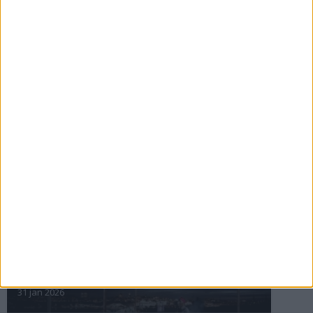
Maratonåret 1999, februari
3 mar 1999
• Szalkais krönikor 1999/2000
Den fantastiska historien om
Marie Söderström-Lundberg
2 mar 1999
nästa ›
INTRESSANTA LOPP
Höstrusket • 8 november
8 nov 2025
Winter Run Stockholm • 31 januari 2026
31 jan 2026