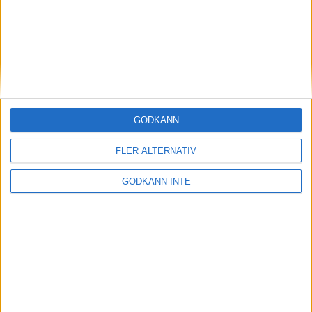
Överraskande insatsav Karin
Ernström
9 mar 1999
Szabo och Gebreselassie van
dubbelt i VM inomhus
7 mar 1999
GODKÄNN
Malins bästa i år räckteinte till final i
FLER ALTERNATIV
VM
6 mar 1999
GODKÄNN INTE
Malin Ewerlöf vidaretill semifinal
5 mar 1999
Internet en anledningtill marans
uppgång
3 mar 1999