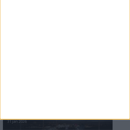
Maratonåret 1999, februari
3 mar 1999
• Szalkais krönikor 1999/2000
Den fantastiska historien om
Marie Söderström-Lundberg
2 mar 1999
nästa ›
INTRESSANTA LOPP
Höstrusket • 8 november
8 nov 2025
Winter Run Stockholm • 31 januari 2026
31 jan 2026