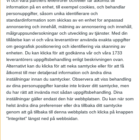
Vi och våra partners levenrorer och/eller får åtkomst till
och rekordhållaren
information på en enhet, till exempel cookies, och behandlar
21 mar 1999
personuppgifter, såsom unika identifierare och
standardinformation som skickas av en enhet for anpassad
annonsering och innehåll, mätning av annonsering och innehåll,
Strax avgör PerssonTvå Sjöar Runt
målgruppsundersokningar och utveckling av tjänster.
Med din
21 mar 1999
tillåtelse kan vi och våra leverantörer använda exakta uppgifter
om geografisk positionering och identifiering via skanning av
Äntligen ett vårtecken!- Två Sjöar
enheten. Du kan klicka för att godkänna vår och våra 1733
Runt i helgen
leverantörers uppgiftsbehandling enligt beskrivningen ovan.
19 mar 1999
Alternativt kan du klicka för att neka samtycke eller för att få
åtkomst till mer detaljerad information och ändra dina
inställningar innan du samtycker.
Observera att viss behandling
Viaranolångpass och nytillskott i
svensk maratonlöpning
av dina personuppgifter kanske inte kräver ditt samtycke, men
du har rätt att invända mot sådan uppgiftsbehandling. Dina
17 mar 1999
• Szalkais krönikor
1999/2000
inställningar gäller endast den här webbplatsen. Du kan när som
helst ändra dina preferenser eller dra tillbaka ditt samtycke
genom att gå tillbaka till denna webbplats och klicka på knappen
Långpass, sade Szalkaiom
"Integritet" längst ned på webbsidan.
fjärdeplatsen i Italien
17 mar 1999