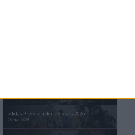
Maratonåret 1999, januari
1 feb 1999
• Szalkais krönikor 1999/2000
nästa ›
INTRESSANTA LOPP
Höstrusket • 8 november
8 nov 2025
Winter Run Stockholm • 31 januari 2026
31 jan 2026
adidas Premiärmilen 28 mars 2026
28 mar 2026