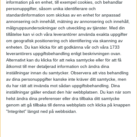
information på en enhet, till exempel cookies, och behandlar
24 feb 1999
• Szalkais krönikor 1999/2000
personuppgifter, såsom unika identifierare och
standardinformation som skickas av en enhet for anpassad
annonsering och innehåll, mätning av annonsering och innehåll,
Vebjørn Rodaltill Globen Galan
målgruppsundersokningar och utveckling av tjänster.
Med din
22 feb 1999
tillåtelse kan vi och våra leverantörer använda exakta uppgifter
om geografisk positionering och identifiering via skanning av
Glada miner trotskort bana i Kiel
enheten. Du kan klicka för att godkänna vår och våra 1733
21 feb 1999
leverantörers uppgiftsbehandling enligt beskrivningen ovan.
Alternativt kan du klicka för att neka samtycke eller för att få
åtkomst till mer detaljerad information och ändra dina
Mutola i form införrekordförsöket i
Globen
inställningar innan du samtycker.
Observera att viss behandling
av dina personuppgifter kanske inte kräver ditt samtycke, men
21 feb 1999
du har rätt att invända mot sådan uppgiftsbehandling. Dina
inställningar gäller endast den här webbplatsen. Du kan när som
Världsbästa Loroupevinner även
helst ändra dina preferenser eller dra tillbaka ditt samtycke
terräng
genom att gå tillbaka till denna webbplats och klicka på knappen
21 feb 1999
"Integritet" längst ned på webbsidan.
Rotich och Bitokistället för Daniel
Komen
16 feb 1999