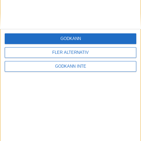
13 feb 1999
Malin Ewerlöf favoritpå 800 m i
inomhus-SM
10 feb 1999
GODKÄNN
Cykling och 3000 när Patrik
FLER ALTERNATIV
Johansson satsar på 1500
10 feb 1999
• Szalkais krönikor 1999/2000
GODKÄNN INTE
Hässelbys tjejerfemma i Europa
7 feb 1999
Löplabbet utökarInternetbutiken
5 feb 1999
Matteus Fondkommissionsatsar på
löpning
2 feb 1999