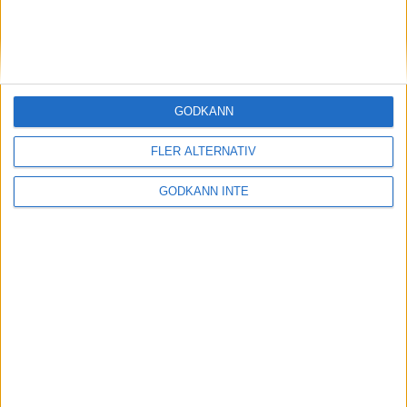
13 feb 1999
Malin Ewerlöf favoritpå 800 m i
inomhus-SM
10 feb 1999
GODKÄNN
Cykling och 3000 när Patrik
FLER ALTERNATIV
Johansson satsar på 1500
10 feb 1999
• Szalkais krönikor 1999/2000
GODKÄNN INTE
Hässelbys tjejerfemma i Europa
7 feb 1999
Löplabbet utökarInternetbutiken
5 feb 1999
Matteus Fondkommissionsatsar på
löpning
2 feb 1999