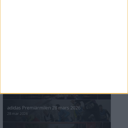
Maratonåret 1999, januari
1 feb 1999
• Szalkais krönikor 1999/2000
nästa ›
INTRESSANTA LOPP
Höstrusket • 8 november
8 nov 2025
Winter Run Stockholm • 31 januari 2026
31 jan 2026
adidas Premiärmilen 28 mars 2026
28 mar 2026