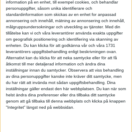
information på en enhet, till exempel cookies, och behandlar
24 feb 1999
• Szalkais krönikor 1999/2000
personuppgifter, såsom unika identifierare och
standardinformation som skickas av en enhet for anpassad
annonsering och innehåll, mätning av annonsering och innehåll,
Vebjørn Rodaltill Globen Galan
målgruppsundersokningar och utveckling av tjänster.
Med din
22 feb 1999
tillåtelse kan vi och våra leverantörer använda exakta uppgifter
om geografisk positionering och identifiering via skanning av
Glada miner trotskort bana i Kiel
enheten. Du kan klicka för att godkänna vår och våra 1731
21 feb 1999
leverantörers uppgiftsbehandling enligt beskrivningen ovan.
Alternativt kan du klicka för att neka samtycke eller för att få
åtkomst till mer detaljerad information och ändra dina
Mutola i form införrekordförsöket i
Globen
inställningar innan du samtycker.
Observera att viss behandling
av dina personuppgifter kanske inte kräver ditt samtycke, men
21 feb 1999
du har rätt att invända mot sådan uppgiftsbehandling. Dina
inställningar gäller endast den här webbplatsen. Du kan när som
Världsbästa Loroupevinner även
helst ändra dina preferenser eller dra tillbaka ditt samtycke
terräng
genom att gå tillbaka till denna webbplats och klicka på knappen
21 feb 1999
"Integritet" längst ned på webbsidan.
Rotich och Bitokistället för Daniel
Komen
16 feb 1999