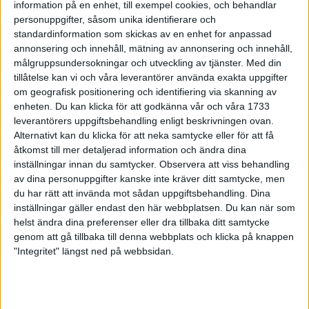
information på en enhet, till exempel cookies, och behandlar
24 feb 1999
• Szalkais krönikor 1999/2000
personuppgifter, såsom unika identifierare och
standardinformation som skickas av en enhet for anpassad
annonsering och innehåll, mätning av annonsering och innehåll,
Vebjørn Rodaltill Globen Galan
målgruppsundersokningar och utveckling av tjänster.
Med din
22 feb 1999
tillåtelse kan vi och våra leverantörer använda exakta uppgifter
om geografisk positionering och identifiering via skanning av
Glada miner trotskort bana i Kiel
enheten. Du kan klicka för att godkänna vår och våra 1733
21 feb 1999
leverantörers uppgiftsbehandling enligt beskrivningen ovan.
Alternativt kan du klicka för att neka samtycke eller för att få
åtkomst till mer detaljerad information och ändra dina
Mutola i form införrekordförsöket i
Globen
inställningar innan du samtycker.
Observera att viss behandling
av dina personuppgifter kanske inte kräver ditt samtycke, men
21 feb 1999
du har rätt att invända mot sådan uppgiftsbehandling. Dina
inställningar gäller endast den här webbplatsen. Du kan när som
Världsbästa Loroupevinner även
helst ändra dina preferenser eller dra tillbaka ditt samtycke
terräng
genom att gå tillbaka till denna webbplats och klicka på knappen
21 feb 1999
"Integritet" längst ned på webbsidan.
Rotich och Bitokistället för Daniel
Komen
16 feb 1999