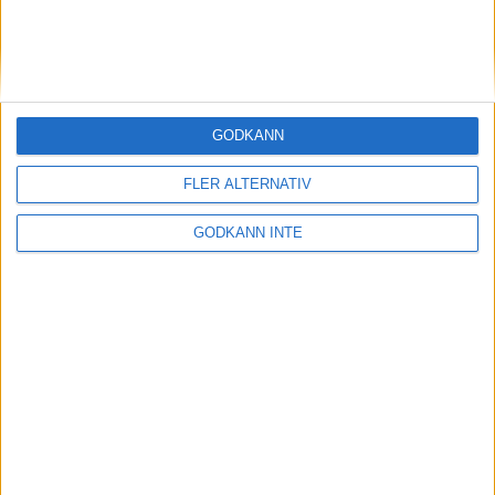
13 feb 1999
Malin Ewerlöf favoritpå 800 m i
inomhus-SM
10 feb 1999
GODKÄNN
Cykling och 3000 när Patrik
FLER ALTERNATIV
Johansson satsar på 1500
10 feb 1999
• Szalkais krönikor 1999/2000
GODKÄNN INTE
Hässelbys tjejerfemma i Europa
7 feb 1999
Löplabbet utökarInternetbutiken
5 feb 1999
Matteus Fondkommissionsatsar på
löpning
2 feb 1999