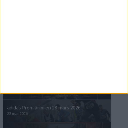
Maratonåret 1999, januari
1 feb 1999
• Szalkais krönikor 1999/2000
nästa ›
INTRESSANTA LOPP
Höstrusket • 8 november
8 nov 2025
Winter Run Stockholm • 31 januari 2026
31 jan 2026
adidas Premiärmilen 28 mars 2026
28 mar 2026