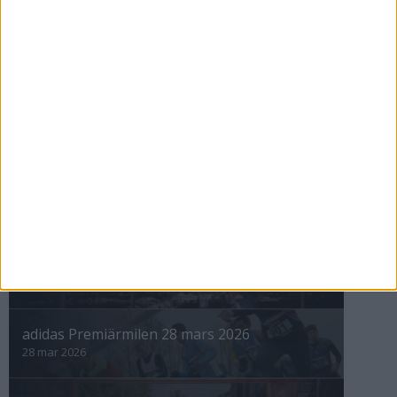
Maratonåret 1999, januari
1 feb 1999
• Szalkais krönikor 1999/2000
nästa ›
INTRESSANTA LOPP
Höstrusket • 8 november
8 nov 2025
Winter Run Stockholm • 31 januari 2026
31 jan 2026
adidas Premiärmilen 28 mars 2026
28 mar 2026