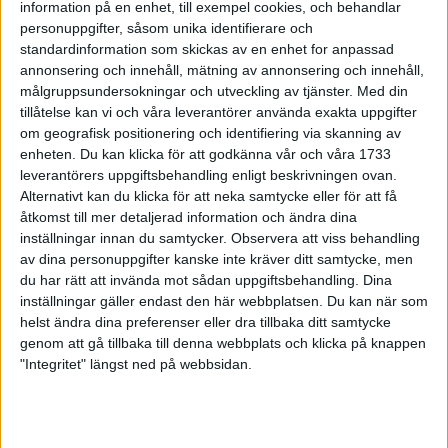
information på en enhet, till exempel cookies, och behandlar
24 feb 1999
• Szalkais krönikor 1999/2000
personuppgifter, såsom unika identifierare och
standardinformation som skickas av en enhet for anpassad
annonsering och innehåll, mätning av annonsering och innehåll,
Vebjørn Rodaltill Globen Galan
målgruppsundersokningar och utveckling av tjänster.
Med din
22 feb 1999
tillåtelse kan vi och våra leverantörer använda exakta uppgifter
om geografisk positionering och identifiering via skanning av
Glada miner trotskort bana i Kiel
enheten. Du kan klicka för att godkänna vår och våra 1733
21 feb 1999
leverantörers uppgiftsbehandling enligt beskrivningen ovan.
Alternativt kan du klicka för att neka samtycke eller för att få
åtkomst till mer detaljerad information och ändra dina
Mutola i form införrekordförsöket i
Globen
inställningar innan du samtycker.
Observera att viss behandling
av dina personuppgifter kanske inte kräver ditt samtycke, men
21 feb 1999
du har rätt att invända mot sådan uppgiftsbehandling. Dina
inställningar gäller endast den här webbplatsen. Du kan när som
Världsbästa Loroupevinner även
helst ändra dina preferenser eller dra tillbaka ditt samtycke
terräng
genom att gå tillbaka till denna webbplats och klicka på knappen
21 feb 1999
"Integritet" längst ned på webbsidan.
Rotich och Bitokistället för Daniel
Komen
16 feb 1999