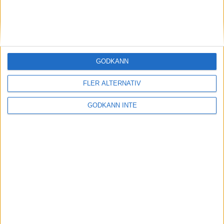
13 feb 1999
Malin Ewerlöf favoritpå 800 m i
inomhus-SM
10 feb 1999
GODKÄNN
Cykling och 3000 när Patrik
FLER ALTERNATIV
Johansson satsar på 1500
10 feb 1999
• Szalkais krönikor 1999/2000
GODKÄNN INTE
Hässelbys tjejerfemma i Europa
7 feb 1999
Löplabbet utökarInternetbutiken
5 feb 1999
Matteus Fondkommissionsatsar på
löpning
2 feb 1999