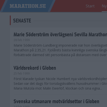
Start
Ny
SENASTE
Marie Söderström överlägseni Sevilla Maratho
28 feb 1999
Marie Söderström-Lundberg imponerade när hon överlägset 
Marathon på 2.35,21. Fjolårets bästa kvinnliga svenska lång
förbättrade därmed sitt personbästa på distansen med över 
Världsrekord i Globen
25 feb 1999
Först klarade tyskan Nicole Humbert nya världsrekordhöjden
Sedan var det dags för torsdagskvällens huvudnummer i Glo
Maria Mutola mot Malin Ewerlöf, klockan och sina egna...
Svenska utmanare motvärldsettor i Globen
24 feb 1999