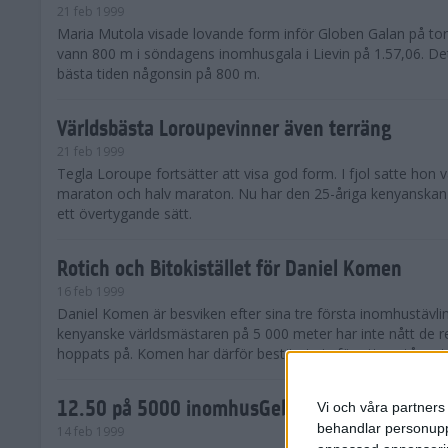
21 feb 1999
Maria Mutola visade lovande form inför Globen Galan på to
vann 800 m i söndagens inomhusgala i Lievin på 1.57,06. De
bästa tiden någonsin på 800 m.
Världsbästa Loroupevinner även terräng
21 feb 1999
Tegla Loroupe fortsätter att visa god form. I fjol satte hon 
maraton och halv maraton. Nu har den 25-åriga kenyanskan 
ett övertygande sätt.
Rotich och Bitokistället för Daniel Komen
16 feb 1999
Daniel Komen är besviken efter sina tre första inomhustävli
kenyanske världsmästaren på 5 000 meter har inte nått de r
hoppats på. Komen har därför bestämt sig för att avstå reste
12.50 på 5000 inomhusGebrselassies 15:e re
Vi och våra partners 
behandlar personuppg
14 feb 1999