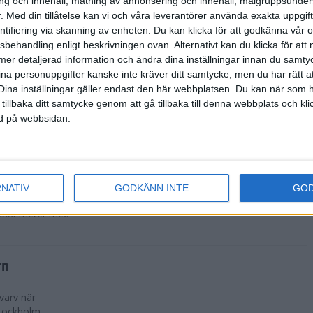
g och innehåll, mätning av annonsering och innehåll, målgruppsunde
gen för 15:e
.
Med din tillåtelse kan vi och våra leverantörer använda exakta uppgif
ekordet på 5000
entifiering via skanning av enheten. Du kan klicka för att godkänna vår
sbehandling enligt beskrivningen ovan. Alternativt kan du klicka för att
ll mer detaljerad information och ändra dina inställningar innan du samty
någonsin
ina personuppgifter kanske inte kräver ditt samtycke, men du har rätt 
Dina inställningar gäller endast den här webbplatsen. Du kan när som h
ntid när han
 tillbaka ditt samtycke genom att gå tillbaka till denna webbplats och k
ån Brasilien är
ned på webbsidan.
RNATIV
GODKÄNN INTE
GO
Dortmund på
5 000 meter med
rn
varv när
Stockholm.