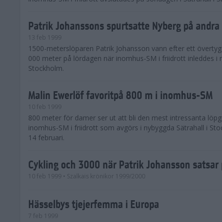
Patrik Johanssons spurtsatte Nyberg på andra 
13 feb 1999
1500-meterslöparen Patrik Johansson vann efter ett övertyg
000 meter på lördagen när inomhus-SM i friidrott inleddes i n
Stockholm.
Malin Ewerlöf favoritpå 800 m i inomhus-SM
10 feb 1999
800 meter för damer ser ut att bli den mest intressanta löpg
inomhus-SM i friidrott som avgörs i nybyggda Sätrahall i St
14 februari.
Cykling och 3000 när Patrik Johansson satsar
10 feb 1999
• Szalkais krönikor 1999/2000
Hässelbys tjejerfemma i Europa
7 feb 1999