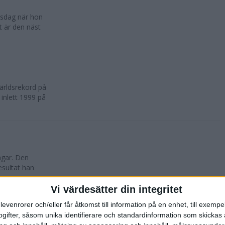
rsdag när hon
t är den näst
världsrekord på
inlett 1999 på
ngar. Den
esultat han
n...
Vi värdesätter din integritet
kord
levenrorer och/eller får åtkomst till information på en enhet, till exempe
ifter, såsom unika identifierare och standardinformation som skickas 