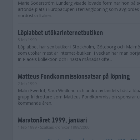
Marie Söderström Lunderg visade lovade form när hon på
artonde plats i Europacupen i terränglöpning som avgjordes
nordöstra Italien.
Löplabbet utökarInternetbutiken
5 feb 1999
Löplabbet har sex butiker i Stockholm, Göteborg och Malmö
som utökar mest är Internet-butiken. I veckan har man börja
In Place:s kollektion och i nästa månadsskifte...
Matteus Fondkommissionsatsar på löpning
2 feb 1999
Malin Ewerlöf, Sara Wedlund och andra av landets bästa löpa
grupp friidrottare som Matteus Fondkommission sponsrar u
kommande åren.
Maratonåret 1999, januari
1 feb 1999
• Szalkais krönikor 1999/2000