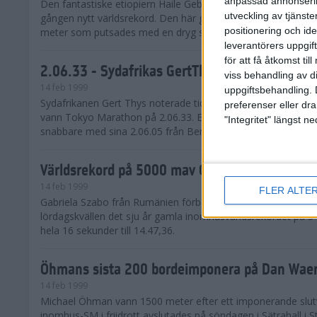
anpassad annonserin
Den fantastiske etiopiern Haile Gebrselassie satte på sönda
utveckling av tjänster
gången nytt världsrekord. Den här gången var det inomhusr
positionering och id
meter som putsades med en dryg sekund ner till 12.50,38...
leverantörers uppgift
för att få åtkomst ti
2.06.33 - Sydafrikas GertThys näst snabbast 
viss behandling av d
14 feb 1999
uppgiftsbehandling. 
Sydafrikanen Gert Thys noterade tidernas näst bästa marato
preferenser eller dra
vann Tokyo Marathon på 2.06.33. Endast Ronaldo da Costa fr
"Integritet" längst 
snabbare med sina 2.06.05 från Berlin Marathon i höstas...
Världsrekord på 5000 mav Gabriella Szabo
14 feb 1999
FLER ALTE
Gabriela Szabo från Rumänien förbättrade vid en tävling i 
lördagskvällen det sju år gamla inomhusvärldsrekordet på 
hela 16 sekunder till 14.47,36.
Öhmans sista 200 bordeimponera på Dan Wae
14 feb 1999
Michael Öhman vann 1500 meter efter ett imponerande slut
inomhus-SM i friidrott avslutades på söndagen i Sätrahall i 