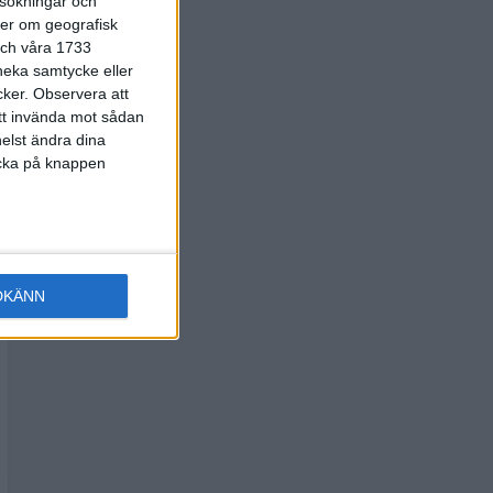
rsokningar och
ter om geografisk
 och våra 1733
 neka samtycke eller
cker.
Observera att
att invända mot sådan
elst ändra dina
licka på knappen
DKÄNN