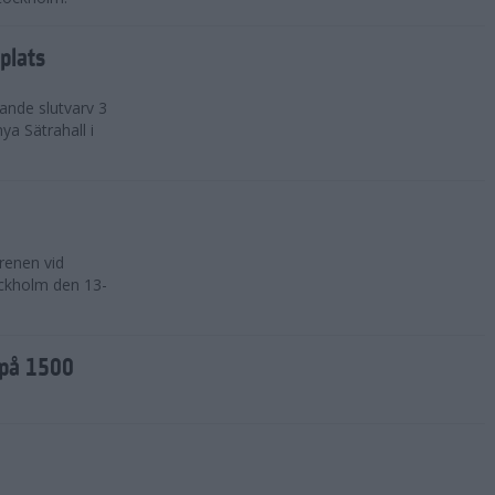
plats
ande slutvarv 3
ya Sätrahall i
renen vid
ockholm den 13-
 på 1500