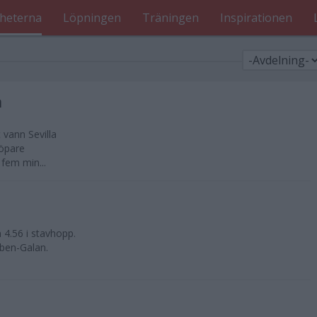
heterna
Löpningen
Träningen
Inspirationen
n
vann Sevilla
löpare
fem min...
 4.56 i stavhopp.
ben-Galan.