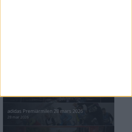
Maratonåret 1999, januari
1 feb 1999
• Szalkais krönikor 1999/2000
nästa ›
INTRESSANTA LOPP
Höstrusket • 8 november
8 nov 2025
Winter Run Stockholm • 31 januari 2026
31 jan 2026
adidas Premiärmilen 28 mars 2026
28 mar 2026