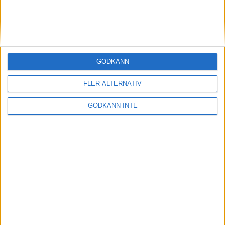
13 feb 1999
Malin Ewerlöf favoritpå 800 m i
inomhus-SM
10 feb 1999
GODKÄNN
Cykling och 3000 när Patrik
FLER ALTERNATIV
Johansson satsar på 1500
10 feb 1999
• Szalkais krönikor 1999/2000
GODKÄNN INTE
Hässelbys tjejerfemma i Europa
7 feb 1999
Löplabbet utökarInternetbutiken
5 feb 1999
Matteus Fondkommissionsatsar på
löpning
2 feb 1999