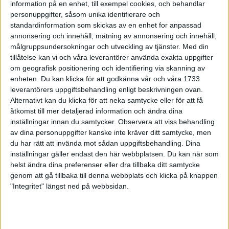
information på en enhet, till exempel cookies, och behandlar
24 feb 1999
• Szalkais krönikor 1999/2000
personuppgifter, såsom unika identifierare och
standardinformation som skickas av en enhet for anpassad
annonsering och innehåll, mätning av annonsering och innehåll,
Vebjørn Rodaltill Globen Galan
målgruppsundersokningar och utveckling av tjänster.
Med din
22 feb 1999
tillåtelse kan vi och våra leverantörer använda exakta uppgifter
om geografisk positionering och identifiering via skanning av
Glada miner trotskort bana i Kiel
enheten. Du kan klicka för att godkänna vår och våra 1733
21 feb 1999
leverantörers uppgiftsbehandling enligt beskrivningen ovan.
Alternativt kan du klicka för att neka samtycke eller för att få
åtkomst till mer detaljerad information och ändra dina
Mutola i form införrekordförsöket i
Globen
inställningar innan du samtycker.
Observera att viss behandling
av dina personuppgifter kanske inte kräver ditt samtycke, men
21 feb 1999
du har rätt att invända mot sådan uppgiftsbehandling. Dina
inställningar gäller endast den här webbplatsen. Du kan när som
Världsbästa Loroupevinner även
helst ändra dina preferenser eller dra tillbaka ditt samtycke
terräng
genom att gå tillbaka till denna webbplats och klicka på knappen
21 feb 1999
"Integritet" längst ned på webbsidan.
Rotich och Bitokistället för Daniel
Komen
16 feb 1999