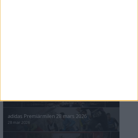
Maratonåret 1999, januari
1 feb 1999
• Szalkais krönikor 1999/2000
nästa ›
INTRESSANTA LOPP
Höstrusket • 8 november
8 nov 2025
Winter Run Stockholm • 31 januari 2026
31 jan 2026
adidas Premiärmilen 28 mars 2026
28 mar 2026