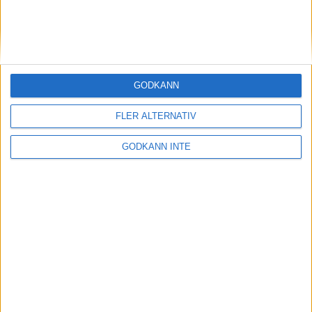
13 feb 1999
Malin Ewerlöf favoritpå 800 m i
inomhus-SM
10 feb 1999
GODKÄNN
Cykling och 3000 när Patrik
FLER ALTERNATIV
Johansson satsar på 1500
10 feb 1999
• Szalkais krönikor 1999/2000
GODKÄNN INTE
Hässelbys tjejerfemma i Europa
7 feb 1999
Löplabbet utökarInternetbutiken
5 feb 1999
Matteus Fondkommissionsatsar på
löpning
2 feb 1999