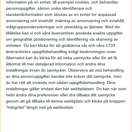
information på en enhet, till exempel cookies, och behandlar
24 feb 1999
• Szalkais krönikor 1999/2000
personuppgifter, såsom unika identifierare och
standardinformation som skickas av en enhet for anpassad
annonsering och innehåll, mätning av annonsering och innehåll,
Vebjørn Rodaltill Globen Galan
målgruppsundersokningar och utveckling av tjänster.
Med din
22 feb 1999
tillåtelse kan vi och våra leverantörer använda exakta uppgifter
om geografisk positionering och identifiering via skanning av
Glada miner trotskort bana i Kiel
enheten. Du kan klicka för att godkänna vår och våra 1733
21 feb 1999
leverantörers uppgiftsbehandling enligt beskrivningen ovan.
Alternativt kan du klicka för att neka samtycke eller för att få
åtkomst till mer detaljerad information och ändra dina
Mutola i form införrekordförsöket i
Globen
inställningar innan du samtycker.
Observera att viss behandling
av dina personuppgifter kanske inte kräver ditt samtycke, men
21 feb 1999
du har rätt att invända mot sådan uppgiftsbehandling. Dina
inställningar gäller endast den här webbplatsen. Du kan när som
Världsbästa Loroupevinner även
helst ändra dina preferenser eller dra tillbaka ditt samtycke
terräng
genom att gå tillbaka till denna webbplats och klicka på knappen
21 feb 1999
"Integritet" längst ned på webbsidan.
Rotich och Bitokistället för Daniel
Komen
16 feb 1999