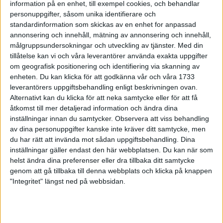
information på en enhet, till exempel cookies, och behandlar
24 feb 1999
• Szalkais krönikor 1999/2000
personuppgifter, såsom unika identifierare och
standardinformation som skickas av en enhet for anpassad
annonsering och innehåll, mätning av annonsering och innehåll,
Vebjørn Rodaltill Globen Galan
målgruppsundersokningar och utveckling av tjänster.
Med din
22 feb 1999
tillåtelse kan vi och våra leverantörer använda exakta uppgifter
om geografisk positionering och identifiering via skanning av
Glada miner trotskort bana i Kiel
enheten. Du kan klicka för att godkänna vår och våra 1733
21 feb 1999
leverantörers uppgiftsbehandling enligt beskrivningen ovan.
Alternativt kan du klicka för att neka samtycke eller för att få
åtkomst till mer detaljerad information och ändra dina
Mutola i form införrekordförsöket i
Globen
inställningar innan du samtycker.
Observera att viss behandling
av dina personuppgifter kanske inte kräver ditt samtycke, men
21 feb 1999
du har rätt att invända mot sådan uppgiftsbehandling. Dina
inställningar gäller endast den här webbplatsen. Du kan när som
Världsbästa Loroupevinner även
helst ändra dina preferenser eller dra tillbaka ditt samtycke
terräng
genom att gå tillbaka till denna webbplats och klicka på knappen
21 feb 1999
"Integritet" längst ned på webbsidan.
Rotich och Bitokistället för Daniel
Komen
16 feb 1999