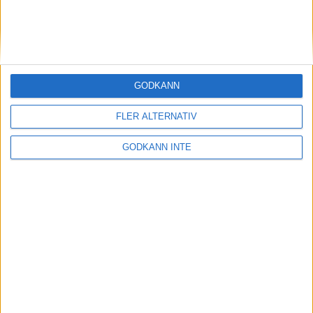
13 feb 1999
Malin Ewerlöf favoritpå 800 m i
inomhus-SM
10 feb 1999
GODKÄNN
Cykling och 3000 när Patrik
FLER ALTERNATIV
Johansson satsar på 1500
10 feb 1999
• Szalkais krönikor 1999/2000
GODKÄNN INTE
Hässelbys tjejerfemma i Europa
7 feb 1999
Löplabbet utökarInternetbutiken
5 feb 1999
Matteus Fondkommissionsatsar på
löpning
2 feb 1999