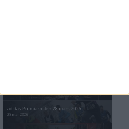
Maratonåret 1999, januari
1 feb 1999
• Szalkais krönikor 1999/2000
nästa ›
INTRESSANTA LOPP
Höstrusket • 8 november
8 nov 2025
Winter Run Stockholm • 31 januari 2026
31 jan 2026
adidas Premiärmilen 28 mars 2026
28 mar 2026