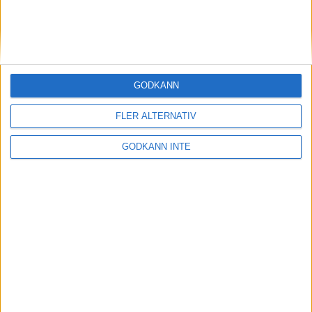
13 feb 1999
Malin Ewerlöf favoritpå 800 m i
inomhus-SM
10 feb 1999
GODKÄNN
Cykling och 3000 när Patrik
FLER ALTERNATIV
Johansson satsar på 1500
10 feb 1999
• Szalkais krönikor 1999/2000
GODKÄNN INTE
Hässelbys tjejerfemma i Europa
7 feb 1999
Löplabbet utökarInternetbutiken
5 feb 1999
Matteus Fondkommissionsatsar på
löpning
2 feb 1999