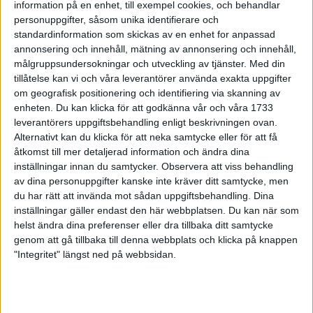
information på en enhet, till exempel cookies, och behandlar
24 feb 1999
• Szalkais krönikor 1999/2000
personuppgifter, såsom unika identifierare och
standardinformation som skickas av en enhet for anpassad
annonsering och innehåll, mätning av annonsering och innehåll,
Vebjørn Rodaltill Globen Galan
målgruppsundersokningar och utveckling av tjänster.
Med din
22 feb 1999
tillåtelse kan vi och våra leverantörer använda exakta uppgifter
om geografisk positionering och identifiering via skanning av
Glada miner trotskort bana i Kiel
enheten. Du kan klicka för att godkänna vår och våra 1733
21 feb 1999
leverantörers uppgiftsbehandling enligt beskrivningen ovan.
Alternativt kan du klicka för att neka samtycke eller för att få
åtkomst till mer detaljerad information och ändra dina
Mutola i form införrekordförsöket i
Globen
inställningar innan du samtycker.
Observera att viss behandling
av dina personuppgifter kanske inte kräver ditt samtycke, men
21 feb 1999
du har rätt att invända mot sådan uppgiftsbehandling. Dina
inställningar gäller endast den här webbplatsen. Du kan när som
Världsbästa Loroupevinner även
helst ändra dina preferenser eller dra tillbaka ditt samtycke
terräng
genom att gå tillbaka till denna webbplats och klicka på knappen
21 feb 1999
"Integritet" längst ned på webbsidan.
Rotich och Bitokistället för Daniel
Komen
16 feb 1999