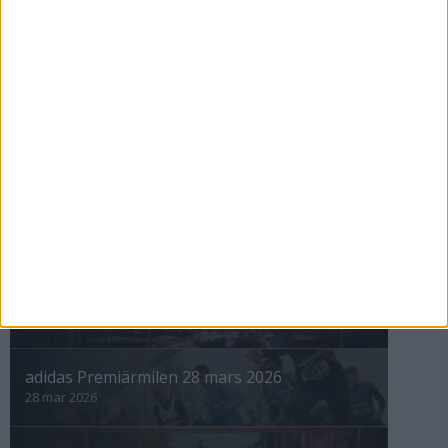
Maratonåret 1999, januari
1 feb 1999
• Szalkais krönikor 1999/2000
nästa ›
INTRESSANTA LOPP
Höstrusket • 8 november
8 nov 2025
Winter Run Stockholm • 31 januari 2026
31 jan 2026
adidas Premiärmilen 28 mars 2026
28 mar 2026