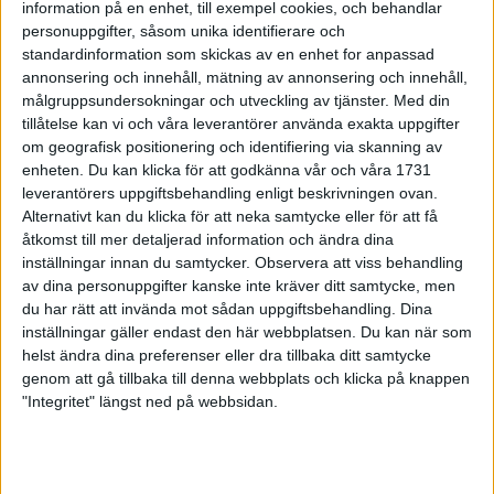
information på en enhet, till exempel cookies, och behandlar
24 feb 1999
• Szalkais krönikor 1999/2000
personuppgifter, såsom unika identifierare och
standardinformation som skickas av en enhet for anpassad
annonsering och innehåll, mätning av annonsering och innehåll,
Vebjørn Rodaltill Globen Galan
målgruppsundersokningar och utveckling av tjänster.
Med din
22 feb 1999
tillåtelse kan vi och våra leverantörer använda exakta uppgifter
om geografisk positionering och identifiering via skanning av
Glada miner trotskort bana i Kiel
enheten. Du kan klicka för att godkänna vår och våra 1731
21 feb 1999
leverantörers uppgiftsbehandling enligt beskrivningen ovan.
Alternativt kan du klicka för att neka samtycke eller för att få
åtkomst till mer detaljerad information och ändra dina
Mutola i form införrekordförsöket i
Globen
inställningar innan du samtycker.
Observera att viss behandling
av dina personuppgifter kanske inte kräver ditt samtycke, men
21 feb 1999
du har rätt att invända mot sådan uppgiftsbehandling. Dina
inställningar gäller endast den här webbplatsen. Du kan när som
Världsbästa Loroupevinner även
helst ändra dina preferenser eller dra tillbaka ditt samtycke
terräng
genom att gå tillbaka till denna webbplats och klicka på knappen
21 feb 1999
"Integritet" längst ned på webbsidan.
Rotich och Bitokistället för Daniel
Komen
16 feb 1999