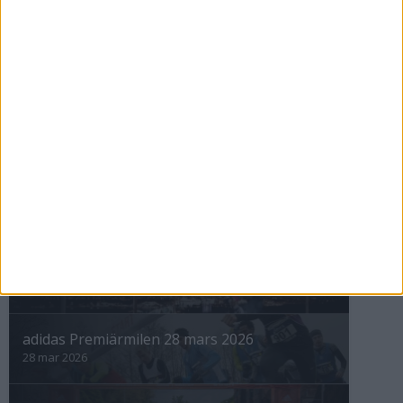
Maratonåret 1999, januari
1 feb 1999
• Szalkais krönikor 1999/2000
nästa ›
INTRESSANTA LOPP
Höstrusket • 8 november
8 nov 2025
Winter Run Stockholm • 31 januari 2026
31 jan 2026
adidas Premiärmilen 28 mars 2026
28 mar 2026