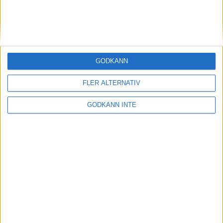
13 feb 1999
Malin Ewerlöf favoritpå 800 m i
inomhus-SM
10 feb 1999
GODKÄNN
Cykling och 3000 när Patrik
FLER ALTERNATIV
Johansson satsar på 1500
10 feb 1999
• Szalkais krönikor 1999/2000
GODKÄNN INTE
Hässelbys tjejerfemma i Europa
7 feb 1999
Löplabbet utökarInternetbutiken
5 feb 1999
Matteus Fondkommissionsatsar på
löpning
2 feb 1999