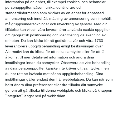
information på en enhet, till exempel cookies, och behandlar
efter barnledighet
personuppgifter, såsom unika identifierare och
25 jan 1999
standardinformation som skickas av en enhet for anpassad
annonsering och innehåll, mätning av annonsering och innehåll,
Friidrottsförbundet införåldersgräns
målgruppsundersokningar och utveckling av tjänster.
Med din
för halvmaran
tillåtelse kan vi och våra leverantörer använda exakta uppgifter
24 jan 1999
om geografisk positionering och identifiering via skanning av
enheten. Du kan klicka för att godkänna vår och våra 1733
leverantörers uppgiftsbehandling enligt beskrivningen ovan.
10 000 är Claes Nybergs mål
Alternativt kan du klicka för att neka samtycke eller för att få
20 jan 1999
• Szalkais krönikor 1999/2000
åtkomst till mer detaljerad information och ändra dina
inställningar innan du samtycker.
Observera att viss behandling
Claes Nyberg nia i världscupen
av dina personuppgifter kanske inte kräver ditt samtycke, men
17 jan 1999
du har rätt att invända mot sådan uppgiftsbehandling. Dina
inställningar gäller endast den här webbplatsen. Du kan när som
helst ändra dina preferenser eller dra tillbaka ditt samtycke
Lindblom snabbast i Jakobsberg
genom att gå tillbaka till denna webbplats och klicka på knappen
Marathon
"Integritet" längst ned på webbsidan.
16 jan 1999
Stenhammar tackar nej till
friidrotten