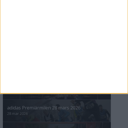
Bergman och Gahne snabbast
iVallentunas nyårslopp
31 dec 1998
nästa ›
INTRESSANTA LOPP
Höstrusket • 8 november
8 nov 2025
Winter Run Stockholm • 31 januari 2026
31 jan 2026
adidas Premiärmilen 28 mars 2026
28 mar 2026