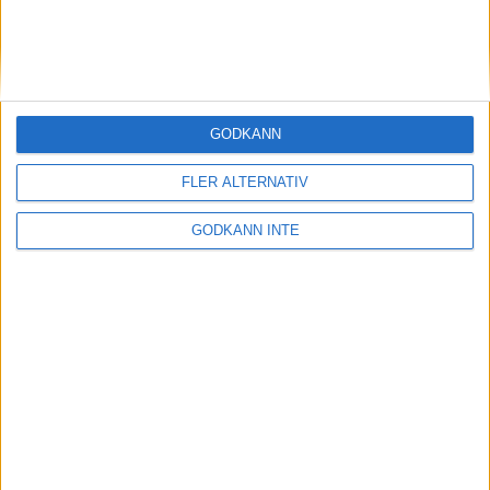
Annemari Sandellfirade med
tredjeplats
3 jan 1999
GODKÄNN
Gott slut och bra start för Nyberg
1 jan 1999
FLER ALTERNATIV
Paul Tergats tredje rakai
GODKÄNN INTE
Sylvesterloppet
1 jan 1999
Mycket att firai Borlänge
Nyårsmarathon
1 jan 1999
Willix och Johansson i Göteborg
1 jan 1999