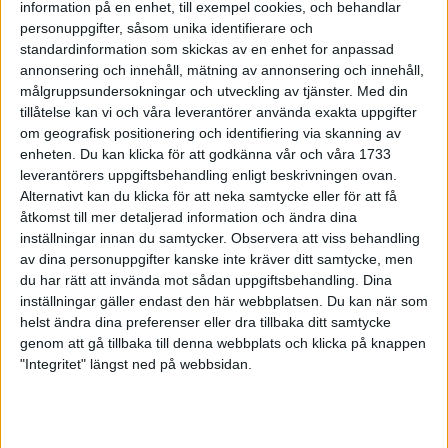
information på en enhet, till exempel cookies, och behandlar
efter barnledighet
personuppgifter, såsom unika identifierare och
25 jan 1999
standardinformation som skickas av en enhet for anpassad
annonsering och innehåll, mätning av annonsering och innehåll,
Friidrottsförbundet införåldersgräns
målgruppsundersokningar och utveckling av tjänster.
Med din
för halvmaran
tillåtelse kan vi och våra leverantörer använda exakta uppgifter
24 jan 1999
om geografisk positionering och identifiering via skanning av
enheten. Du kan klicka för att godkänna vår och våra 1733
leverantörers uppgiftsbehandling enligt beskrivningen ovan.
10 000 är Claes Nybergs mål
Alternativt kan du klicka för att neka samtycke eller för att få
20 jan 1999
• Szalkais krönikor 1999/2000
åtkomst till mer detaljerad information och ändra dina
inställningar innan du samtycker.
Observera att viss behandling
Claes Nyberg nia i världscupen
av dina personuppgifter kanske inte kräver ditt samtycke, men
17 jan 1999
du har rätt att invända mot sådan uppgiftsbehandling. Dina
inställningar gäller endast den här webbplatsen. Du kan när som
helst ändra dina preferenser eller dra tillbaka ditt samtycke
Lindblom snabbast i Jakobsberg
genom att gå tillbaka till denna webbplats och klicka på knappen
Marathon
"Integritet" längst ned på webbsidan.
16 jan 1999
Stenhammar tackar nej till
friidrotten