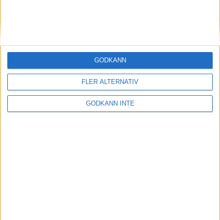
Annemari Sandellfirade med
tredjeplats
3 jan 1999
GODKÄNN
Gott slut och bra start för Nyberg
1 jan 1999
FLER ALTERNATIV
Paul Tergats tredje rakai
GODKÄNN INTE
Sylvesterloppet
1 jan 1999
Mycket att firai Borlänge
Nyårsmarathon
1 jan 1999
Willix och Johansson i Göteborg
1 jan 1999