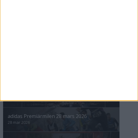
Bergman och Gahne snabbast
iVallentunas nyårslopp
31 dec 1998
nästa ›
INTRESSANTA LOPP
Höstrusket • 8 november
8 nov 2025
Winter Run Stockholm • 31 januari 2026
31 jan 2026
adidas Premiärmilen 28 mars 2026
28 mar 2026