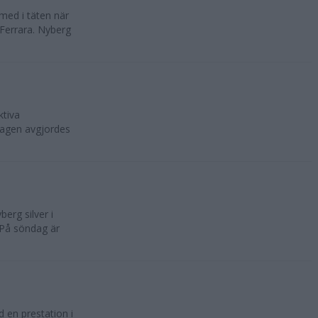
med i täten när
Ferrara. Nyberg
ktiva
rdagen avgjordes
erg silver i
 På söndag är
 en prestation i