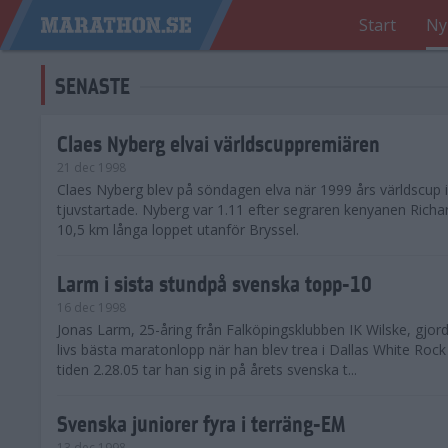
Start
Ny
SENASTE
Claes Nyberg elvai världscuppremiären
21 dec 1998
Claes Nyberg blev på söndagen elva när 1999 års världscup i
tjuvstartade. Nyberg var 1.11 efter segraren kenyanen Richa
10,5 km långa loppet utanför Bryssel.
Larm i sista stundpå svenska topp-10
16 dec 1998
Jonas Larm, 25-åring från Falköpingsklubben IK Wilske, gjord
livs bästa maratonlopp när han blev trea i Dallas White Ro
tiden 2.28.05 tar han sig in på årets svenska t...
Svenska juniorer fyra i terräng-EM
13 dec 1998