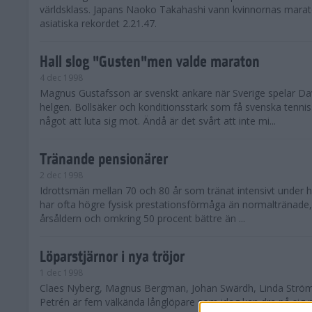
världsklass. Japans Naoko Takahashi vann kvinnornas mara
asiatiska rekordet 2.21.47.
Hall slog "Gusten"men valde maraton
4 dec 1998
Magnus Gustafsson är svenskt ankare när Sverige spelar Davi
helgen. Bollsäker och konditionsstark som få svenska tennis
något att luta sig mot. Ändå är det svårt att inte mi...
Tränande pensionärer
2 dec 1998
Idrottsmän mellan 70 och 80 år som tränat intensivt under hel
har ofta högre fysisk prestationsförmåga än normaltränade, 
årsåldern och omkring 50 procent bättre än ...
Löparstjärnor i nya tröjor
1 dec 1998
Claes Nyberg, Magnus Bergman, Johan Swärdh, Linda Ström
Petrén är fem välkända långlöpare som idag kan dra på sig n