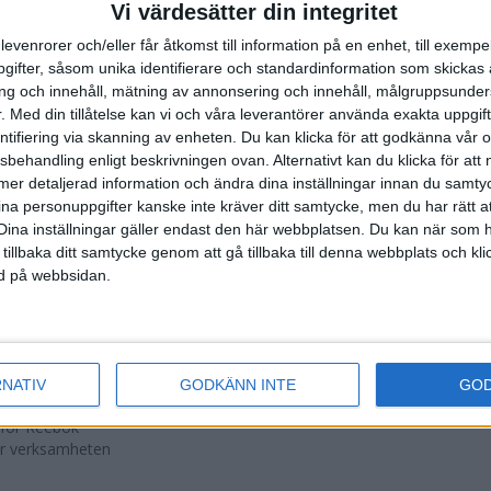
Vi värdesätter din integritet
levenrorer och/eller får åtkomst till information på en enhet, till exempe
ifter, såsom unika identifierare och standardinformation som skickas 
g och innehåll, mätning av annonsering och innehåll, målgruppsunde
st, firade sin
.
Med din tillåtelse kan vi och våra leverantörer använda exakta uppgif
ch Tumbaloppet
entifiering via skanning av enheten. Du kan klicka för att godkänna vår
sbehandling enligt beskrivningen ovan. Alternativt kan du klicka för att
ll mer detaljerad information och ändra dina inställningar innan du samty
rbundets
ina personuppgifter kanske inte kräver ditt samtycke, men du har rätt 
Dina inställningar gäller endast den här webbplatsen. Du kan när som h
 tillbaka ditt samtycke genom att gå tillbaka till denna webbplats och k
ommar-OS år
ned på webbsidan.
ts styrelse.
..
en
RNATIV
GODKÄNN INTE
GO
t för Reebok
ver verksamheten