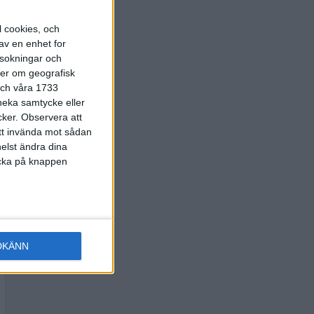
l cookies, och
av en enhet for
rsokningar och
ter om geografisk
 och våra 1733
 neka samtycke eller
cker.
Observera att
att invända mot sådan
elst ändra dina
licka på knappen
DKÄNN