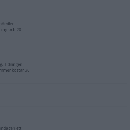
nömilen i
pning och 20
. Tidningen
nummer kostar 36
öndagen ett