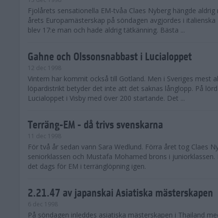
Fjolårets sensationella EM-tvåa Claes Nyberg hängde aldrig 
årets Europamästerskap på söndagen avgjordes i italienska 
blev 17:e man och hade aldrig tätkänning. Bästa ...
Gahne och Olssonsnabbast i Lucialoppet
12 dec 1998
Vintern har kommit också till Gotland. Men i Sveriges mest a
löpardistrikt betyder det inte att det saknas långlopp. På lö
Lucialoppet i Visby med över 200 startande. Det ...
Terräng-EM - då trivs svenskarna
11 dec 1998
För två år sedan vann Sara Wedlund. Förra året tog Claes Nyb
seniorklassen och Mustafa Mohamed brons i juniorklassen.
det dags för EM i terränglöpning igen.
2.21.47 av japanskai Asiatiska mästerskapen
6 dec 1998
På söndagen inleddes asiatiska mästerskapen i Thailand med