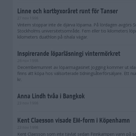
Linne och kortbyxoråret runt för Tanser
27 nov 1998
Vintern stoppar inte de djärva löparna. På lördagen avgörs S
Stockholms universitetsområde. Fem eller tio kilometers lö
kilometers duathlon på ishala vägar.
Inspirerande löparläsningi vintermörkret
26 nov 1998
Decembernumret av löparmagasinet Jogging kommer ut idag
finns att köpa hos välsorterade tidningsåterförsäljare. Ett 
kr.
Anna Lindh tvåa i Bangkok
23 nov 1998
Kent Claesson visade EM-form i Köpenhamn
23 nov 1998
Kent Claesson som inte tävlat sedan Finnkampen vann på s