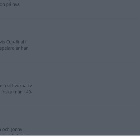
ton på nya
s Cup-final i
spelare är han
a sitt vuxna liv
friska män i 40-
 och Jonny
ya klubbtröjor.