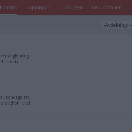
heterna
Löpningen
Träningen
Inspirationen
 terränglöpning
rd Limo i det
e i söndags sitt
ck Marathon. Med