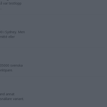
å var testlopp
..
00 i Sydney. Men
itté eller
a 35000 svenska
onlöpare.
land annat
nällare variant.