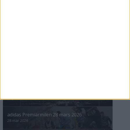
Kvarnsveden tog hem
Vintermarathon
8 nov 1998
nästa ›
INTRESSANTA LOPP
Höstrusket • 8 november
8 nov 2025
Winter Run Stockholm • 31 januari 2026
31 jan 2026
adidas Premiärmilen 28 mars 2026
28 mar 2026