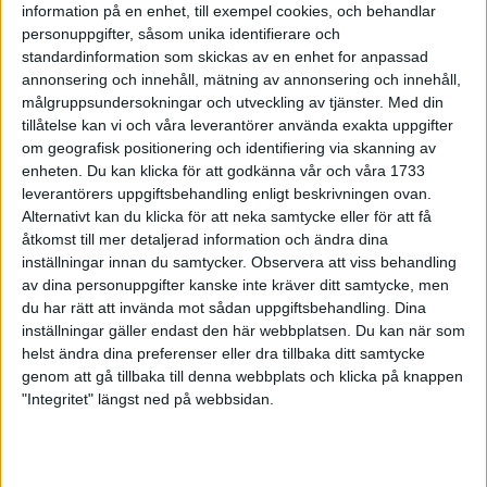
information på en enhet, till exempel cookies, och behandlar
Lucialoppet
personuppgifter, såsom unika identifierare och
12 dec 1998
standardinformation som skickas av en enhet for anpassad
annonsering och innehåll, mätning av annonsering och innehåll,
Terräng-EM - då trivs svenskarna
målgruppsundersokningar och utveckling av tjänster.
Med din
11 dec 1998
tillåtelse kan vi och våra leverantörer använda exakta uppgifter
om geografisk positionering och identifiering via skanning av
enheten. Du kan klicka för att godkänna vår och våra 1733
2.21.47 av japanskai Asiatiska
leverantörers uppgiftsbehandling enligt beskrivningen ovan.
mästerskapen
Alternativt kan du klicka för att neka samtycke eller för att få
6 dec 1998
åtkomst till mer detaljerad information och ändra dina
inställningar innan du samtycker.
Observera att viss behandling
Hall slog "Gusten"men valde
av dina personuppgifter kanske inte kräver ditt samtycke, men
maraton
du har rätt att invända mot sådan uppgiftsbehandling. Dina
4 dec 1998
inställningar gäller endast den här webbplatsen. Du kan när som
helst ändra dina preferenser eller dra tillbaka ditt samtycke
genom att gå tillbaka till denna webbplats och klicka på knappen
Tränande pensionärer
"Integritet" längst ned på webbsidan.
2 dec 1998
Löparstjärnor i nya tröjor
1 dec 1998