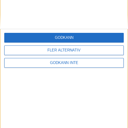
26 nov 1998
Anna Lindh tvåa i Bangkok
23 nov 1998
GODKÄNN
Kent Claesson visade EM-form i
Köpenhamn
23 nov 1998
FLER ALTERNATIV
GODKÄNN INTE
Akilleshäl kan stoppa Thysells OS-
satsning
22 nov 1998
45000 får inbjudan till Stockholm
Marathon
15 nov 1998
K-G Nyström tämjer Satmaran
12 nov 1998