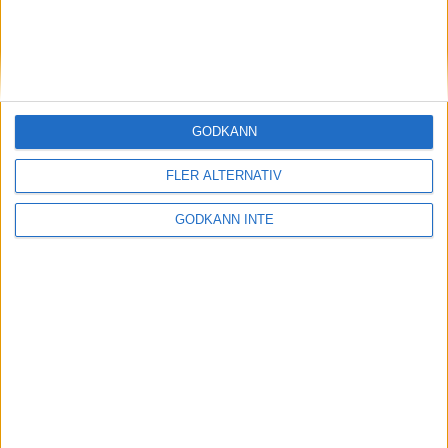
26 nov 1998
Anna Lindh tvåa i Bangkok
23 nov 1998
GODKÄNN
Kent Claesson visade EM-form i
Köpenhamn
23 nov 1998
FLER ALTERNATIV
GODKÄNN INTE
Akilleshäl kan stoppa Thysells OS-
satsning
22 nov 1998
45000 får inbjudan till Stockholm
Marathon
15 nov 1998
K-G Nyström tämjer Satmaran
12 nov 1998