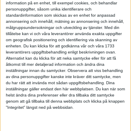
information på en enhet, till exempel cookies, och behandlar
Lucialoppet
personuppgifter, såsom unika identifierare och
12 dec 1998
standardinformation som skickas av en enhet for anpassad
annonsering och innehåll, mätning av annonsering och innehåll,
Terräng-EM - då trivs svenskarna
målgruppsundersokningar och utveckling av tjänster.
Med din
11 dec 1998
tillåtelse kan vi och våra leverantörer använda exakta uppgifter
om geografisk positionering och identifiering via skanning av
enheten. Du kan klicka för att godkänna vår och våra 1733
2.21.47 av japanskai Asiatiska
leverantörers uppgiftsbehandling enligt beskrivningen ovan.
mästerskapen
Alternativt kan du klicka för att neka samtycke eller för att få
6 dec 1998
åtkomst till mer detaljerad information och ändra dina
inställningar innan du samtycker.
Observera att viss behandling
Hall slog "Gusten"men valde
av dina personuppgifter kanske inte kräver ditt samtycke, men
maraton
du har rätt att invända mot sådan uppgiftsbehandling. Dina
4 dec 1998
inställningar gäller endast den här webbplatsen. Du kan när som
helst ändra dina preferenser eller dra tillbaka ditt samtycke
genom att gå tillbaka till denna webbplats och klicka på knappen
Tränande pensionärer
"Integritet" längst ned på webbsidan.
2 dec 1998
Löparstjärnor i nya tröjor
1 dec 1998