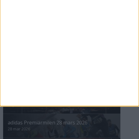
Kvarnsveden tog hem
Vintermarathon
8 nov 1998
nästa ›
INTRESSANTA LOPP
Höstrusket • 8 november
8 nov 2025
Winter Run Stockholm • 31 januari 2026
31 jan 2026
adidas Premiärmilen 28 mars 2026
28 mar 2026