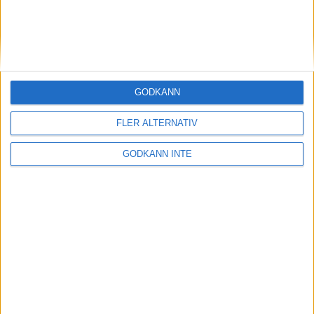
26 nov 1998
Anna Lindh tvåa i Bangkok
23 nov 1998
GODKÄNN
Kent Claesson visade EM-form i
Köpenhamn
23 nov 1998
FLER ALTERNATIV
GODKÄNN INTE
Akilleshäl kan stoppa Thysells OS-
satsning
22 nov 1998
45000 får inbjudan till Stockholm
Marathon
15 nov 1998
K-G Nyström tämjer Satmaran
12 nov 1998