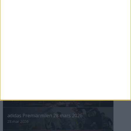
Kvarnsveden tog hem
Vintermarathon
8 nov 1998
nästa ›
INTRESSANTA LOPP
Höstrusket • 8 november
8 nov 2025
Winter Run Stockholm • 31 januari 2026
31 jan 2026
adidas Premiärmilen 28 mars 2026
28 mar 2026