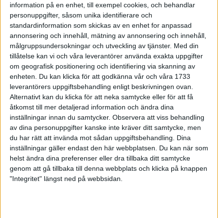
information på en enhet, till exempel cookies, och behandlar
Lucialoppet
personuppgifter, såsom unika identifierare och
12 dec 1998
standardinformation som skickas av en enhet for anpassad
annonsering och innehåll, mätning av annonsering och innehåll,
Terräng-EM - då trivs svenskarna
målgruppsundersokningar och utveckling av tjänster.
Med din
11 dec 1998
tillåtelse kan vi och våra leverantörer använda exakta uppgifter
om geografisk positionering och identifiering via skanning av
enheten. Du kan klicka för att godkänna vår och våra 1733
2.21.47 av japanskai Asiatiska
leverantörers uppgiftsbehandling enligt beskrivningen ovan.
mästerskapen
Alternativt kan du klicka för att neka samtycke eller för att få
6 dec 1998
åtkomst till mer detaljerad information och ändra dina
inställningar innan du samtycker.
Observera att viss behandling
Hall slog "Gusten"men valde
av dina personuppgifter kanske inte kräver ditt samtycke, men
maraton
du har rätt att invända mot sådan uppgiftsbehandling. Dina
4 dec 1998
inställningar gäller endast den här webbplatsen. Du kan när som
helst ändra dina preferenser eller dra tillbaka ditt samtycke
genom att gå tillbaka till denna webbplats och klicka på knappen
Tränande pensionärer
"Integritet" längst ned på webbsidan.
2 dec 1998
Löparstjärnor i nya tröjor
1 dec 1998