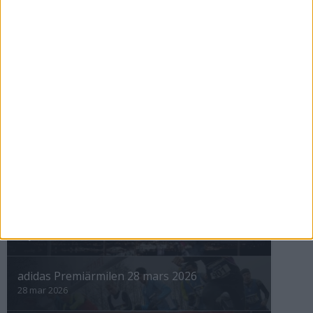
Kvarnsveden tog hem
Vintermarathon
8 nov 1998
nästa ›
INTRESSANTA LOPP
Höstrusket • 8 november
8 nov 2025
Winter Run Stockholm • 31 januari 2026
31 jan 2026
adidas Premiärmilen 28 mars 2026
28 mar 2026