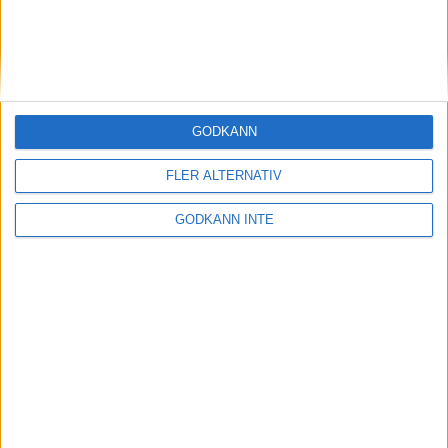
26 nov 1998
Anna Lindh tvåa i Bangkok
23 nov 1998
GODKÄNN
Kent Claesson visade EM-form i
Köpenhamn
23 nov 1998
FLER ALTERNATIV
GODKÄNN INTE
Akilleshäl kan stoppa Thysells OS-
satsning
22 nov 1998
45000 får inbjudan till Stockholm
Marathon
15 nov 1998
K-G Nyström tämjer Satmaran
12 nov 1998