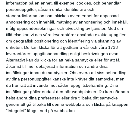
information på en enhet, till exempel cookies, och behandlar
Lucialoppet
personuppgifter, såsom unika identifierare och
12 dec 1998
standardinformation som skickas av en enhet for anpassad
annonsering och innehåll, mätning av annonsering och innehåll,
Terräng-EM - då trivs svenskarna
målgruppsundersokningar och utveckling av tjänster.
Med din
11 dec 1998
tillåtelse kan vi och våra leverantörer använda exakta uppgifter
om geografisk positionering och identifiering via skanning av
enheten. Du kan klicka för att godkänna vår och våra 1733
2.21.47 av japanskai Asiatiska
leverantörers uppgiftsbehandling enligt beskrivningen ovan.
mästerskapen
Alternativt kan du klicka för att neka samtycke eller för att få
6 dec 1998
åtkomst till mer detaljerad information och ändra dina
inställningar innan du samtycker.
Observera att viss behandling
Hall slog "Gusten"men valde
av dina personuppgifter kanske inte kräver ditt samtycke, men
maraton
du har rätt att invända mot sådan uppgiftsbehandling. Dina
4 dec 1998
inställningar gäller endast den här webbplatsen. Du kan när som
helst ändra dina preferenser eller dra tillbaka ditt samtycke
genom att gå tillbaka till denna webbplats och klicka på knappen
Tränande pensionärer
"Integritet" längst ned på webbsidan.
2 dec 1998
Löparstjärnor i nya tröjor
1 dec 1998