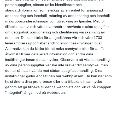
York
personuppgifter, såsom unika identifierare och
1 nov 1998
standardinformation som skickas av en enhet for anpassad
annonsering och innehåll, mätning av annonsering och innehåll,
målgruppsundersokningar och utveckling av tjänster.
Med din
Femte bästa maran avMcKiernan i
tillåtelse kan vi och våra leverantörer använda exakta uppgifter
Amsterdam
om geografisk positionering och identifiering via skanning av
1 nov 1998
enheten. Du kan klicka för att godkänna vår och våra 1733
leverantörers uppgiftsbehandling enligt beskrivningen ovan.
Sex miljoner på speli Amsterdam
Alternativt kan du klicka för att neka samtycke eller för att få
29 okt 1998
åtkomst till mer detaljerad information och ändra dina
inställningar innan du samtycker.
Observera att viss behandling
av dina personuppgifter kanske inte kräver ditt samtycke, men
Claes Nyberg klarvinnare i EM-test
du har rätt att invända mot sådan uppgiftsbehandling. Dina
26 okt 1998
inställningar gäller endast den här webbplatsen. Du kan när som
helst ändra dina preferenser eller dra tillbaka ditt samtycke
Shemweta tionde man i Frankfurt
genom att gå tillbaka till denna webbplats och klicka på knappen
25 okt 1998
"Integritet" längst ned på webbsidan.
En runda i Partille
25 okt 1998