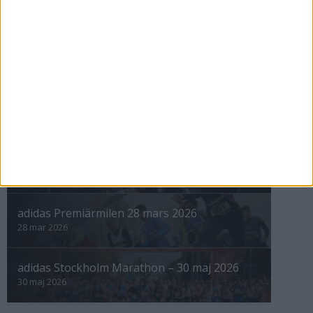
nästa ›
INTRESSANTA LOPP
Höstrusket • 8 november
8 nov 2025
Winter Run Stockholm • 31 januari 2026
31 jan 2026
adidas Premiärmilen 28 mars 2026
28 mar 2026
adidas Stockholm Marathon – 30 maj 2026
30 maj 2026