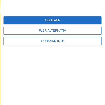
11 okt 1998
2.06.54 av debutanti Chicago
Marathon
GODKÄNN
11 okt 1998
FLER ALTERNATIV
Klar seger för Levinsson
GODKÄNN INTE
11 okt 1998
Regnig premiär i Vårgårda
11 okt 1998
Szalkai 22:a iBeijing Marathon
10 okt 1998
Världens bästa
maratonlöpareriskerar två års
avstängning
8 okt 1998