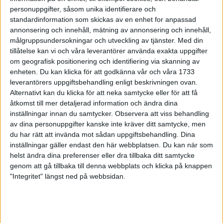
York
personuppgifter, såsom unika identifierare och
1 nov 1998
standardinformation som skickas av en enhet for anpassad
annonsering och innehåll, mätning av annonsering och innehåll,
målgruppsundersokningar och utveckling av tjänster.
Med din
Femte bästa maran avMcKiernan i
tillåtelse kan vi och våra leverantörer använda exakta uppgifter
Amsterdam
om geografisk positionering och identifiering via skanning av
1 nov 1998
enheten. Du kan klicka för att godkänna vår och våra 1733
leverantörers uppgiftsbehandling enligt beskrivningen ovan.
Sex miljoner på speli Amsterdam
Alternativt kan du klicka för att neka samtycke eller för att få
29 okt 1998
åtkomst till mer detaljerad information och ändra dina
inställningar innan du samtycker.
Observera att viss behandling
av dina personuppgifter kanske inte kräver ditt samtycke, men
Claes Nyberg klarvinnare i EM-test
du har rätt att invända mot sådan uppgiftsbehandling. Dina
26 okt 1998
inställningar gäller endast den här webbplatsen. Du kan när som
helst ändra dina preferenser eller dra tillbaka ditt samtycke
Shemweta tionde man i Frankfurt
genom att gå tillbaka till denna webbplats och klicka på knappen
25 okt 1998
"Integritet" längst ned på webbsidan.
En runda i Partille
25 okt 1998