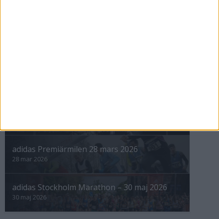
nästa ›
INTRESSANTA LOPP
Höstrusket • 8 november
8 nov 2025
Winter Run Stockholm • 31 januari 2026
31 jan 2026
adidas Premiärmilen 28 mars 2026
28 mar 2026
adidas Stockholm Marathon – 30 maj 2026
30 maj 2026