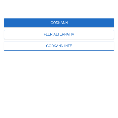
11 okt 1998
2.06.54 av debutanti Chicago
Marathon
GODKÄNN
11 okt 1998
FLER ALTERNATIV
Klar seger för Levinsson
GODKÄNN INTE
11 okt 1998
Regnig premiär i Vårgårda
11 okt 1998
Szalkai 22:a iBeijing Marathon
10 okt 1998
Världens bästa
maratonlöpareriskerar två års
avstängning
8 okt 1998