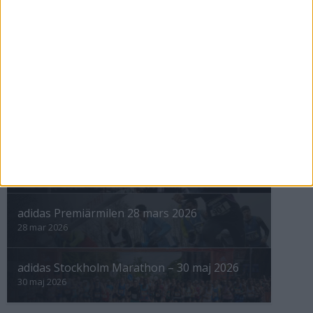
nästa ›
INTRESSANTA LOPP
Höstrusket • 8 november
8 nov 2025
Winter Run Stockholm • 31 januari 2026
31 jan 2026
adidas Premiärmilen 28 mars 2026
28 mar 2026
adidas Stockholm Marathon – 30 maj 2026
30 maj 2026