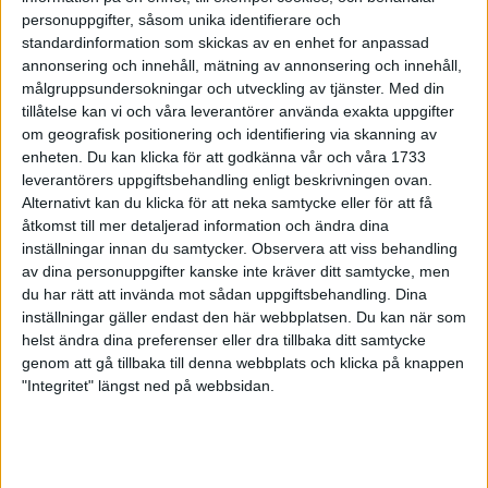
York
personuppgifter, såsom unika identifierare och
1 nov 1998
standardinformation som skickas av en enhet for anpassad
annonsering och innehåll, mätning av annonsering och innehåll,
målgruppsundersokningar och utveckling av tjänster.
Med din
Femte bästa maran avMcKiernan i
tillåtelse kan vi och våra leverantörer använda exakta uppgifter
Amsterdam
om geografisk positionering och identifiering via skanning av
1 nov 1998
enheten. Du kan klicka för att godkänna vår och våra 1733
leverantörers uppgiftsbehandling enligt beskrivningen ovan.
Sex miljoner på speli Amsterdam
Alternativt kan du klicka för att neka samtycke eller för att få
29 okt 1998
åtkomst till mer detaljerad information och ändra dina
inställningar innan du samtycker.
Observera att viss behandling
av dina personuppgifter kanske inte kräver ditt samtycke, men
Claes Nyberg klarvinnare i EM-test
du har rätt att invända mot sådan uppgiftsbehandling. Dina
26 okt 1998
inställningar gäller endast den här webbplatsen. Du kan när som
helst ändra dina preferenser eller dra tillbaka ditt samtycke
Shemweta tionde man i Frankfurt
genom att gå tillbaka till denna webbplats och klicka på knappen
25 okt 1998
"Integritet" längst ned på webbsidan.
En runda i Partille
25 okt 1998