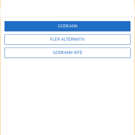
11 okt 1998
2.06.54 av debutanti Chicago
Marathon
GODKÄNN
11 okt 1998
FLER ALTERNATIV
Klar seger för Levinsson
GODKÄNN INTE
11 okt 1998
Regnig premiär i Vårgårda
11 okt 1998
Szalkai 22:a iBeijing Marathon
10 okt 1998
Världens bästa
maratonlöpareriskerar två års
avstängning
8 okt 1998