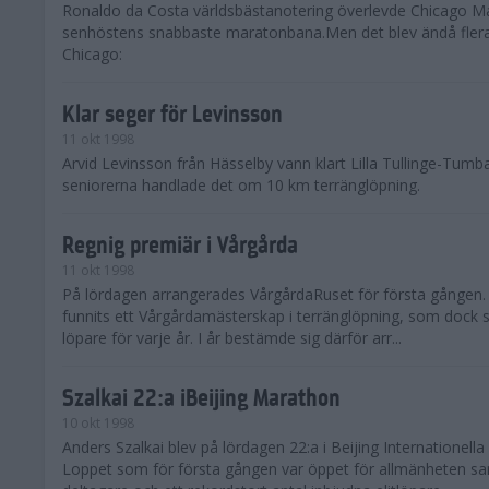
Ronaldo da Costa världsbästanotering överlevde Chicago M
senhöstens snabbaste maratonbana.Men det blev ändå flera
Chicago:
Klar seger för Levinsson
11 okt 1998
Arvid Levinsson från Hässelby vann klart Lilla Tullinge-Tumb
seniorerna handlade det om 10 km terränglöpning.
Regnig premiär i Vårgårda
11 okt 1998
På lördagen arrangerades VårgårdaRuset för första gången. 
funnits ett Vårgårdamästerskap i terränglöpning, som dock sa
löpare för varje år. I år bestämde sig därför arr...
Szalkai 22:a iBeijing Marathon
10 okt 1998
Anders Szalkai blev på lördagen 22:a i Beijing Internationell
Loppet som för första gången var öppet för allmänheten s