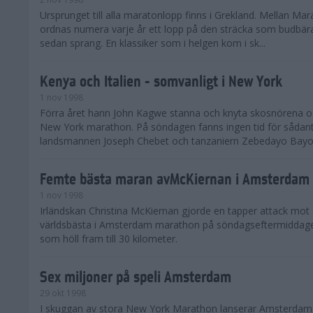
Ursprunget till alla maratonlopp finns i Grekland. Mellan Ma
ordnas numera varje år ett lopp på den sträcka som budbära
sedan sprang. En klassiker som i helgen kom i sk...
Kenya och Italien - somvanligt i New York
1 nov 1998
Förra året hann John Kagwe stanna och knyta skosnörena o
New York marathon. På söndagen fanns ingen tid för sådant
landsmannen Joseph Chebet och tanzaniern Zebedayo Bayo 
Femte bästa maran avMcKiernan i Amsterdam
1 nov 1998
Irländskan Christina McKiernan gjorde en tapper attack mo
världsbästa i Amsterdam marathon på söndagseftermiddagen
som höll fram till 30 kilometer.
Sex miljoner på speli Amsterdam
29 okt 1998
I skuggan av stora New York Marathon lanserar Amsterdam