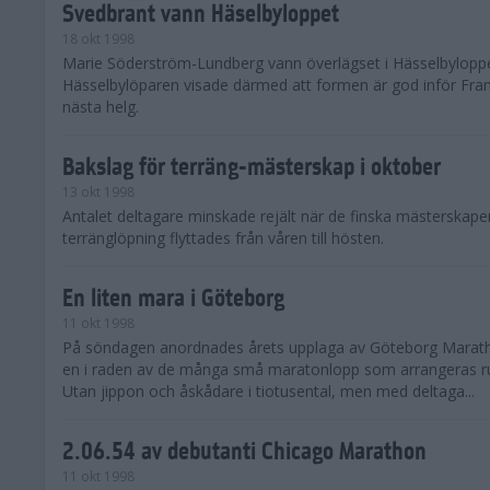
Svedbrant vann Häselbyloppet
18 okt 1998
Marie Söderström-Lundberg vann överlägset i Hässelbyloppe
Hässelbylöparen visade därmed att formen är god inför Fra
nästa helg.
Bakslag för terräng-mästerskap i oktober
13 okt 1998
Antalet deltagare minskade rejält när de finska mästerskapen
terränglöpning flyttades från våren till hösten.
En liten mara i Göteborg
11 okt 1998
På söndagen anordnades årets upplaga av Göteborg Marath
en i raden av de många små maratonlopp som arrangeras ru
Utan jippon och åskådare i tiotusental, men med deltaga...
2.06.54 av debutanti Chicago Marathon
11 okt 1998