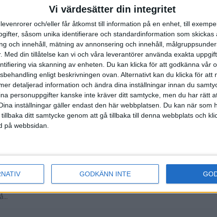
Vi värdesätter din integritet
levenrorer och/eller får åtkomst till information på en enhet, till exempe
ifter, såsom unika identifierare och standardinformation som skickas 
g och innehåll, mätning av annonsering och innehåll, målgruppsunde
der goda yttre
.
Med din tillåtelse kan vi och våra leverantörer använda exakta uppgif
entifiering via skanning av enheten. Du kan klicka för att godkänna vår
sbehandling enligt beskrivningen ovan. Alternativt kan du klicka för att
ll mer detaljerad information och ändra dina inställningar innan du samty
ina personuppgifter kanske inte kräver ditt samtycke, men du har rätt 
Dina inställningar gäller endast den här webbplatsen. Du kan när som h
arathon som
 tillbaka ditt samtycke genom att gå tillbaka till denna webbplats och k
en är den inte
ned på webbsidan.
RNATIV
GODKÄNN INTE
GO
ing avgjordes i
ska klubben
...