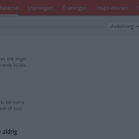
heterna
Löpningen
Träningen
Inspirationen
ren Erik Wiger
nerande buckla
Nu blir norra
st-till-kust-
 aldrig