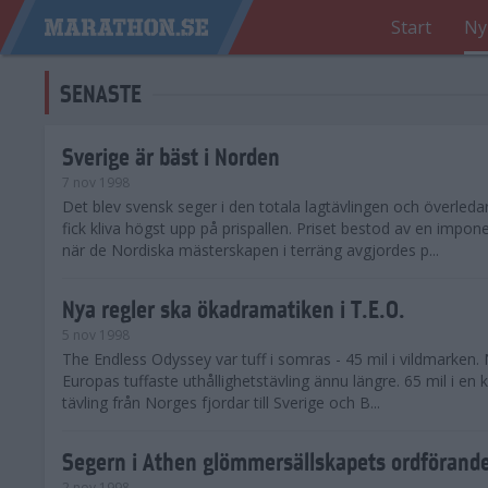
Start
Ny
SENASTE
Sverige är bäst i Norden
7 nov 1998
Det blev svensk seger i den totala lagtävlingen och överleda
fick kliva högst upp på prispallen. Priset bestod av en impo
när de Nordiska mästerskapen i terräng avgjordes p...
Nya regler ska ökadramatiken i T.E.O.
5 nov 1998
The Endless Odyssey var tuff i somras - 45 mil i vildmarken. 
Europas tuffaste uthållighetstävling ännu längre. 65 mil i en ku
tävling från Norges fjordar till Sverige och B...
Segern i Athen glömmersällskapets ordförande
2 nov 1998