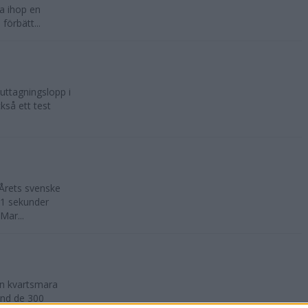
a ihop en
örbätt...
uttagningslopp i
så ett test
 Årets svenske
11 sekunder
Mar...
 en kvartsmara
and de 300