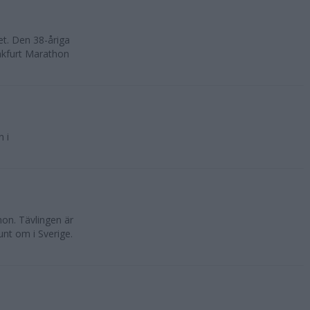
t. Den 38-åriga
nkfurt Marathon
 i
on. Tävlingen är
nt om i Sverige.