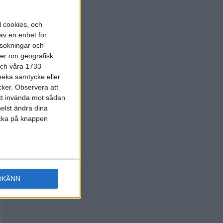
l cookies, och
av en enhet for
rsokningar och
ter om geografisk
 och våra 1733
 neka samtycke eller
cker.
Observera att
att invända mot sådan
elst ändra dina
licka på knappen
DKÄNN