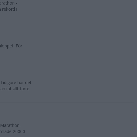
arathon -
 rekord i
aloppet. För
Tidigare har det
mlat allt färre
a Marathon.
amlade 20000