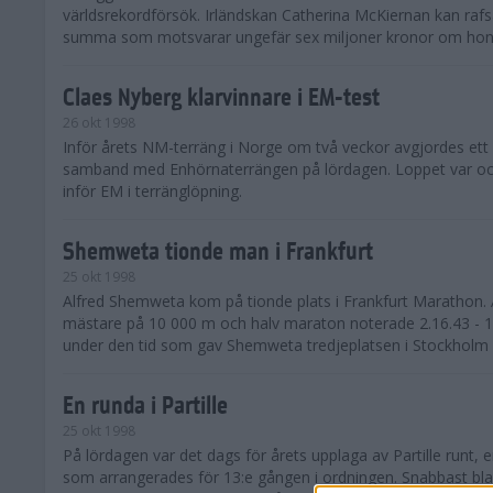
världsrekordförsök. Irländskan Catherina McKiernan kan rafs
summa som motsvarar ungefär sex miljoner kronor om hon f
Claes Nyberg klarvinnare i EM-test
26 okt 1998
Inför årets NM-terräng i Norge om två veckor avgjordes ett 
samband med Enhörnaterrängen på lördagen. Loppet var ock
inför EM i terränglöpning.
Shemweta tionde man i Frankfurt
25 okt 1998
Alfred Shemweta kom på tionde plats i Frankfurt Marathon.
mästare på 10 000 m och halv maraton noterade 2.16.43 - 
under den tid som gav Shemweta tredjeplatsen i Stockholm 
En runda i Partille
25 okt 1998
På lördagen var det dags för årets upplaga av Partille runt,
som arrangerades för 13:e gången i ordningen. Snabbast bl