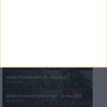
12 sep 1998
nästa ›
INTRESSANTA LOPP
Höstrusket • 8 november
8 nov 2025
Winter Run Stockholm • 31 januari 2026
31 jan 2026
adidas Premiärmilen 28 mars 2026
28 mar 2026
adidas Stockholm Marathon – 30 maj 2026
30 maj 2026