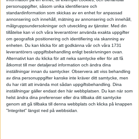
28 sep 1998
personuppgifter, såsom unika identifierare och
standardinformation som skickas av en enhet for anpassad
annonsering och innehåll, mätning av annonsering och innehåll,
Shemweta 42:a i VM-halvmaran
målgruppsundersokningar och utveckling av tjänster.
Med din
27 sep 1998
tillåtelse kan vi och våra leverantörer använda exakta uppgifter
om geografisk positionering och identifiering via skanning av
Marias tur i Lidingö Tjejlopp
enheten. Du kan klicka för att godkänna vår och våra 1731
leverantörers uppgiftsbehandling enligt beskrivningen ovan.
27 sep 1998
Alternativt kan du klicka för att neka samtycke eller för att få
åtkomst till mer detaljerad information och ändra dina
Vackert väder på Hisingen
inställningar innan du samtycker.
Observera att viss behandling
27 sep 1998
av dina personuppgifter kanske inte kräver ditt samtycke, men
du har rätt att invända mot sådan uppgiftsbehandling. Dina
Förbundet valde Jåfsföre Mats Erixon
inställningar gäller endast den här webbplatsen. Du kan när som
helst ändra dina preferenser eller dra tillbaka ditt samtycke
26 sep 1998
genom att gå tillbaka till denna webbplats och klicka på knappen
"Integritet" längst ned på webbsidan.
Tuff VM-debut för Shemweta
25 sep 1998
Svenskar ledde hårdaste