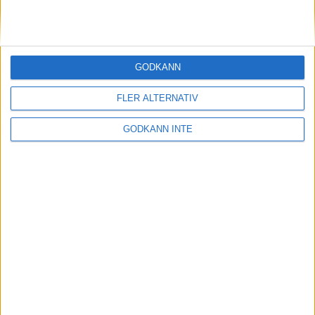
slårmaratonvärlden med häpnad
20 sep 1998
Enhörnalöpare starkast bland ?
GODKÄNN
tjurarna? i skogen
19 sep 1998
FLER ALTERNATIV
2.13 på maran tufft men
GODKÄNN INTE
inteomöjligt tycker Szalkai
18 sep 1998
Söderström passeradeJärlåker i Oslo
17 sep 1998
1 200 testar sina krafteri Stockholms
tuffaste lopp
17 sep 1998
Favoritsegrar ihalvmaraton-SM