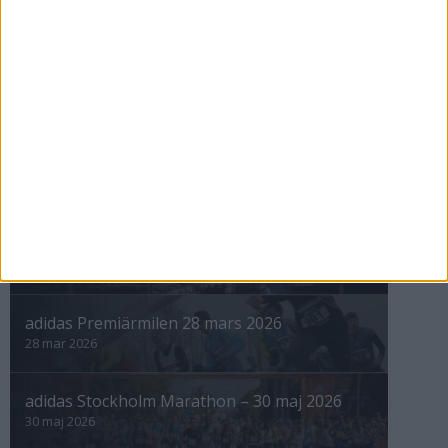
12 sep 1998
nästa ›
INTRESSANTA LOPP
Höstrusket • 8 november
8 nov 2025
Winter Run Stockholm • 31 januari 2026
31 jan 2026
adidas Premiärmilen 28 mars 2026
28 mar 2026
adidas Stockholm Marathon – 30 maj 2026
30 maj 2026