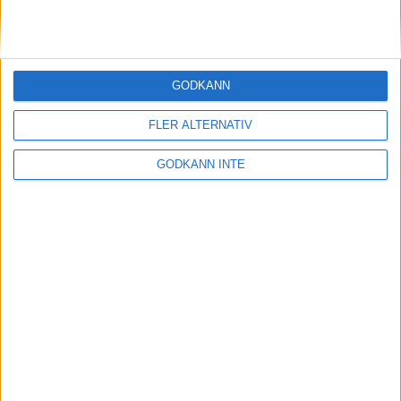
slårmaratonvärlden med häpnad
20 sep 1998
Enhörnalöpare starkast bland ?
GODKÄNN
tjurarna? i skogen
19 sep 1998
FLER ALTERNATIV
2.13 på maran tufft men
GODKÄNN INTE
inteomöjligt tycker Szalkai
18 sep 1998
Söderström passeradeJärlåker i Oslo
17 sep 1998
1 200 testar sina krafteri Stockholms
tuffaste lopp
17 sep 1998
Favoritsegrar ihalvmaraton-SM