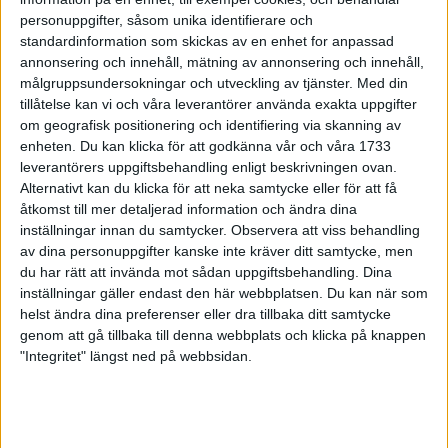
28 sep 1998
personuppgifter, såsom unika identifierare och
standardinformation som skickas av en enhet for anpassad
annonsering och innehåll, mätning av annonsering och innehåll,
Shemweta 42:a i VM-halvmaran
målgruppsundersokningar och utveckling av tjänster.
Med din
27 sep 1998
tillåtelse kan vi och våra leverantörer använda exakta uppgifter
om geografisk positionering och identifiering via skanning av
Marias tur i Lidingö Tjejlopp
enheten. Du kan klicka för att godkänna vår och våra 1733
leverantörers uppgiftsbehandling enligt beskrivningen ovan.
27 sep 1998
Alternativt kan du klicka för att neka samtycke eller för att få
åtkomst till mer detaljerad information och ändra dina
Vackert väder på Hisingen
inställningar innan du samtycker.
Observera att viss behandling
27 sep 1998
av dina personuppgifter kanske inte kräver ditt samtycke, men
du har rätt att invända mot sådan uppgiftsbehandling. Dina
Förbundet valde Jåfsföre Mats Erixon
inställningar gäller endast den här webbplatsen. Du kan när som
helst ändra dina preferenser eller dra tillbaka ditt samtycke
26 sep 1998
genom att gå tillbaka till denna webbplats och klicka på knappen
"Integritet" längst ned på webbsidan.
Tuff VM-debut för Shemweta
25 sep 1998
Svenskar ledde hårdaste