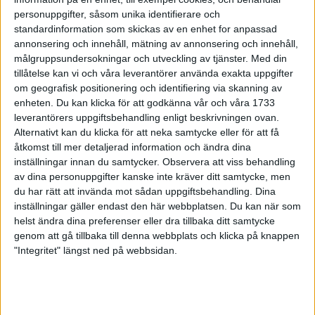
28 sep 1998
personuppgifter, såsom unika identifierare och
standardinformation som skickas av en enhet for anpassad
annonsering och innehåll, mätning av annonsering och innehåll,
Shemweta 42:a i VM-halvmaran
målgruppsundersokningar och utveckling av tjänster.
Med din
27 sep 1998
tillåtelse kan vi och våra leverantörer använda exakta uppgifter
om geografisk positionering och identifiering via skanning av
Marias tur i Lidingö Tjejlopp
enheten. Du kan klicka för att godkänna vår och våra 1733
leverantörers uppgiftsbehandling enligt beskrivningen ovan.
27 sep 1998
Alternativt kan du klicka för att neka samtycke eller för att få
åtkomst till mer detaljerad information och ändra dina
Vackert väder på Hisingen
inställningar innan du samtycker.
Observera att viss behandling
27 sep 1998
av dina personuppgifter kanske inte kräver ditt samtycke, men
du har rätt att invända mot sådan uppgiftsbehandling. Dina
Förbundet valde Jåfsföre Mats Erixon
inställningar gäller endast den här webbplatsen. Du kan när som
helst ändra dina preferenser eller dra tillbaka ditt samtycke
26 sep 1998
genom att gå tillbaka till denna webbplats och klicka på knappen
"Integritet" längst ned på webbsidan.
Tuff VM-debut för Shemweta
25 sep 1998
Svenskar ledde hårdaste