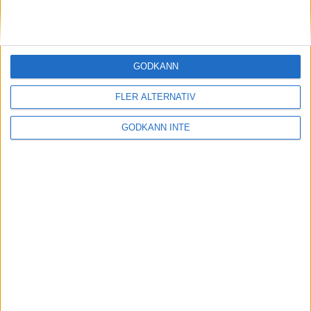
slårmaratonvärlden med häpnad
20 sep 1998
Enhörnalöpare starkast bland ?
GODKÄNN
tjurarna? i skogen
19 sep 1998
FLER ALTERNATIV
2.13 på maran tufft men
GODKÄNN INTE
inteomöjligt tycker Szalkai
18 sep 1998
Söderström passeradeJärlåker i Oslo
17 sep 1998
1 200 testar sina krafteri Stockholms
tuffaste lopp
17 sep 1998
Favoritsegrar ihalvmaraton-SM