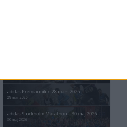
12 sep 1998
nästa ›
INTRESSANTA LOPP
Höstrusket • 8 november
8 nov 2025
Winter Run Stockholm • 31 januari 2026
31 jan 2026
adidas Premiärmilen 28 mars 2026
28 mar 2026
adidas Stockholm Marathon – 30 maj 2026
30 maj 2026