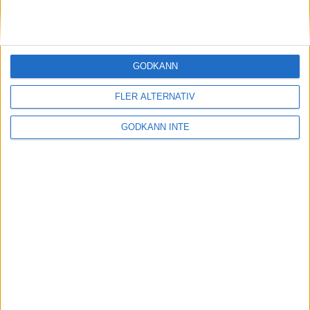
slårmaratonvärlden med häpnad
20 sep 1998
Enhörnalöpare starkast bland ?
GODKÄNN
tjurarna? i skogen
19 sep 1998
FLER ALTERNATIV
2.13 på maran tufft men
GODKÄNN INTE
inteomöjligt tycker Szalkai
18 sep 1998
Söderström passeradeJärlåker i Oslo
17 sep 1998
1 200 testar sina krafteri Stockholms
tuffaste lopp
17 sep 1998
Favoritsegrar ihalvmaraton-SM