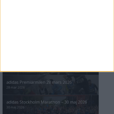
12 sep 1998
nästa ›
INTRESSANTA LOPP
Höstrusket • 8 november
8 nov 2025
Winter Run Stockholm • 31 januari 2026
31 jan 2026
adidas Premiärmilen 28 mars 2026
28 mar 2026
adidas Stockholm Marathon – 30 maj 2026
30 maj 2026