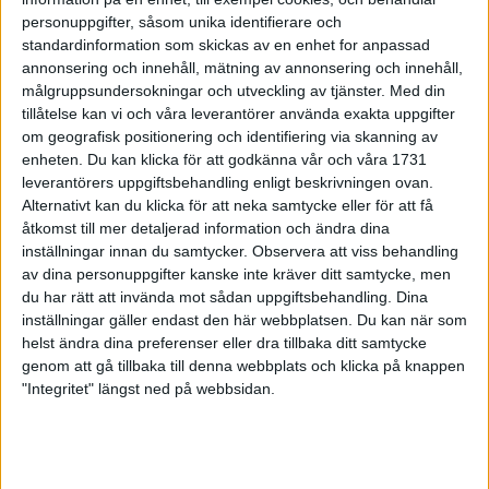
28 sep 1998
personuppgifter, såsom unika identifierare och
standardinformation som skickas av en enhet for anpassad
annonsering och innehåll, mätning av annonsering och innehåll,
Shemweta 42:a i VM-halvmaran
målgruppsundersokningar och utveckling av tjänster.
Med din
27 sep 1998
tillåtelse kan vi och våra leverantörer använda exakta uppgifter
om geografisk positionering och identifiering via skanning av
Marias tur i Lidingö Tjejlopp
enheten. Du kan klicka för att godkänna vår och våra 1731
leverantörers uppgiftsbehandling enligt beskrivningen ovan.
27 sep 1998
Alternativt kan du klicka för att neka samtycke eller för att få
åtkomst till mer detaljerad information och ändra dina
Vackert väder på Hisingen
inställningar innan du samtycker.
Observera att viss behandling
27 sep 1998
av dina personuppgifter kanske inte kräver ditt samtycke, men
du har rätt att invända mot sådan uppgiftsbehandling. Dina
Förbundet valde Jåfsföre Mats Erixon
inställningar gäller endast den här webbplatsen. Du kan när som
helst ändra dina preferenser eller dra tillbaka ditt samtycke
26 sep 1998
genom att gå tillbaka till denna webbplats och klicka på knappen
"Integritet" längst ned på webbsidan.
Tuff VM-debut för Shemweta
25 sep 1998
Svenskar ledde hårdaste