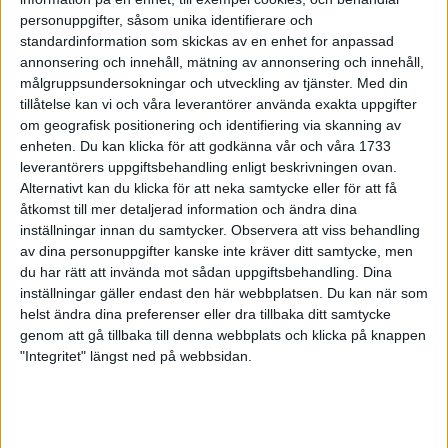
28 sep 1998
personuppgifter, såsom unika identifierare och
standardinformation som skickas av en enhet for anpassad
annonsering och innehåll, mätning av annonsering och innehåll,
Shemweta 42:a i VM-halvmaran
målgruppsundersokningar och utveckling av tjänster.
Med din
27 sep 1998
tillåtelse kan vi och våra leverantörer använda exakta uppgifter
om geografisk positionering och identifiering via skanning av
Marias tur i Lidingö Tjejlopp
enheten. Du kan klicka för att godkänna vår och våra 1733
leverantörers uppgiftsbehandling enligt beskrivningen ovan.
27 sep 1998
Alternativt kan du klicka för att neka samtycke eller för att få
åtkomst till mer detaljerad information och ändra dina
Vackert väder på Hisingen
inställningar innan du samtycker.
Observera att viss behandling
27 sep 1998
av dina personuppgifter kanske inte kräver ditt samtycke, men
du har rätt att invända mot sådan uppgiftsbehandling. Dina
Förbundet valde Jåfsföre Mats Erixon
inställningar gäller endast den här webbplatsen. Du kan när som
helst ändra dina preferenser eller dra tillbaka ditt samtycke
26 sep 1998
genom att gå tillbaka till denna webbplats och klicka på knappen
"Integritet" längst ned på webbsidan.
Tuff VM-debut för Shemweta
25 sep 1998
Svenskar ledde hårdaste