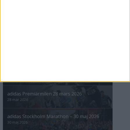
12 sep 1998
nästa ›
INTRESSANTA LOPP
Höstrusket • 8 november
8 nov 2025
Winter Run Stockholm • 31 januari 2026
31 jan 2026
adidas Premiärmilen 28 mars 2026
28 mar 2026
adidas Stockholm Marathon – 30 maj 2026
30 maj 2026