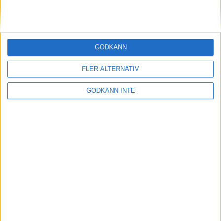
slårmaratonvärlden med häpnad
20 sep 1998
Enhörnalöpare starkast bland ?
GODKÄNN
tjurarna? i skogen
19 sep 1998
FLER ALTERNATIV
2.13 på maran tufft men
GODKÄNN INTE
inteomöjligt tycker Szalkai
18 sep 1998
Söderström passeradeJärlåker i Oslo
17 sep 1998
1 200 testar sina krafteri Stockholms
tuffaste lopp
17 sep 1998
Favoritsegrar ihalvmaraton-SM