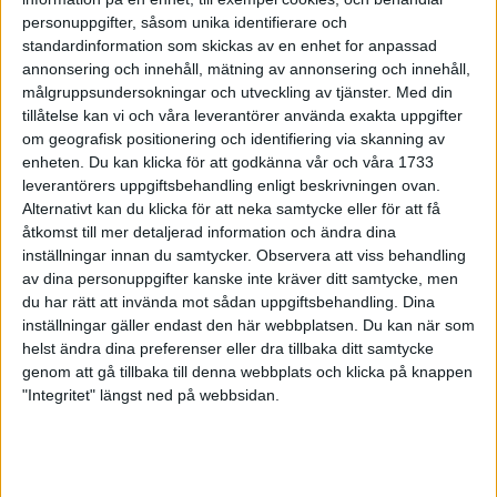
28 sep 1998
personuppgifter, såsom unika identifierare och
standardinformation som skickas av en enhet for anpassad
annonsering och innehåll, mätning av annonsering och innehåll,
Shemweta 42:a i VM-halvmaran
målgruppsundersokningar och utveckling av tjänster.
Med din
27 sep 1998
tillåtelse kan vi och våra leverantörer använda exakta uppgifter
om geografisk positionering och identifiering via skanning av
Marias tur i Lidingö Tjejlopp
enheten. Du kan klicka för att godkänna vår och våra 1733
leverantörers uppgiftsbehandling enligt beskrivningen ovan.
27 sep 1998
Alternativt kan du klicka för att neka samtycke eller för att få
åtkomst till mer detaljerad information och ändra dina
Vackert väder på Hisingen
inställningar innan du samtycker.
Observera att viss behandling
27 sep 1998
av dina personuppgifter kanske inte kräver ditt samtycke, men
du har rätt att invända mot sådan uppgiftsbehandling. Dina
Förbundet valde Jåfsföre Mats Erixon
inställningar gäller endast den här webbplatsen. Du kan när som
helst ändra dina preferenser eller dra tillbaka ditt samtycke
26 sep 1998
genom att gå tillbaka till denna webbplats och klicka på knappen
"Integritet" längst ned på webbsidan.
Tuff VM-debut för Shemweta
25 sep 1998
Svenskar ledde hårdaste