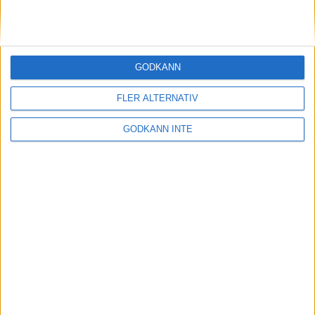
slårmaratonvärlden med häpnad
20 sep 1998
Enhörnalöpare starkast bland ?
GODKÄNN
tjurarna? i skogen
19 sep 1998
FLER ALTERNATIV
2.13 på maran tufft men
GODKÄNN INTE
inteomöjligt tycker Szalkai
18 sep 1998
Söderström passeradeJärlåker i Oslo
17 sep 1998
1 200 testar sina krafteri Stockholms
tuffaste lopp
17 sep 1998
Favoritsegrar ihalvmaraton-SM