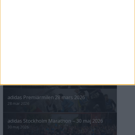
12 sep 1998
nästa ›
INTRESSANTA LOPP
Höstrusket • 8 november
8 nov 2025
Winter Run Stockholm • 31 januari 2026
31 jan 2026
adidas Premiärmilen 28 mars 2026
28 mar 2026
adidas Stockholm Marathon – 30 maj 2026
30 maj 2026