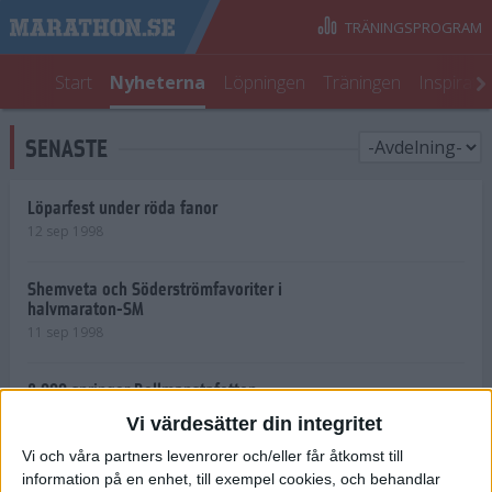
TRÄNINGSPROGRAM
Start
Nyheterna
Löpningen
Träningen
Inspirati
SENASTE
Löparfest under röda fanor
12 sep 1998
Shemveta och Söderströmfavoriter i
halvmaraton-SM
11 sep 1998
8 000 springer Bellmanstafetten
11 sep 1998
Vi värdesätter din integritet
Vi och våra partners levenrorer och/eller får åtkomst till
Deltagarrekordi Vaasa Marathon
information på en enhet, till exempel cookies, och behandlar