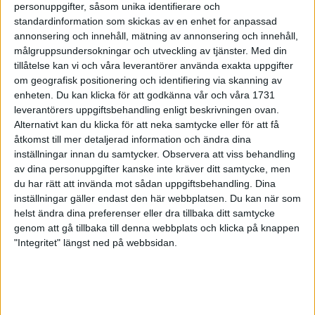
7 sep 1998
personuppgifter, såsom unika identifierare och
standardinformation som skickas av en enhet for anpassad
annonsering och innehåll, mätning av annonsering och innehåll,
Ta några dagars vila efter
Stockholmsloppet!
målgruppsundersokningar och utveckling av tjänster.
Med din
tillåtelse kan vi och våra leverantörer använda exakta uppgifter
6 sep 1998
om geografisk positionering och identifiering via skanning av
enheten. Du kan klicka för att godkänna vår och våra 1731
Uppladdning förStockholmsloppet
leverantörers uppgiftsbehandling enligt beskrivningen ovan.
4 sep 1998
Alternativt kan du klicka för att neka samtycke eller för att få
åtkomst till mer detaljerad information och ändra dina
Alfred Shemweta favoriti
inställningar innan du samtycker.
Observera att viss behandling
Stockholmsloppet
av dina personuppgifter kanske inte kräver ditt samtycke, men
3 sep 1998
du har rätt att invända mot sådan uppgiftsbehandling. Dina
inställningar gäller endast den här webbplatsen. Du kan när som
helst ändra dina preferenser eller dra tillbaka ditt samtycke
24863 fullföljde Tjejmilen
genom att gå tillbaka till denna webbplats och klicka på knappen
30 aug 1998
• Tjejmilen 1998
"Integritet" längst ned på webbsidan.
De har fotat alla löpare
30 aug 1998
• Tjejmilen 1998