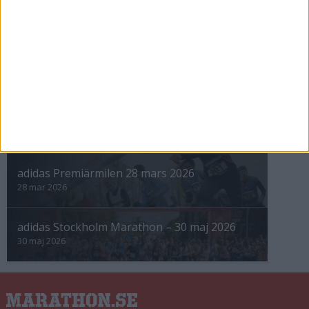
INTRESSANTA LOPP
Höstrusket • 8 november
8 nov 2025
Winter Run Stockholm • 31 januari 2026
31 jan 2026
adidas Premiärmilen 28 mars 2026
28 mar 2026
adidas Stockholm Marathon – 30 maj 2026
30 maj 2026