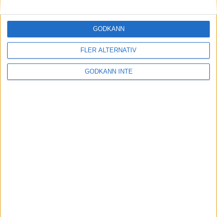
Tiderna och de svenskalagen i
Finnkampen
GODKÄNN
28 aug 1998
FLER ALTERNATIV
Lång kö när
nummerlappsutdelningen öppnade
GODKÄNN INTE
27 aug 1998
Årets löparkometfavorit i Tjejmilen
26 aug 1998
• Tjejmilen 1998
Morceli glad vinnare igen
25 aug 1998
Malin Ewerlöfladdar om för rekord
24 aug 1998
nästa ›