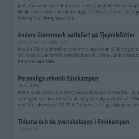
Joel Johansson svarade för den mest glädjande svenska löpa
Finnkampen avslutades inför drygt 30 000 åskådare i ett reg
Helsingfors Olympiastadion.
Anders Glennmark sattefart på Tjejmilsfötter
29 aug 1998
• Tjejmilen 1998
Mer än 7000 tjejmilslöpare värmde upp redan på lördagseft
när Anders Glennmark rockade loss på Gröna Lunds stora sc
fötterna vara stilla.
Personliga rekordi Finnkampen
28 aug 1998
Marie Söderström-Lundberg visade lovande form inför Tjejm
söndagen när hon förbättrade sitt personliga rekord på 10
med tio sekunder till 33.25,6. Det resultatet gav Marie en and
Tiderna och de svenskalagen i Finnkampen
28 aug 1998