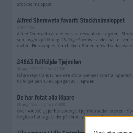
Stockholmsloppet.
Alfred Shemweta favoriti Stockholmsloppet
3 sep 1998
Alfred Shemweta är den mest intressanta deltagaren i Stoc
som avgörs på lördag. 28-årige Shemweta blev bäste svens
meter i Finnkampen förra helgen. För en månad sedan vann h
24863 fullföljde Tjejmilen
30 aug 1998
• Tjejmilen 1998
Några regnstänk kunde inte störa Sveriges största löparfest
fullföljde den 15:e upplagan av Tjejmilen.
De har fotat alla löpare
30 aug 1998
• Tjejmilen 1998
Över 400000 tjejer har sprungit Tjejmilen sedan starten 198
färgfoto har tagit bilder på i stort sett varenda en.
Alla vinnare i Lilla Tjejmilen
Vi och våra partners 