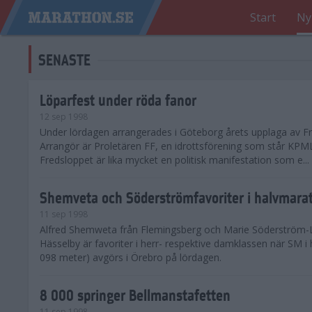
Start
Ny
SENASTE
Löparfest under röda fanor
12 sep 1998
Under lördagen arrangerades i Göteborg årets upplaga av Fr
Arrangör är Proletären FF, en idrottsförening som står KPML
Fredsloppet är lika mycket en politisk manifestation som e...
Shemveta och Söderströmfavoriter i halvmar
11 sep 1998
Alfred Shemweta från Flemingsberg och Marie Söderström-
Hässelby är favoriter i herr- respektive damklassen när SM i
098 meter) avgörs i Örebro på lördagen.
8 000 springer Bellmanstafetten
11 sep 1998