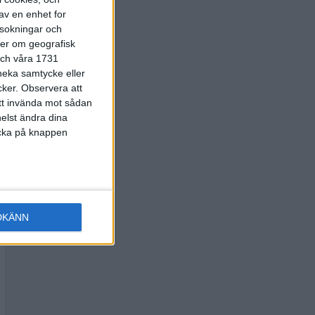
av en enhet for
rsokningar och
ter om geografisk
 och våra 1731
 neka samtycke eller
cker.
Observera att
att invända mot sådan
elst ändra dina
licka på knappen
DKÄNN