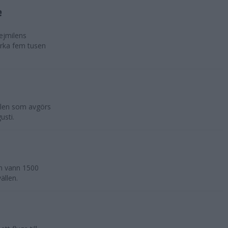
e
ejmilens
rka fem tusen
ilen som avgörs
usti.
an vann 1500
ällen.