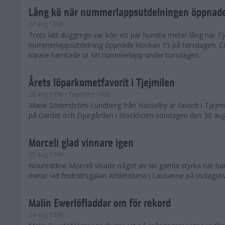
Lång kö när nummerlappsutdelningen öppnad
27 aug 1998
Trots lätt duggregn var kön ett par hundra meter lång när Tj
nummerlappsutdelning öppnade klockan 15 på torsdagen. Ci
löpare hämtade ut sin nummerlapp under torsdagen.
Årets löparkometfavorit i Tjejmilen
26 aug 1998
• Tjejmilen 1998
Marie Söderström-Lundberg från Hässelby är favorit i Tjejm
på Gärdet och Djurgården i Stockholm söndagen den 30 aug
Morceli glad vinnare igen
25 aug 1998
Noureddine Morceli visade något av sin gamla styrka när h
meter vid friidrottsgalan Athletissma i Lausanne på tisdagskv
Malin Ewerlöfladdar om för rekord
24 aug 1998