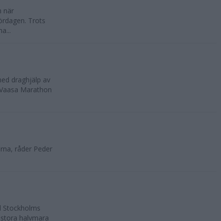
n när
ördagen. Trots
a...
med draghjälp av
, Vaasa Marathon
rna, råder Peder
ll Stockholms
 stora halvmara