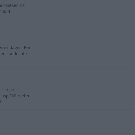
rinsatsen när
nblött
ermiddagen. För
en kunde inte
ilen på
&nbsp;000 meter
...