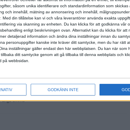
ifter, såsom unika identifierare och standardinformation som skickas 
g och innehåll, mätning av annonsering och innehåll, målgruppsunde
- Vem är det som
.
Med din tillåtelse kan vi och våra leverantörer använda exakta uppgif
gon tvekan från
entifiering via skanning av enheten. Du kan klicka för att godkänna vår
sbehandling enligt beskrivningen ovan. Alternativt kan du klicka för att
ll mer detaljerad information och ändra dina inställningar innan du samty
ina personuppgifter kanske inte kräver ditt samtycke, men du har rätt 
Dina inställningar gäller endast den här webbplatsen. Du kan när som h
sta Tjejmilen
 tillbaka ditt samtycke genom att gå tillbaka till denna webbplats och k
on Tjejmilen i
ned på webbsidan.
RNATIV
GODKÄNN INTE
GO
ckså en Trisslott
18-åriga Emma