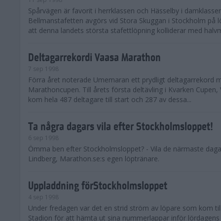
Spårvägen är favorit i herrklassen och Hässelby i damklasse
Bellmanstafetten avgörs vid Stora Skuggan i Stockholm på l
att denna landets största stafettlöpning kolliderar med halvm
Deltagarrekordi Vaasa Marathon
7 sep 1998
Förra året noterade Umemaran ett prydligt deltagarrekord 
Marathoncupen. Till årets första deltävling i Kvarken Cupen
kom hela 487 deltagare till start och 287 av dessa...
Ta några dagars vila efter Stockholmsloppet!
6 sep 1998
Ömma ben efter Stockholmsloppet? - Vila de närmaste daga
Lindberg, Marathon.se:s egen löptränare.
Uppladdning förStockholmsloppet
4 sep 1998
Under fredagen var det en strid ström av löpare som kom ti
Stadion för att hämta ut sina nummerlappar inför lördagens