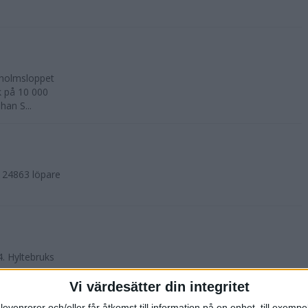
kholmsloppet
k på 10 000
an S...
. 24863 löpare
4. Hyltebruks
Vi värdesätter din integritet
levenrorer och/eller får åtkomst till information på en enhet, till exempe