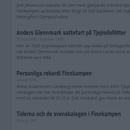
Joel Johansson svarade för den mest glädjande svenska löpa
Finnkampen avslutades inför drygt 30 000 åskådare i ett reg
Helsingfors Olympiastadion.
Anders Glennmark sattefart på Tjejmilsfötter
29 aug 1998
• Tjejmilen 1998
Mer än 7000 tjejmilslöpare värmde upp redan på lördagseft
när Anders Glennmark rockade loss på Gröna Lunds stora sc
fötterna vara stilla.
Personliga rekordi Finnkampen
28 aug 1998
Marie Söderström-Lundberg visade lovande form inför Tjejm
söndagen när hon förbättrade sitt personliga rekord på 10
med tio sekunder till 33.25,6. Det resultatet gav Marie en and
Tiderna och de svenskalagen i Finnkampen
28 aug 1998