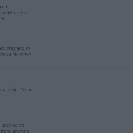
n när
ördagen. Trots
a...
med draghjälp av
, Vaasa Marathon
rna, råder Peder
ll Stockholms
 stora halvmara