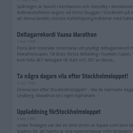
Spårvägen är favorit i herrklassen och Hässelby i damklasse
Bellmanstafetten avgörs vid Stora Skuggan i Stockholm på l
att denna landets största stafettlöpning kolliderar med halvm
Deltagarrekordi Vaasa Marathon
7 sep 1998
Förra året noterade Umemaran ett prydligt deltagarrekord 
Marathoncupen. Till årets första deltävling i Kvarken Cupen
kom hela 487 deltagare till start och 287 av dessa...
Ta några dagars vila efter Stockholmsloppet!
6 sep 1998
Ömma ben efter Stockholmsloppet? - Vila de närmaste daga
Lindberg, Marathon.se:s egen löptränare.
Uppladdning förStockholmsloppet
4 sep 1998
Under fredagen var det en strid ström av löpare som kom ti
Stadion för att hämta ut sina nummerlappar inför lördagens