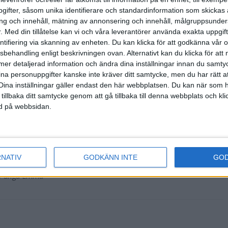
ifter, såsom unika identifierare och standardinformation som skickas 
g och innehåll, mätning av annonsering och innehåll, målgruppsunde
- Vem är det som
.
Med din tillåtelse kan vi och våra leverantörer använda exakta uppgif
gon tvekan från
entifiering via skanning av enheten. Du kan klicka för att godkänna vår
sbehandling enligt beskrivningen ovan. Alternativt kan du klicka för att
ll mer detaljerad information och ändra dina inställningar innan du samty
ina personuppgifter kanske inte kräver ditt samtycke, men du har rätt 
Dina inställningar gäller endast den här webbplatsen. Du kan när som h
sta Tjejmilen
 tillbaka ditt samtycke genom att gå tillbaka till denna webbplats och k
on Tjejmilen i
ned på webbsidan.
RNATIV
GODKÄNN INTE
GO
ckså en Trisslott
18-åriga Emma