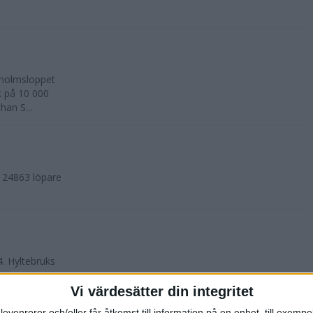
kholmsloppet
k på 10 000
an S...
. 24863 löpare
4. Hyltebruks
Vi värdesätter din integritet
levenrorer och/eller får åtkomst till information på en enhet, till exempe