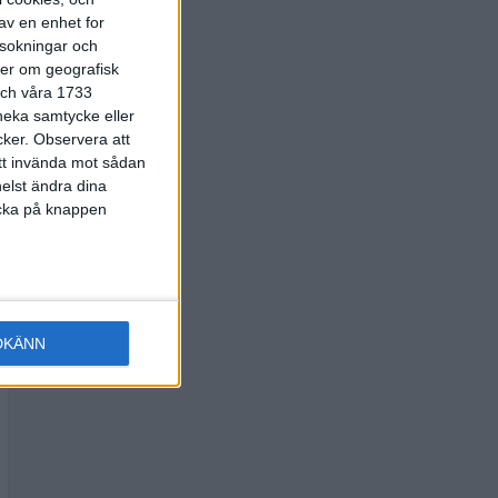
av en enhet for
rsokningar och
ter om geografisk
 och våra 1733
 neka samtycke eller
cker.
Observera att
att invända mot sådan
elst ändra dina
licka på knappen
DKÄNN