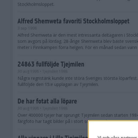
Stockholmsloppet.
Alfred Shemweta favoriti Stockholmsloppet
3 sep 1998
Alfred Shemweta är den mest intressanta deltagaren i Stoc
som avgörs på lördag. 28-årige Shemweta blev bäste svens
meter i Finnkampen förra helgen. För en månad sedan vann h
24863 fullföljde Tjejmilen
30 aug 1998
• Tjejmilen 1998
Några regnstänk kunde inte störa Sveriges största löparfest
fullföljde den 15:e upplagan av Tjejmilen.
De har fotat alla löpare
30 aug 1998
• Tjejmilen 1998
Över 400000 tjejer har sprungit Tjejmilen sedan starten 198
färgfoto har tagit bilder på i stort sett varenda en.
Alla vinnare i Lilla Tjejmilen
Vi och våra partners 