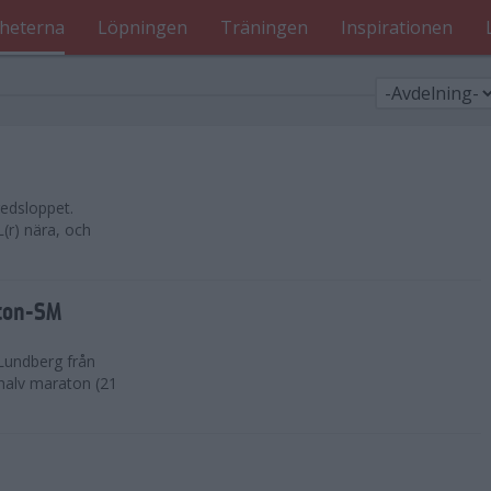
heterna
Löpningen
Träningen
Inspirationen
edsloppet.
(r) nära, och
aton-SM
Lundberg från
 halv maraton (21