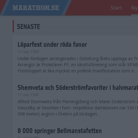
Start
Ny
SENASTE
Löparfest under röda fanor
12 sep 1998
Under lördagen arrangerades i Göteborg årets upplaga av Fr
Arrangör är Proletären FF, en idrottsförening som står KPML
Fredsloppet är lika mycket en politisk manifestation som e...
Shemveta och Söderströmfavoriter i halvmar
11 sep 1998
Alfred Shemweta från Flemingsberg och Marie Söderström-
Hässelby är favoriter i herr- respektive damklassen när SM i
098 meter) avgörs i Örebro på lördagen.
8 000 springer Bellmanstafetten
11 sep 1998