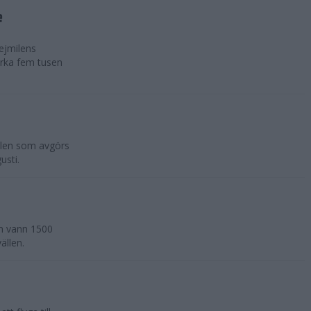
e
ejmilens
rka fem tusen
ilen som avgörs
usti.
an vann 1500
ällen.