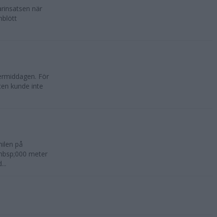
rinsatsen när
nblött
ermiddagen. För
en kunde inte
ilen på
&nbsp;000 meter
...