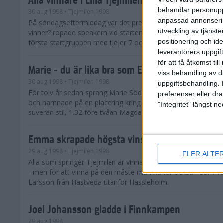
behandlar personuppg
30 aug 1998
• Tjejmilen 1998
anpassad annonserin
På söndagseftermiddag var det premiär för Lilla Tjejmilen. 
utveckling av tjänster
vinner? ropade speakern vid starten. - Alla, kom det utan nå
positionering och id
första startgruppen med tjejer 7 och 8 år gaml...
leverantörers uppgift
för att få åtkomst ti
Marie - du är lika bra som Evy!
viss behandling av d
30 aug 1998
• Tjejmilen 1998
uppgiftsbehandling. 
För tolv år sedan sprang Marie Söderström Lundberg sitt för
preferenser eller dra
och hamnade på en placering kring 700. På söndagen vann h
"Integritet" längst 
suverän stil, 1.32 före tvåan Magdalena Thorsell.
Emma skrapade högsta vinsten
29 aug 1998
• Tjejmilen 1998
FLER ALTE
Alla som springer Tjejmilen är vinnare heter det ju. Alla får o
- men för att vinna på den måste man ha tur också - som 
Larsson från Hästveda utanför Hässleholm.
Joel Johansson gladde i Finnkampen
29 aug 1998