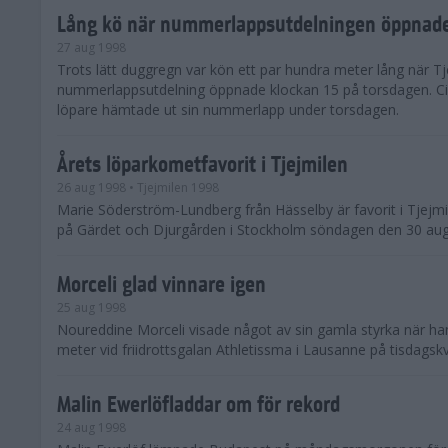
Lång kö när nummerlappsutdelningen öppnad
27 aug 1998
Trots lätt duggregn var kön ett par hundra meter lång när Tj
nummerlappsutdelning öppnade klockan 15 på torsdagen. Ci
löpare hämtade ut sin nummerlapp under torsdagen.
Årets löparkometfavorit i Tjejmilen
26 aug 1998
• Tjejmilen 1998
Marie Söderström-Lundberg från Hässelby är favorit i Tjejm
på Gärdet och Djurgården i Stockholm söndagen den 30 aug
Morceli glad vinnare igen
25 aug 1998
Noureddine Morceli visade något av sin gamla styrka när h
meter vid friidrottsgalan Athletissma i Lausanne på tisdagskv
Malin Ewerlöfladdar om för rekord
24 aug 1998