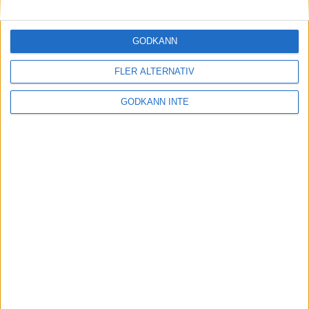
Tiderna och de svenskalagen i
Finnkampen
GODKÄNN
28 aug 1998
FLER ALTERNATIV
Lång kö när
nummerlappsutdelningen öppnade
GODKÄNN INTE
27 aug 1998
Årets löparkometfavorit i Tjejmilen
26 aug 1998
• Tjejmilen 1998
Morceli glad vinnare igen
25 aug 1998
Malin Ewerlöfladdar om för rekord
24 aug 1998
nästa ›