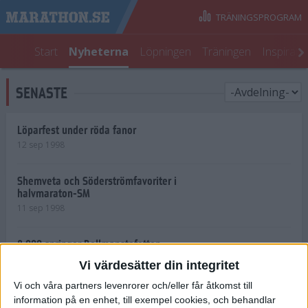
TRÄNINGSPROGRAM
Start
Nyheterna
Löpningen
Träningen
Inspirati
SENASTE
Löparfest under röda fanor
12 sep 1998
Shemveta och Söderströmfavoriter i
halvmaraton-SM
11 sep 1998
8 000 springer Bellmanstafetten
11 sep 1998
Vi värdesätter din integritet
Vi och våra partners levenrorer och/eller får åtkomst till
Deltagarrekordi Vaasa Marathon
information på en enhet, till exempel cookies, och behandlar