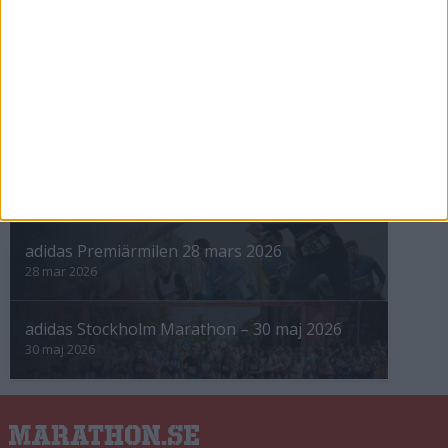
INTRESSANTA LOPP
Höstrusket • 8 november
8 nov 2025
Winter Run Stockholm • 31 januari 2026
31 jan 2026
adidas Premiärmilen 28 mars 2026
28 mar 2026
adidas Stockholm Marathon – 30 maj 2026
30 maj 2026