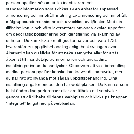
7 sep 1998
personuppgifter, såsom unika identifierare och
standardinformation som skickas av en enhet for anpassad
annonsering och innehåll, mätning av annonsering och innehåll,
Ta några dagars vila efter
Stockholmsloppet!
målgruppsundersokningar och utveckling av tjänster.
Med din
tillåtelse kan vi och våra leverantörer använda exakta uppgifter
6 sep 1998
om geografisk positionering och identifiering via skanning av
enheten. Du kan klicka för att godkänna vår och våra 1731
Uppladdning förStockholmsloppet
leverantörers uppgiftsbehandling enligt beskrivningen ovan.
4 sep 1998
Alternativt kan du klicka för att neka samtycke eller för att få
åtkomst till mer detaljerad information och ändra dina
Alfred Shemweta favoriti
inställningar innan du samtycker.
Observera att viss behandling
Stockholmsloppet
av dina personuppgifter kanske inte kräver ditt samtycke, men
3 sep 1998
du har rätt att invända mot sådan uppgiftsbehandling. Dina
inställningar gäller endast den här webbplatsen. Du kan när som
helst ändra dina preferenser eller dra tillbaka ditt samtycke
24863 fullföljde Tjejmilen
genom att gå tillbaka till denna webbplats och klicka på knappen
30 aug 1998
• Tjejmilen 1998
"Integritet" längst ned på webbsidan.
De har fotat alla löpare
30 aug 1998
• Tjejmilen 1998