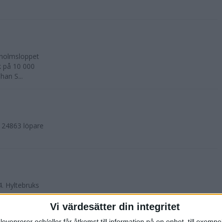
kholmsloppet
k på 10 000
an S...
. 24863 löpare
4. Hyltebruks
Vi värdesätter din integritet
levenrorer och/eller får åtkomst till information på en enhet, till exempe