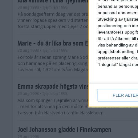
behandlar personuppg
30 aug 1998
• Tjejmilen 1998
anpassad annonserin
På söndagseftermiddag var det premiär för Lilla Tjejmilen. 
utveckling av tjänster
vinner? ropade speakern vid starten. - Alla, kom det utan nå
positionering och id
första startgruppen med tjejer 7 och 8 år gaml...
leverantörers uppgift
för att få åtkomst ti
Marie - du är lika bra som Evy!
viss behandling av d
30 aug 1998
• Tjejmilen 1998
uppgiftsbehandling. 
För tolv år sedan sprang Marie Söderström Lundberg sitt för
preferenser eller dra
och hamnade på en placering kring 700. På söndagen vann h
"Integritet" längst 
suverän stil, 1.32 före tvåan Magdalena Thorsell.
Emma skrapade högsta vinsten
29 aug 1998
• Tjejmilen 1998
FLER ALTE
Alla som springer Tjejmilen är vinnare heter det ju. Alla får o
- men för att vinna på den måste man ha tur också - som 
Larsson från Hästveda utanför Hässleholm.
Joel Johansson gladde i Finnkampen
29 aug 1998