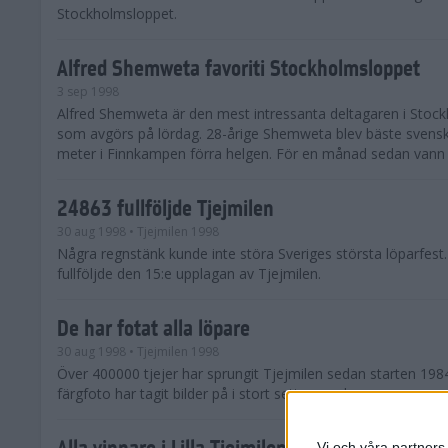
Stockholmsloppet.
Alfred Shemweta favoriti Stockholmsloppet
3 sep 1998
Alfred Shemweta är den mest intressanta deltagaren i Stoc
som avgörs på lördag. 28-årige Shemweta blev bäste svens
meter i Finnkampen förra helgen. För en månad sedan vann h
24863 fullföljde Tjejmilen
30 aug 1998
• Tjejmilen 1998
Några regnstänk kunde inte störa Sveriges största löparfest
fullföljde den 15:e upplagan av Tjejmilen.
De har fotat alla löpare
30 aug 1998
• Tjejmilen 1998
Över 400000 tjejer har sprungit Tjejmilen sedan starten 198
färgfoto har tagit bilder på i stort sett varenda en.
Alla vinnare i Lilla Tjejmilen
Vi och våra partners 