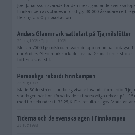
Joel Johansson svarade för den mest glädjande svenska löpa
Finnkampen avslutades inför drygt 30 000 åskådare i ett reg
Helsingfors Olympiastadion.
Anders Glennmark sattefart på Tjejmilsfötter
29 aug 1998
• Tjejmilen 1998
Mer än 7000 tjejmilslöpare värmde upp redan på lördagseft
när Anders Glennmark rockade loss på Gröna Lunds stora sc
fötterna vara stilla.
Personliga rekordi Finnkampen
28 aug 1998
Marie Söderström-Lundberg visade lovande form inför Tjejm
söndagen när hon förbättrade sitt personliga rekord på 10
med tio sekunder till 33.25,6. Det resultatet gav Marie en and
Tiderna och de svenskalagen i Finnkampen
28 aug 1998