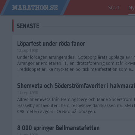
Start
Ny
SENASTE
Löparfest under röda fanor
12 sep 1998
Under lördagen arrangerades i Göteborg årets upplaga av Fr
Arrangör är Proletären FF, en idrottsförening som står KPML
Fredsloppet är lika mycket en politisk manifestation som e...
Shemveta och Söderströmfavoriter i halvmar
11 sep 1998
Alfred Shemweta från Flemingsberg och Marie Söderström-
Hässelby är favoriter i herr- respektive damklassen när SM i
098 meter) avgörs i Örebro på lördagen.
8 000 springer Bellmanstafetten
11 sep 1998