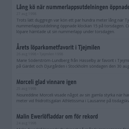
Lång kö när nummerlappsutdelningen öppnad
27 aug 1998
Trots lätt duggregn var kön ett par hundra meter lång när Tj
nummerlappsutdelning öppnade klockan 15 på torsdagen. Ci
löpare hämtade ut sin nummerlapp under torsdagen.
Årets löparkometfavorit i Tjejmilen
26 aug 1998
• Tjejmilen 1998
Marie Söderström-Lundberg från Hässelby är favorit i Tjejm
på Gärdet och Djurgården i Stockholm söndagen den 30 aug
Morceli glad vinnare igen
25 aug 1998
Noureddine Morceli visade något av sin gamla styrka när h
meter vid friidrottsgalan Athletissma i Lausanne på tisdagskv
Malin Ewerlöfladdar om för rekord
24 aug 1998