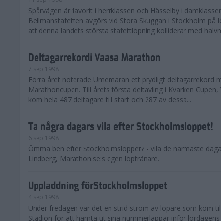
Spårvägen är favorit i herrklassen och Hässelby i damklasse
Bellmanstafetten avgörs vid Stora Skuggan i Stockholm på l
att denna landets största stafettlöpning kolliderar med halvm
Deltagarrekordi Vaasa Marathon
7 sep 1998
Förra året noterade Umemaran ett prydligt deltagarrekord 
Marathoncupen. Till årets första deltävling i Kvarken Cupen
kom hela 487 deltagare till start och 287 av dessa...
Ta några dagars vila efter Stockholmsloppet!
6 sep 1998
Ömma ben efter Stockholmsloppet? - Vila de närmaste daga
Lindberg, Marathon.se:s egen löptränare.
Uppladdning förStockholmsloppet
4 sep 1998
Under fredagen var det en strid ström av löpare som kom ti
Stadion för att hämta ut sina nummerlappar inför lördagens