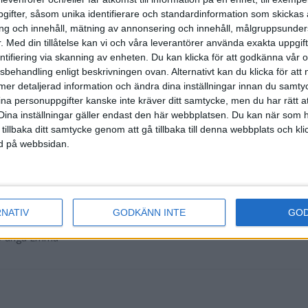
ifter, såsom unika identifierare och standardinformation som skickas 
g och innehåll, mätning av annonsering och innehåll, målgruppsunde
- Vem är det som
.
Med din tillåtelse kan vi och våra leverantörer använda exakta uppgif
gon tvekan från
entifiering via skanning av enheten. Du kan klicka för att godkänna vår
sbehandling enligt beskrivningen ovan. Alternativt kan du klicka för att
ll mer detaljerad information och ändra dina inställningar innan du samty
ina personuppgifter kanske inte kräver ditt samtycke, men du har rätt 
Dina inställningar gäller endast den här webbplatsen. Du kan när som h
sta Tjejmilen
 tillbaka ditt samtycke genom att gå tillbaka till denna webbplats och k
on Tjejmilen i
ned på webbsidan.
RNATIV
GODKÄNN INTE
GO
ckså en Trisslott
18-åriga Emma