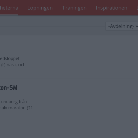
heterna
Löpningen
Träningen
Inspirationen
edsloppet.
(r) nära, och
aton-SM
Lundberg från
 halv maraton (21