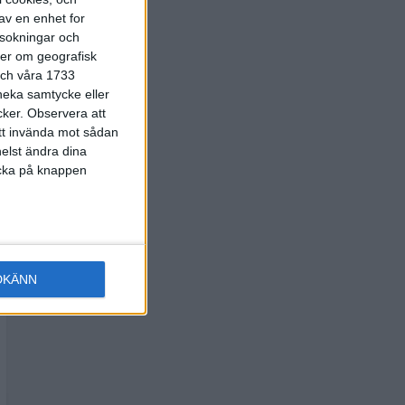
av en enhet for
rsokningar och
ter om geografisk
 och våra 1733
 neka samtycke eller
cker.
Observera att
att invända mot sådan
elst ändra dina
licka på knappen
DKÄNN