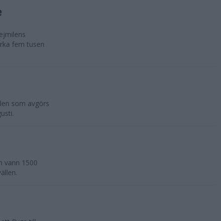
e
ejmilens
rka fem tusen
ilen som avgörs
usti.
an vann 1500
ällen.