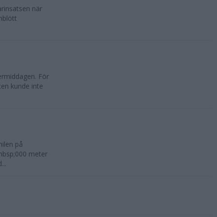
rinsatsen när
nblött
ermiddagen. För
en kunde inte
ilen på
&nbsp;000 meter
...