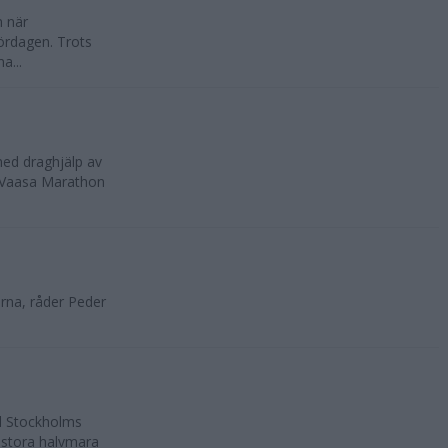
n när
ördagen. Trots
a...
med draghjälp av
, Vaasa Marathon
rna, råder Peder
ll Stockholms
 stora halvmara