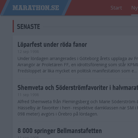
Start
Ny
SENASTE
Löparfest under röda fanor
12 sep 1998
Under lördagen arrangerades i Göteborg årets upplaga av Fr
Arrangör är Proletären FF, en idrottsförening som står KPML
Fredsloppet är lika mycket en politisk manifestation som e...
Shemveta och Söderströmfavoriter i halvmar
11 sep 1998
Alfred Shemweta från Flemingsberg och Marie Söderström-
Hässelby är favoriter i herr- respektive damklassen när SM i
098 meter) avgörs i Örebro på lördagen.
8 000 springer Bellmanstafetten
11 sep 1998