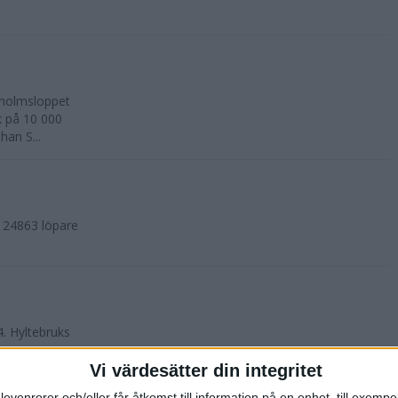
kholmsloppet
k på 10 000
an S...
. 24863 löpare
4. Hyltebruks
Vi värdesätter din integritet
levenrorer och/eller får åtkomst till information på en enhet, till exempe