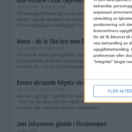
behandlar personuppg
30 aug 1998
• Tjejmilen 1998
anpassad annonserin
På söndagseftermiddag var det premiär för Lilla Tjejmilen. 
utveckling av tjänster
vinner? ropade speakern vid starten. - Alla, kom det utan nå
positionering och id
första startgruppen med tjejer 7 och 8 år gaml...
leverantörers uppgift
för att få åtkomst ti
Marie - du är lika bra som Evy!
viss behandling av d
30 aug 1998
• Tjejmilen 1998
uppgiftsbehandling. 
För tolv år sedan sprang Marie Söderström Lundberg sitt för
preferenser eller dra
och hamnade på en placering kring 700. På söndagen vann h
"Integritet" längst 
suverän stil, 1.32 före tvåan Magdalena Thorsell.
Emma skrapade högsta vinsten
29 aug 1998
• Tjejmilen 1998
FLER ALTE
Alla som springer Tjejmilen är vinnare heter det ju. Alla får o
- men för att vinna på den måste man ha tur också - som 
Larsson från Hästveda utanför Hässleholm.
Joel Johansson gladde i Finnkampen
29 aug 1998