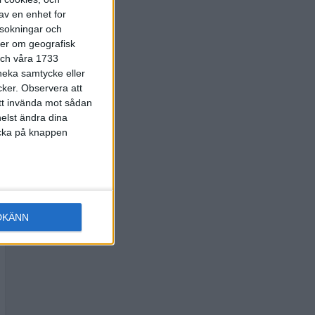
av en enhet for
rsokningar och
ter om geografisk
 och våra 1733
 neka samtycke eller
cker.
Observera att
att invända mot sådan
elst ändra dina
licka på knappen
DKÄNN