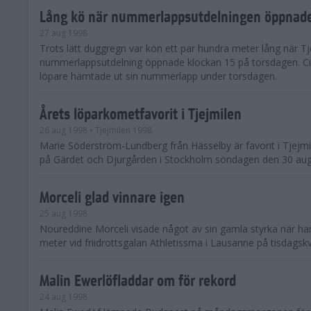
Lång kö när nummerlappsutdelningen öppnad
27 aug 1998
Trots lätt duggregn var kön ett par hundra meter lång när Tj
nummerlappsutdelning öppnade klockan 15 på torsdagen. Ci
löpare hämtade ut sin nummerlapp under torsdagen.
Årets löparkometfavorit i Tjejmilen
26 aug 1998
• Tjejmilen 1998
Marie Söderström-Lundberg från Hässelby är favorit i Tjejm
på Gärdet och Djurgården i Stockholm söndagen den 30 aug
Morceli glad vinnare igen
25 aug 1998
Noureddine Morceli visade något av sin gamla styrka när h
meter vid friidrottsgalan Athletissma i Lausanne på tisdagskv
Malin Ewerlöfladdar om för rekord
24 aug 1998