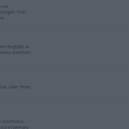
n när
ördagen. Trots
a...
med draghjälp av
, Vaasa Marathon
rna, råder Peder
ll Stockholms
 stora halvmara