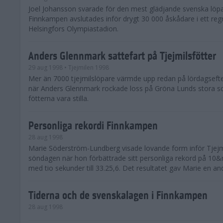
Joel Johansson svarade för den mest glädjande svenska löpa
Finnkampen avslutades inför drygt 30 000 åskådare i ett reg
Helsingfors Olympiastadion.
Anders Glennmark sattefart på Tjejmilsfötter
29 aug 1998
• Tjejmilen 1998
Mer än 7000 tjejmilslöpare värmde upp redan på lördagseft
när Anders Glennmark rockade loss på Gröna Lunds stora sc
fötterna vara stilla.
Personliga rekordi Finnkampen
28 aug 1998
Marie Söderström-Lundberg visade lovande form inför Tjejm
söndagen när hon förbättrade sitt personliga rekord på 10
med tio sekunder till 33.25,6. Det resultatet gav Marie en and
Tiderna och de svenskalagen i Finnkampen
28 aug 1998