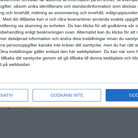
ifter, såsom unika identifierare och standardinformation som skickas 
g och innehåll, mätning av annonsering och innehåll, målgruppsunde
- Vem är det som
.
Med din tillåtelse kan vi och våra leverantörer använda exakta uppgif
gon tvekan från
entifiering via skanning av enheten. Du kan klicka för att godkänna vår
sbehandling enligt beskrivningen ovan. Alternativt kan du klicka för att
ll mer detaljerad information och ändra dina inställningar innan du samty
ina personuppgifter kanske inte kräver ditt samtycke, men du har rätt 
Dina inställningar gäller endast den här webbplatsen. Du kan när som h
sta Tjejmilen
 tillbaka ditt samtycke genom att gå tillbaka till denna webbplats och k
on Tjejmilen i
ned på webbsidan.
RNATIV
GODKÄNN INTE
GO
ckså en Trisslott
18-åriga Emma