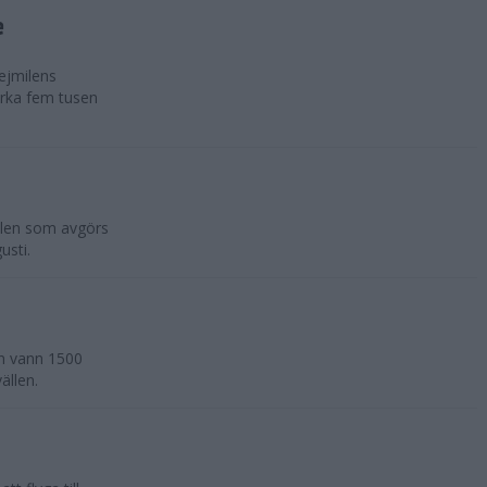
e
ejmilens
rka fem tusen
ilen som avgörs
usti.
an vann 1500
ällen.