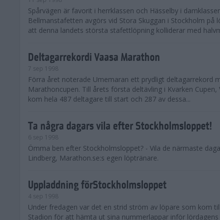
Spårvägen är favorit i herrklassen och Hässelby i damklasse
Bellmanstafetten avgörs vid Stora Skuggan i Stockholm på l
att denna landets största stafettlöpning kolliderar med halvm
Deltagarrekordi Vaasa Marathon
7 sep 1998
Förra året noterade Umemaran ett prydligt deltagarrekord 
Marathoncupen. Till årets första deltävling i Kvarken Cupen
kom hela 487 deltagare till start och 287 av dessa...
Ta några dagars vila efter Stockholmsloppet!
6 sep 1998
Ömma ben efter Stockholmsloppet? - Vila de närmaste daga
Lindberg, Marathon.se:s egen löptränare.
Uppladdning förStockholmsloppet
4 sep 1998
Under fredagen var det en strid ström av löpare som kom ti
Stadion för att hämta ut sina nummerlappar inför lördagens