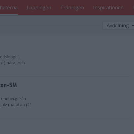
heterna
Löpningen
Träningen
Inspirationen
edsloppet.
(r) nära, och
aton-SM
Lundberg från
 halv maraton (21