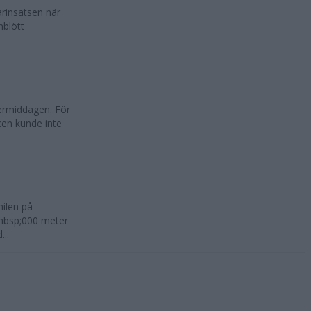
rinsatsen när
nblött
ermiddagen. För
en kunde inte
ilen på
&nbsp;000 meter
...