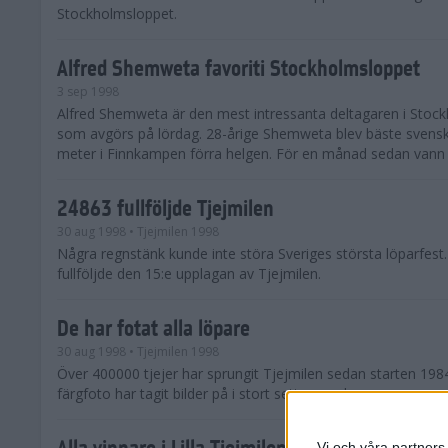
Stockholmsloppet.
Alfred Shemweta favoriti Stockholmsloppet
3 sep 1998
Alfred Shemweta är den mest intressanta deltagaren i Stoc
som avgörs på lördag. 28-årige Shemweta blev bäste svens
meter i Finnkampen förra helgen. För en månad sedan vann h
24863 fullföljde Tjejmilen
30 aug 1998
• Tjejmilen 1998
Några regnstänk kunde inte störa Sveriges största löparfest
fullföljde den 15:e upplagan av Tjejmilen.
De har fotat alla löpare
30 aug 1998
• Tjejmilen 1998
Över 400000 tjejer har sprungit Tjejmilen sedan starten 198
färgfoto har tagit bilder på i stort sett varenda en.
Alla vinnare i Lilla Tjejmilen
Vi och våra partners 