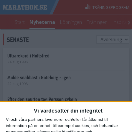
TRÄNINGSPROGRAM
Start
Nyheterna
Löpningen
Träningen
Inspirati
SENASTE
Ultrarekord i Hultsfred
24 aug 1998
Midde snabbast i Göteborg - igen
22 aug 1998
Efter den spurten tog Persson cykeln
22 aug 1998
Vi värdesätter din integritet
Vi och våra partners levenrorer och/eller får åtkomst till
Shemweta vässar för
information på en enhet, till exempel cookies, och behandlar
Stockholmsloppet
personuppgifter, såsom unika identifierare och