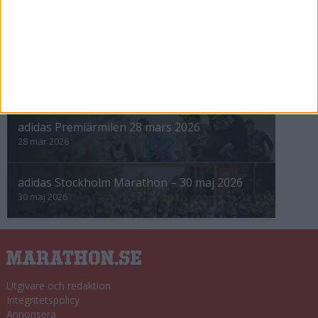
Höstrusket • 8 november
8 nov 2025
Winter Run Stockholm • 31 januari 2026
31 jan 2026
adidas Premiärmilen 28 mars 2026
28 mar 2026
adidas Stockholm Marathon – 30 maj 2026
30 maj 2026
Utgivare och redaktion
Integritetspolicy
Annonsera