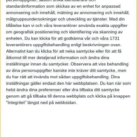
22 aug 1998
standardinformation som skickas av en enhet for anpassad
annonsering och innehåll, mätning av annonsering och innehåll,
30 574 anmälda till 15:e Tjejmilen
målgruppsundersokningar och utveckling av tjänster.
Med din
20 aug 1998
tillåtelse kan vi och våra leverantörer använda exakta uppgifter
om geografisk positionering och identifiering via skanning av
enheten. Du kan klicka för att godkänna vår och våra 1731
En segrare blev två i Höga Kusten
leverantörers uppgiftsbehandling enligt beskrivningen ovan.
19 aug 1998
Alternativt kan du klicka för att neka samtycke eller för att få
åtkomst till mer detaljerad information och ändra dina
Östbye tog SM-titel igen
inställningar innan du samtycker.
Observera att viss behandling
16 aug 1998
av dina personuppgifter kanske inte kräver ditt samtycke, men
du har rätt att invända mot sådan uppgiftsbehandling. Dina
inställningar gäller endast den här webbplatsen. Du kan när som
2000 regnblöta löpare i Göteborg
helst ändra dina preferenser eller dra tillbaka ditt samtycke
16 aug 1998
genom att gå tillbaka till denna webbplats och klicka på knappen
"Integritet" längst ned på webbsidan.
Söderström snabbast i Oxelöloppet
15 aug 1998
Distanserna klara i F.E.M.
13 aug 1998