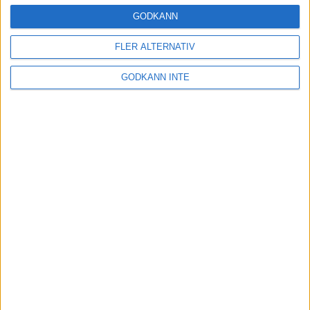
8 aug 1998
GODKÄNN
Förbundskapten sökes
FLER ALTERNATIV
7 aug 1998
GODKÄNN INTE
Akraka klar för EM i Budapest
5 aug 1998
Nytt svenskt rekord av Ewerlöf
3 aug 1998
13.31 - Claesson klar för EM!
3 aug 1998
nästa ›
INTRESSANTA LOPP