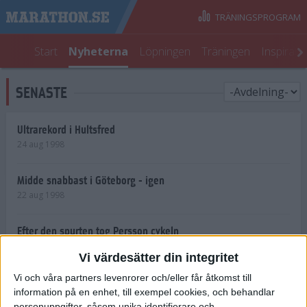
TRÄNINGSPROGRAM
Start
Nyheterna
Löpningen
Träningen
Inspirati
SENASTE
Ultrarekord i Hultsfred
24 aug 1998
Midde snabbast i Göteborg - igen
22 aug 1998
Efter den spurten tog Persson cykeln
22 aug 1998
Vi värdesätter din integritet
Vi och våra partners levenrorer och/eller får åtkomst till
Shemweta vässar för
information på en enhet, till exempel cookies, och behandlar
Stockholmsloppet
personuppgifter, såsom unika identifierare och