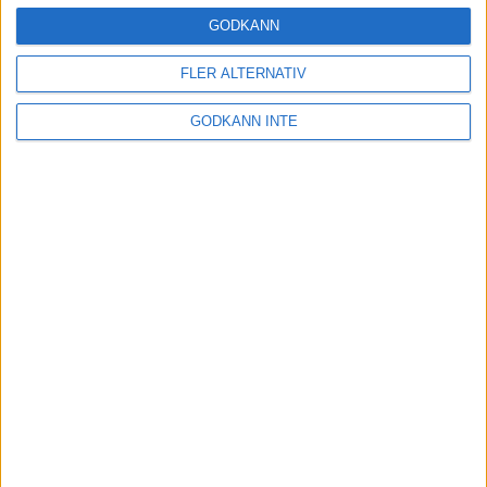
8 aug 1998
GODKÄNN
Förbundskapten sökes
FLER ALTERNATIV
7 aug 1998
GODKÄNN INTE
Akraka klar för EM i Budapest
5 aug 1998
Nytt svenskt rekord av Ewerlöf
3 aug 1998
13.31 - Claesson klar för EM!
3 aug 1998
nästa ›
INTRESSANTA LOPP