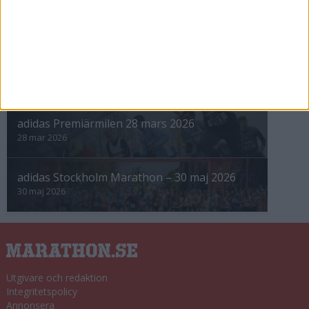
Höstrusket • 8 november
8 nov 2025
Winter Run Stockholm • 31 januari 2026
31 jan 2026
adidas Premiärmilen 28 mars 2026
28 mar 2026
adidas Stockholm Marathon – 30 maj 2026
30 maj 2026
Utgivare och redaktion
Integritetspolicy
Annonsera