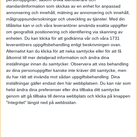
22 aug 1998
standardinformation som skickas av en enhet for anpassad
annonsering och innehåll, mätning av annonsering och innehåll,
30 574 anmälda till 15:e Tjejmilen
målgruppsundersokningar och utveckling av tjänster.
Med din
20 aug 1998
tillåtelse kan vi och våra leverantörer använda exakta uppgifter
om geografisk positionering och identifiering via skanning av
enheten. Du kan klicka för att godkänna vår och våra 1731
En segrare blev två i Höga Kusten
leverantörers uppgiftsbehandling enligt beskrivningen ovan.
19 aug 1998
Alternativt kan du klicka för att neka samtycke eller för att få
åtkomst till mer detaljerad information och ändra dina
Östbye tog SM-titel igen
inställningar innan du samtycker.
Observera att viss behandling
16 aug 1998
av dina personuppgifter kanske inte kräver ditt samtycke, men
du har rätt att invända mot sådan uppgiftsbehandling. Dina
inställningar gäller endast den här webbplatsen. Du kan när som
2000 regnblöta löpare i Göteborg
helst ändra dina preferenser eller dra tillbaka ditt samtycke
16 aug 1998
genom att gå tillbaka till denna webbplats och klicka på knappen
"Integritet" längst ned på webbsidan.
Söderström snabbast i Oxelöloppet
15 aug 1998
Distanserna klara i F.E.M.
13 aug 1998