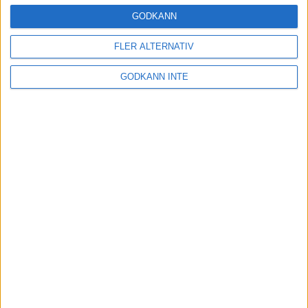
8 aug 1998
GODKÄNN
Förbundskapten sökes
FLER ALTERNATIV
7 aug 1998
GODKÄNN INTE
Akraka klar för EM i Budapest
5 aug 1998
Nytt svenskt rekord av Ewerlöf
3 aug 1998
13.31 - Claesson klar för EM!
3 aug 1998
nästa ›
INTRESSANTA LOPP