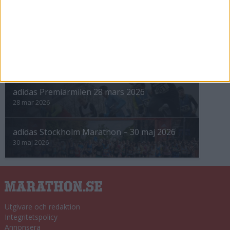
Höstrusket • 8 november
8 nov 2025
Winter Run Stockholm • 31 januari 2026
31 jan 2026
adidas Premiärmilen 28 mars 2026
28 mar 2026
adidas Stockholm Marathon – 30 maj 2026
30 maj 2026
Utgivare och redaktion
Integritetspolicy
Annonsera