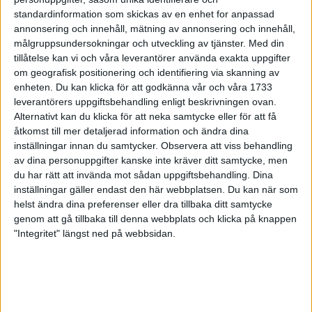
22 aug 1998
standardinformation som skickas av en enhet for anpassad
annonsering och innehåll, mätning av annonsering och innehåll,
30 574 anmälda till 15:e Tjejmilen
målgruppsundersokningar och utveckling av tjänster.
Med din
20 aug 1998
tillåtelse kan vi och våra leverantörer använda exakta uppgifter
om geografisk positionering och identifiering via skanning av
enheten. Du kan klicka för att godkänna vår och våra 1733
En segrare blev två i Höga Kusten
leverantörers uppgiftsbehandling enligt beskrivningen ovan.
19 aug 1998
Alternativt kan du klicka för att neka samtycke eller för att få
åtkomst till mer detaljerad information och ändra dina
Östbye tog SM-titel igen
inställningar innan du samtycker.
Observera att viss behandling
16 aug 1998
av dina personuppgifter kanske inte kräver ditt samtycke, men
du har rätt att invända mot sådan uppgiftsbehandling. Dina
inställningar gäller endast den här webbplatsen. Du kan när som
2000 regnblöta löpare i Göteborg
helst ändra dina preferenser eller dra tillbaka ditt samtycke
16 aug 1998
genom att gå tillbaka till denna webbplats och klicka på knappen
"Integritet" längst ned på webbsidan.
Söderström snabbast i Oxelöloppet
15 aug 1998
Distanserna klara i F.E.M.
13 aug 1998