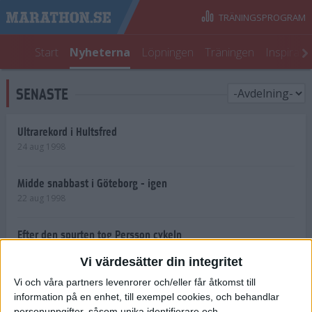
TRÄNINGSPROGRAM
Start
Nyheterna
Löpningen
Träningen
Inspirati
SENASTE
Ultrarekord i Hultsfred
24 aug 1998
Midde snabbast i Göteborg - igen
22 aug 1998
Efter den spurten tog Persson cykeln
22 aug 1998
Vi värdesätter din integritet
Vi och våra partners levenrorer och/eller får åtkomst till
Shemweta vässar för
information på en enhet, till exempel cookies, och behandlar
Stockholmsloppet
personuppgifter, såsom unika identifierare och