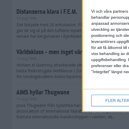
Distanserna klara i F.E.M.
Vi och våra partners 
behandlar personuppg
13 aug 1998
anpassad annonserin
Det började med 20 entusiaster. Påhejade av intiativtagaren
utveckling av tjänster
gav de sig ut på den tuffaste löpartävlingen som ordnats i Sv
positionering och id
senare har bergsmaran i Björkliden blivit stor...
leverantörers uppgift
för att få åtkomst ti
Världsklass - men inget världsrekord
viss behandling av d
12 aug 1998
uppgiftsbehandling. 
Hicham el Guerrouj attackerade sitt eget färska världsrekord
preferenser eller dra
bästa friidrottsgala Weltklasse i Zürich. Den elegante maro
"Integritet" längst 
för onsdagskvällens bästa löparinsats när han överl...
AIMS hyllar Thugwane
11 aug 1998
FLER ALTE
Josia Thugwane från Sydafrika har utsetts till årets långlöpa
(Assocaition of International Marathons) - en organisation 
främsta internationella maratonloppen i världen, dä...