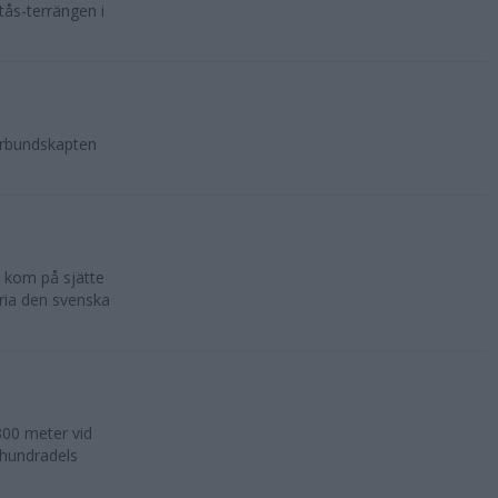
tås-terrängen i
örbundskapten
 kom på sjätte
ria den svenska
800 meter vid
n hundradels