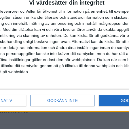
Vi värdesätter din integritet
levenrorer och/eller får åtkomst till information på en enhet, till exempe
ifter, såsom unika identifierare och standardinformation som skickas 
g och innehåll, mätning av annonsering och innehåll, målgruppsunde
 Erik Ahlström
.
Med din tillåtelse kan vi och våra leverantörer använda exakta uppgif
erige. Fyra år
entifiering via skanning av enheten. Du kan klicka för att godkänna vår
sbehandling enligt beskrivningen ovan. Alternativt kan du klicka för att
ll mer detaljerad information och ändra dina inställningar innan du samty
ina personuppgifter kanske inte kräver ditt samtycke, men du har rätt 
Dina inställningar gäller endast den här webbplatsen. Du kan när som h
 vid världens
 tillbaka ditt samtycke genom att gå tillbaka till denna webbplats och k
ckanen svarade
ned på webbsidan.
RNATIV
GODKÄNN INTE
GO
re av AIMS
bestående av de