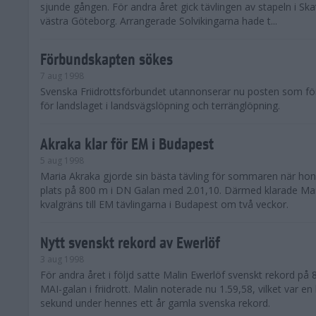
sjunde gången. För andra året gick tävlingen av stapeln i Ska
västra Göteborg. Arrangerade Solvikingarna hade t...
Förbundskapten sökes
7 aug 1998
Svenska Friidrottsförbundet utannonserar nu posten som f
för landslaget i landsvägslöpning och terränglöpning.
Akraka klar för EM i Budapest
5 aug 1998
Maria Akraka gjorde sin bästa tävling för sommaren när hon
plats på 800 m i DN Galan med 2.01,10. Därmed klarade Ma
kvalgräns till EM tävlingarna i Budapest om två veckor.
Nytt svenskt rekord av Ewerlöf
3 aug 1998
För andra året i följd satte Malin Ewerlöf svenskt rekord på 
MAI-galan i friidrott. Malin noterade nu 1.59,58, vilket var e
sekund under hennes ett år gamla svenska rekord.