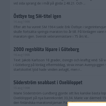
vid sida sprang de i mål på goda 2.48.21. Och ...
Östbye tog SM-titel igen
16 aug 1998
Efter att ha vunnit SM 1964 sade Erik Östbye i segerintervju
skulle fortsätta springa maraton tio år till. På lördagen vann
maraton igen. Svensk veteranmästare i 75 års kl...
2000 regnblöta löpare i Göteborg
16 aug 1998
Text: Jakob Karlsson 18 grader, ösregn och kraftig vind. Så 
i Göteborg på lördag eftermiddag, strax innan Avenyjoggen s
startskottet ljöd hade vinden avtagit, men r...
Söderström snabbast i Oxelöloppet
15 aug 1998
Marie Söderström-Lundberg gjorde sitt livs kanske bästa lo
Oxelöloppet på nya banrekordet 33,34. Marie var därmed 1
den finländska maratonstjärnan Päivi Tikkanens rekord...