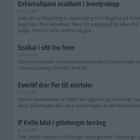
Enhörnalöpare snabbast i äventyrslopp
9 aug 1998
Kalla det en blandning av löpartävling och Fångarna på fortet
avgjordes Åbro Adventure Race. Ett parlopp på 80 kilometer
dagar, med ett antal äventyr inlagda.
Szalkai i sitt livs form
9 aug 1998
Svenske mästaren i maratonlöpning Anders Szalkai visade 
i sin sista tävling före EM i friidrott.
Ewerlöf drar fler till stortider
9 aug 1998
Svensk medeldistans är bättre än någonsin på damsidan. Gran
Växjö på lördagen blev rena uppvisningen av 800 meterstjej
IF Kville bäst i göteborgsk terräng
8 aug 1998
Text: Jakob Karlsson På lördagen arrangerades Göteborgs tj