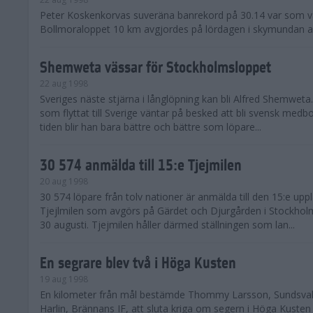
Peter Koskenkorvas suveräna banrekord på 30.14 var som v
Bollmoraloppet 10 km avgjordes på lördagen i skymundan 
Shemweta vässar för Stockholmsloppet
22 aug 1998
Sveriges näste stjärna i långlöpning kan bli Alfred Shemweta
som flyttat till Sverige väntar på besked att bli svensk med
tiden blir han bara bättre och bättre som löpare...
30 574 anmälda till 15:e Tjejmilen
20 aug 1998
30 574 löpare från tolv nationer är anmälda till den 15:e upp
Tjejlmilen som avgörs på Gärdet och Djurgården i Stockho
30 augusti. Tjejmilen håller därmed ställningen som lan...
En segrare blev två i Höga Kusten
19 aug 1998
En kilometer från mål bestämde Thommy Larsson, Sundsvall
Harlin, Brännans IF, att sluta kriga om segern i Höga Kusten