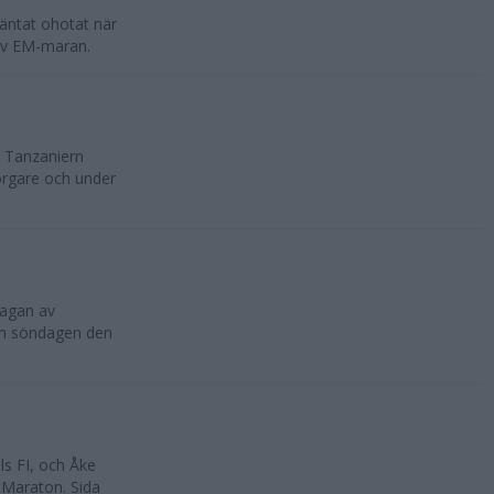
äntat ohotat när
av EM-maran.
. Tanzaniern
borgare och under
lagan av
lm söndagen den
s FI, och Åke
 Maraton. Sida