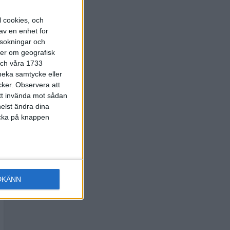
l cookies, och
av en enhet for
rsokningar och
ter om geografisk
 och våra 1733
 neka samtycke eller
cker.
Observera att
att invända mot sådan
elst ändra dina
licka på knappen
DKÄNN