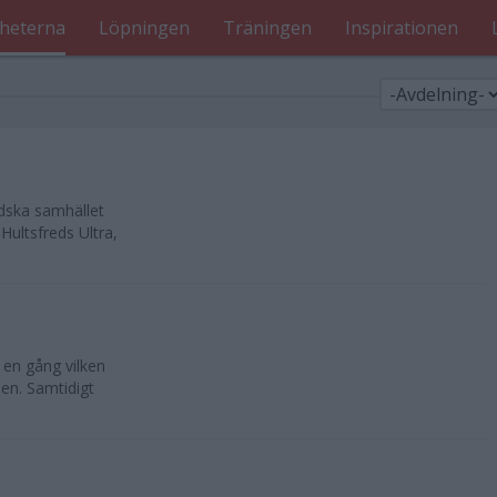
heterna
Löpningen
Träningen
Inspirationen
ndska samhället
Hultsfreds Ultra,
 en gång vilken
sen. Samtidigt