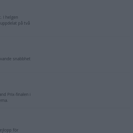
. I helgen
 uppdelat på två
lovande snabbhet
d Prix-finalen i
erna.
ejlopp för