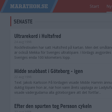
Start
Ny
SENASTE
Ultrarekord i Hultsfred
24 aug 1998
Rockfestivalen har satt Hultsfred på kartan. Men det smålä
är också Mekka för Sveriges ultralöpare. I lördags avgjordes 
Sveriges enda 100 kilometers lopp.
Midde snabbast i Göteborg - igen
22 aug 1998
Text: Jakob Karlsson På lördagen visade Midde Hamrin ännu
duktig löpare hon är, när hon vann årets upplaga av Ladyluf
visade vädergudarna alla göteborgare att det fortfar...
Efter den spurten tog Persson cykeln
22 aug 1998