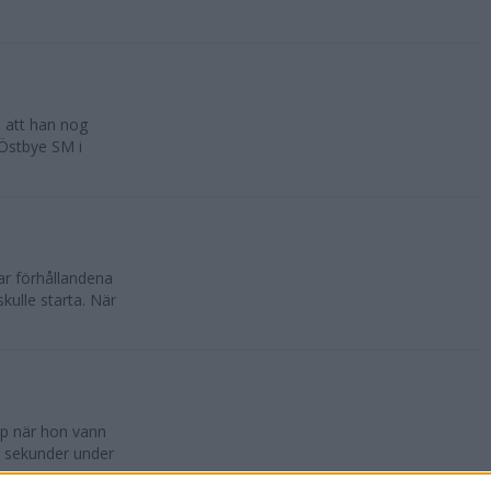
n att han nog
 Östbye SM i
var förhållandena
kulle starta. När
pp när hon vann
5 sekunder under