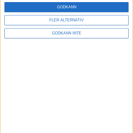
8 aug 1998
GODKÄNN
Förbundskapten sökes
FLER ALTERNATIV
7 aug 1998
GODKÄNN INTE
Akraka klar för EM i Budapest
5 aug 1998
Nytt svenskt rekord av Ewerlöf
3 aug 1998
13.31 - Claesson klar för EM!
3 aug 1998
nästa ›
INTRESSANTA LOPP