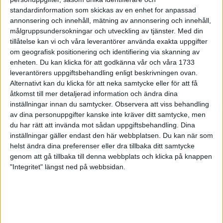
22 aug 1998
standardinformation som skickas av en enhet for anpassad
annonsering och innehåll, mätning av annonsering och innehåll,
30 574 anmälda till 15:e Tjejmilen
målgruppsundersokningar och utveckling av tjänster.
Med din
20 aug 1998
tillåtelse kan vi och våra leverantörer använda exakta uppgifter
om geografisk positionering och identifiering via skanning av
enheten. Du kan klicka för att godkänna vår och våra 1733
En segrare blev två i Höga Kusten
leverantörers uppgiftsbehandling enligt beskrivningen ovan.
19 aug 1998
Alternativt kan du klicka för att neka samtycke eller för att få
åtkomst till mer detaljerad information och ändra dina
Östbye tog SM-titel igen
inställningar innan du samtycker.
Observera att viss behandling
16 aug 1998
av dina personuppgifter kanske inte kräver ditt samtycke, men
du har rätt att invända mot sådan uppgiftsbehandling. Dina
inställningar gäller endast den här webbplatsen. Du kan när som
2000 regnblöta löpare i Göteborg
helst ändra dina preferenser eller dra tillbaka ditt samtycke
16 aug 1998
genom att gå tillbaka till denna webbplats och klicka på knappen
"Integritet" längst ned på webbsidan.
Söderström snabbast i Oxelöloppet
15 aug 1998
Distanserna klara i F.E.M.
13 aug 1998