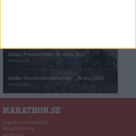
Höstrusket • 8 november
8 nov 2025
Winter Run Stockholm • 31 januari 2026
31 jan 2026
adidas Premiärmilen 28 mars 2026
28 mar 2026
adidas Stockholm Marathon – 30 maj 2026
30 maj 2026
Utgivare och redaktion
Integritetspolicy
Annonsera