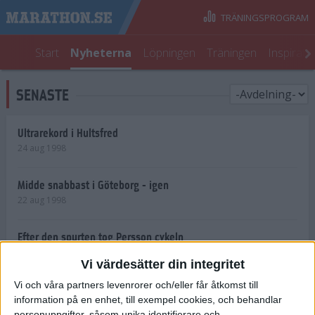
TRÄNINGSPROGRAM
Start
Nyheterna
Löpningen
Träningen
Inspirati
SENASTE
Ultrarekord i Hultsfred
24 aug 1998
Midde snabbast i Göteborg - igen
22 aug 1998
Efter den spurten tog Persson cykeln
22 aug 1998
Vi värdesätter din integritet
Vi och våra partners levenrorer och/eller får åtkomst till
Shemweta vässar för
information på en enhet, till exempel cookies, och behandlar
Stockholmsloppet
personuppgifter, såsom unika identifierare och