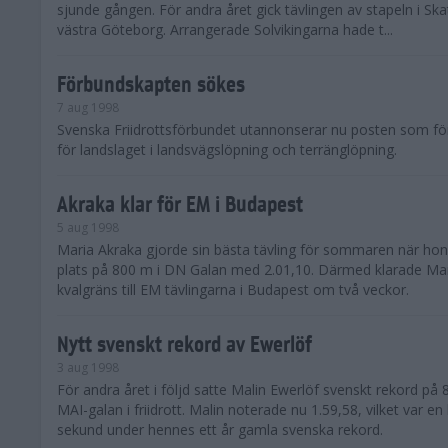
sjunde gången. För andra året gick tävlingen av stapeln i Ska
västra Göteborg. Arrangerade Solvikingarna hade t...
Förbundskapten sökes
7 aug 1998
Svenska Friidrottsförbundet utannonserar nu posten som f
för landslaget i landsvägslöpning och terränglöpning.
Akraka klar för EM i Budapest
5 aug 1998
Maria Akraka gjorde sin bästa tävling för sommaren när hon
plats på 800 m i DN Galan med 2.01,10. Därmed klarade Ma
kvalgräns till EM tävlingarna i Budapest om två veckor.
Nytt svenskt rekord av Ewerlöf
3 aug 1998
För andra året i följd satte Malin Ewerlöf svenskt rekord på 
MAI-galan i friidrott. Malin noterade nu 1.59,58, vilket var e
sekund under hennes ett år gamla svenska rekord.