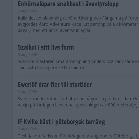
Enhörnalöpare snabbast i äventyrslopp
9 aug 1998
Kalla det en blandning av löpartävling och Fångarna på fortet
avgjordes Åbro Adventure Race. Ett parlopp på 80 kilometer
dagar, med ett antal äventyr inlagda.
Szalkai i sitt livs form
9 aug 1998
Svenske mästaren i maratonlöpning Anders Szalkai visade 
i sin sista tävling före EM i friidrott.
Ewerlöf drar fler till stortider
9 aug 1998
Svensk medeldistans är bättre än någonsin på damsidan. Gran
Växjö på lördagen blev rena uppvisningen av 800 meterstjej
IF Kville bäst i göteborgsk terräng
8 aug 1998
Text: Jakob Karlsson På lördagen arrangerades Göteborgs tj