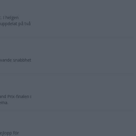
. I helgen
 uppdelat på två
lovande snabbhet
d Prix-finalen i
erna.
ejlopp för