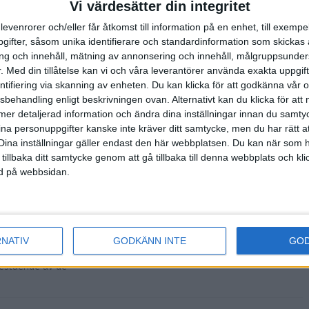
Vi värdesätter din integritet
levenrorer och/eller får åtkomst till information på en enhet, till exempe
ifter, såsom unika identifierare och standardinformation som skickas 
g och innehåll, mätning av annonsering och innehåll, målgruppsunde
 Erik Ahlström
.
Med din tillåtelse kan vi och våra leverantörer använda exakta uppgif
erige. Fyra år
entifiering via skanning av enheten. Du kan klicka för att godkänna vår
sbehandling enligt beskrivningen ovan. Alternativt kan du klicka för att
ll mer detaljerad information och ändra dina inställningar innan du samty
ina personuppgifter kanske inte kräver ditt samtycke, men du har rätt 
Dina inställningar gäller endast den här webbplatsen. Du kan när som h
 vid världens
 tillbaka ditt samtycke genom att gå tillbaka till denna webbplats och k
ckanen svarade
ned på webbsidan.
RNATIV
GODKÄNN INTE
GO
re av AIMS
bestående av de