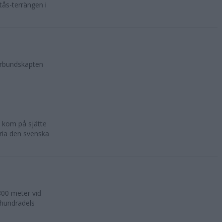
tås-terrängen i
örbundskapten
 kom på sjätte
ria den svenska
800 meter vid
n hundradels