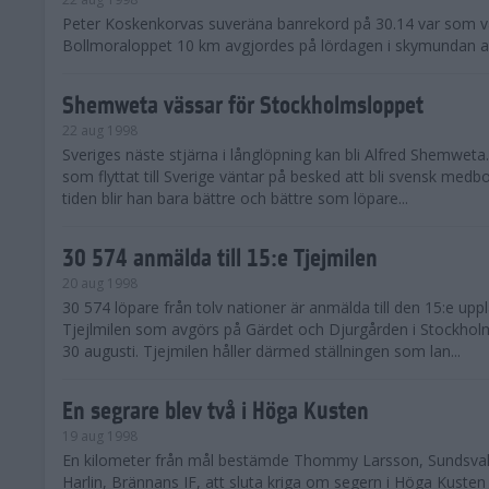
Peter Koskenkorvas suveräna banrekord på 30.14 var som v
Bollmoraloppet 10 km avgjordes på lördagen i skymundan 
Shemweta vässar för Stockholmsloppet
22 aug 1998
Sveriges näste stjärna i långlöpning kan bli Alfred Shemweta
som flyttat till Sverige väntar på besked att bli svensk med
tiden blir han bara bättre och bättre som löpare...
30 574 anmälda till 15:e Tjejmilen
20 aug 1998
30 574 löpare från tolv nationer är anmälda till den 15:e upp
Tjejlmilen som avgörs på Gärdet och Djurgården i Stockho
30 augusti. Tjejmilen håller därmed ställningen som lan...
En segrare blev två i Höga Kusten
19 aug 1998
En kilometer från mål bestämde Thommy Larsson, Sundsvall
Harlin, Brännans IF, att sluta kriga om segern i Höga Kusten