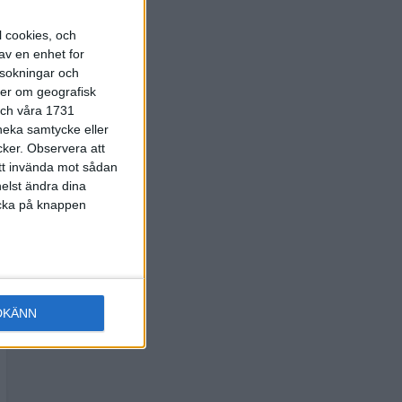
l cookies, och
av en enhet for
rsokningar och
ter om geografisk
 och våra 1731
 neka samtycke eller
cker.
Observera att
att invända mot sådan
elst ändra dina
licka på knappen
DKÄNN