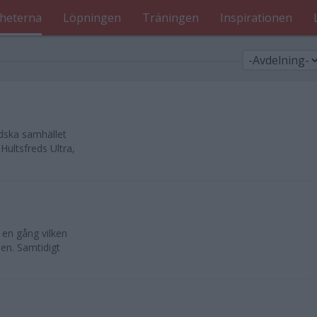
heterna
Löpningen
Träningen
Inspirationen
ndska samhället
Hultsfreds Ultra,
 en gång vilken
sen. Samtidigt