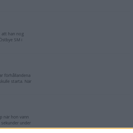
n att han nog
 Östbye SM i
var förhållandena
kulle starta. När
pp när hon vann
5 sekunder under