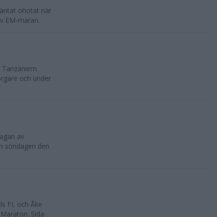
äntat ohotat när
av EM-maran.
. Tanzaniern
borgare och under
lagan av
lm söndagen den
s FI, och Åke
 Maraton. Sida