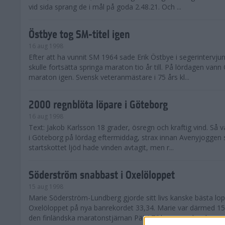
vid sida sprang de i mål på goda 2.48.21. Och ...
Östbye tog SM-titel igen
16 aug 1998
Efter att ha vunnit SM 1964 sade Erik Östbye i segerintervju
skulle fortsätta springa maraton tio år till. På lördagen vann
maraton igen. Svensk veteranmästare i 75 års kl...
2000 regnblöta löpare i Göteborg
16 aug 1998
Text: Jakob Karlsson 18 grader, ösregn och kraftig vind. Så 
i Göteborg på lördag eftermiddag, strax innan Avenyjoggen s
startskottet ljöd hade vinden avtagit, men r...
Söderström snabbast i Oxelöloppet
15 aug 1998
Marie Söderström-Lundberg gjorde sitt livs kanske bästa lo
Oxelöloppet på nya banrekordet 33,34. Marie var därmed 1
den finländska maratonstjärnan Päivi Tikkanens rekord...