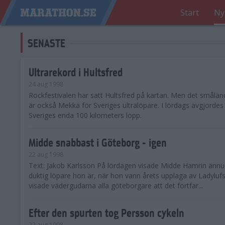
Start
Ny
SENASTE
Ultrarekord i Hultsfred
24 aug 1998
Rockfestivalen har satt Hultsfred på kartan. Men det smålä
är också Mekka för Sveriges ultralöpare. I lördags avgjordes 
Sveriges enda 100 kilometers lopp.
Midde snabbast i Göteborg - igen
22 aug 1998
Text: Jakob Karlsson På lördagen visade Midde Hamrin ännu
duktig löpare hon är, när hon vann årets upplaga av Ladyluf
visade vädergudarna alla göteborgare att det fortfar...
Efter den spurten tog Persson cykeln
22 aug 1998