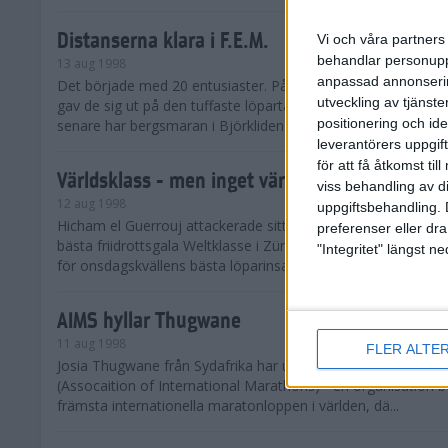
Distanserna klara i F.E.M.
Vi och våra partners 
behandlar personuppg
13 aug 1998
anpassad annonserin
Det började med 20 entusiaster. Påhejade av intiativtagaren
utveckling av tjänster
gav de sig ut på den tuffaste löpartävlingen som ordnats i Sv
positionering och id
senare har bergsmaran i Björkliden blivit stor...
leverantörers uppgift
för att få åtkomst ti
Världsklass - men inget världsrekord
viss behandling av d
12 aug 1998
uppgiftsbehandling. 
Hicham el Guerrouj attackerade sitt eget färska världsrekord
preferenser eller dra
bästa friidrottsgala Weltklasse i Zürich. Den elegante maro
"Integritet" längst 
för onsdagskvällens bästa löparinsats när han överl...
AIMS hyllar Thugwane
11 aug 1998
FLER ALTE
Josia Thugwane från Sydafrika har utsetts till årets långlöpa
(Assocaition of International Marathons) - en organisation 
främsta internationella maratonloppen i världen, dä...