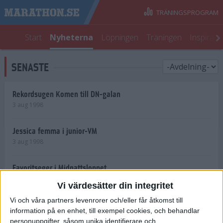
TRÄNINGSPROGRAM
Start
Nyheterna
Löpningen
Träningen
Inspirati
SENASTE
Rekordsugen Komen till DN-galan
3 aug 1998
Jessica femma i junior-VM
3 aug 1998
Favoritseger i Midnattsloppet
2 aug 1998
Vi värdesätter din integritet
Vi och våra partners levenrorer och/eller får åtkomst till
15 000 springer Midnattsloppet
information på en enhet, till exempel cookies, och behandlar
31 jul 1998
personuppgifter, såsom unika identifierare och