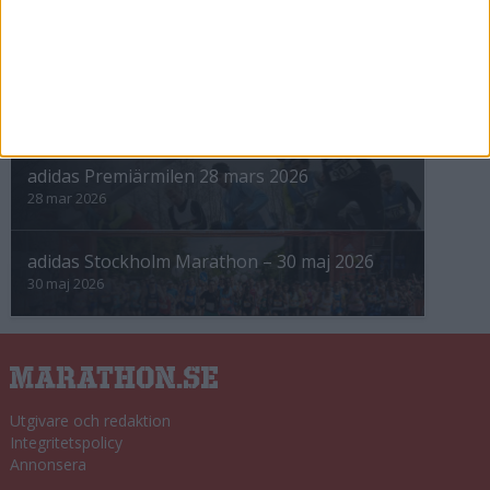
Höstrusket • 8 november
8 nov 2025
Winter Run Stockholm • 31 januari 2026
31 jan 2026
adidas Premiärmilen 28 mars 2026
28 mar 2026
adidas Stockholm Marathon – 30 maj 2026
30 maj 2026
Utgivare och redaktion
Integritetspolicy
Annonsera