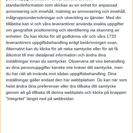
standardinformation som skickas av en enhet for anpassad
Flemingsbarg rikast men inte
annonsering och innehåll, mätning av annonsering och innehåll,
snabbast
målgruppsundersokningar och utveckling av tjänster.
Med din
27 jul 1998
tillåtelse kan vi och våra leverantörer använda exakta uppgifter
om geografisk positionering och identifiering via skanning av
enheten. Du kan klicka för att godkänna vår och våra 1733
Från Gargnäs till Tanzania
leverantörers uppgiftsbehandling enligt beskrivningen ovan.
24 jul 1998
Alternativt kan du klicka för att neka samtycke eller för att få
åtkomst till mer detaljerad information och ändra dina
140 lag i full fart nerför Vindelälven
inställningar innan du samtycker.
Observera att viss behandling
23 jul 1998
av dina personuppgifter kanske inte kräver ditt samtycke, men
du har rätt att invända mot sådan uppgiftsbehandling. Dina
inställningar gäller endast den här webbplatsen. Du kan när som
Bättre säkerhet i Sverige
helst ändra dina preferenser eller dra tillbaka ditt samtycke
20 jul 1998
genom att gå tillbaka till denna webbplats och klicka på knappen
"Integritet" längst ned på webbsidan.
Löpare dödsstörtade i Alperna
20 jul 1998
Det loppet ville Ulmestål vinna
20 jul 1998