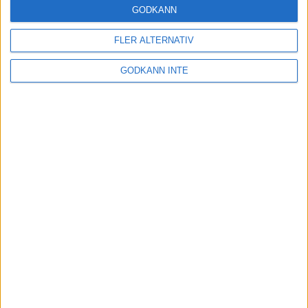
GODKÄNN
Lindblom tog semester på Muskö
FLER ALTERNATIV
13 jul 1998
GODKÄNN INTE
Stortider i Östergarn
4 jul 1998
Szalkai blir hare på Gotland
2 jul 1998
Vår Rusets minsta Gotlands största
1 jul 1998
nästa ›
INTRESSANTA LOPP