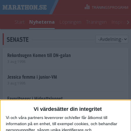
TRÄNINGSPROGRAM
Start
Nyheterna
Löpningen
Träningen
Inspirati
SENASTE
Rekordsugen Komen till DN-galan
3 aug 1998
Jessica femma i junior-VM
3 aug 1998
Favoritseger i Midnattsloppet
2 aug 1998
Vi värdesätter din integritet
Vi och våra partners levenrorer och/eller får åtkomst till
15 000 springer Midnattsloppet
information på en enhet, till exempel cookies, och behandlar
31 jul 1998
personuppgifter, såsom unika identifierare och