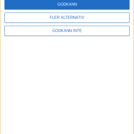
GODKÄNN
Lindblom tog semester på Muskö
FLER ALTERNATIV
13 jul 1998
GODKÄNN INTE
Stortider i Östergarn
4 jul 1998
Szalkai blir hare på Gotland
2 jul 1998
Vår Rusets minsta Gotlands största
1 jul 1998
nästa ›
INTRESSANTA LOPP