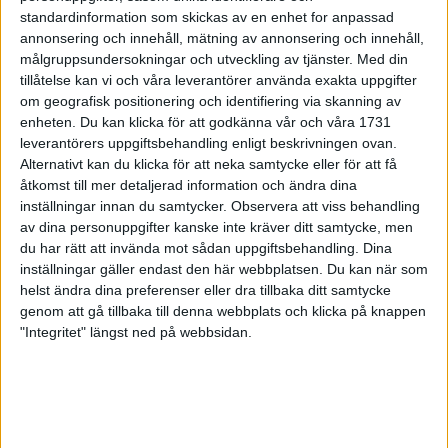
standardinformation som skickas av en enhet for anpassad
Flemingsbarg rikast men inte
annonsering och innehåll, mätning av annonsering och innehåll,
snabbast
målgruppsundersokningar och utveckling av tjänster.
Med din
27 jul 1998
tillåtelse kan vi och våra leverantörer använda exakta uppgifter
om geografisk positionering och identifiering via skanning av
enheten. Du kan klicka för att godkänna vår och våra 1731
Från Gargnäs till Tanzania
leverantörers uppgiftsbehandling enligt beskrivningen ovan.
24 jul 1998
Alternativt kan du klicka för att neka samtycke eller för att få
åtkomst till mer detaljerad information och ändra dina
140 lag i full fart nerför Vindelälven
inställningar innan du samtycker.
Observera att viss behandling
23 jul 1998
av dina personuppgifter kanske inte kräver ditt samtycke, men
du har rätt att invända mot sådan uppgiftsbehandling. Dina
inställningar gäller endast den här webbplatsen. Du kan när som
Bättre säkerhet i Sverige
helst ändra dina preferenser eller dra tillbaka ditt samtycke
20 jul 1998
genom att gå tillbaka till denna webbplats och klicka på knappen
"Integritet" längst ned på webbsidan.
Löpare dödsstörtade i Alperna
20 jul 1998
Det loppet ville Ulmestål vinna
20 jul 1998