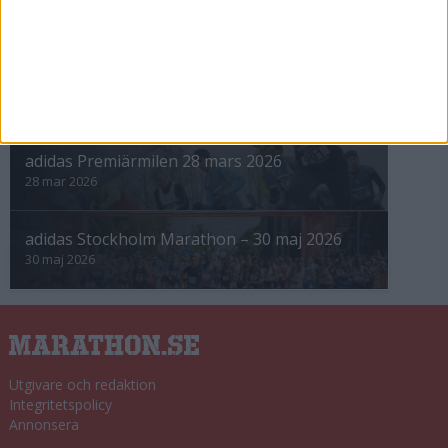
Höstrusket • 8 november
8 nov 2025
Winter Run Stockholm • 31 januari 2026
31 jan 2026
adidas Premiärmilen 28 mars 2026
28 mar 2026
adidas Stockholm Marathon – 30 maj 2026
30 maj 2026
Utgivare och redaktion
Integritetspolicy
Annonsera