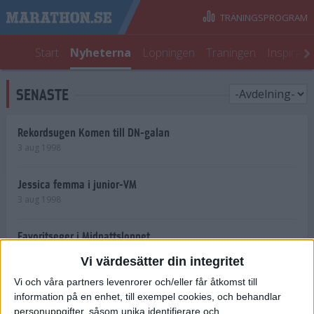
TRÄNINGSPROGRAM
Start
Nyheterna
Löpningen
Träningen
Inspirati
SENASTE
Rekordsugen Komen till DN-galan
3 aug 1998
Jessica femma i junior-VM
3 aug 1998
Favoritseger i Midnattsloppet
2 aug 1998
Vi värdesätter din integritet
Vi och våra partners levenrorer och/eller får åtkomst till
15 000 springer Midnattsloppet
information på en enhet, till exempel cookies, och behandlar
31 jul 1998
personuppgifter, såsom unika identifierare och