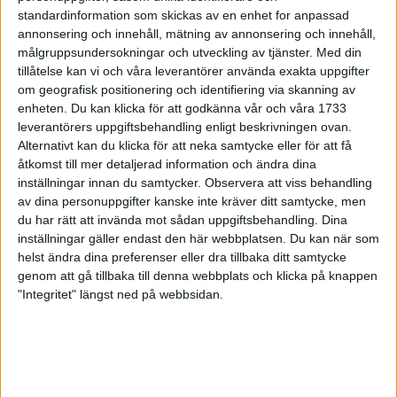
standardinformation som skickas av en enhet for anpassad
Flemingsbarg rikast men inte
annonsering och innehåll, mätning av annonsering och innehåll,
snabbast
målgruppsundersokningar och utveckling av tjänster.
Med din
27 jul 1998
tillåtelse kan vi och våra leverantörer använda exakta uppgifter
om geografisk positionering och identifiering via skanning av
enheten. Du kan klicka för att godkänna vår och våra 1733
Från Gargnäs till Tanzania
leverantörers uppgiftsbehandling enligt beskrivningen ovan.
24 jul 1998
Alternativt kan du klicka för att neka samtycke eller för att få
åtkomst till mer detaljerad information och ändra dina
140 lag i full fart nerför Vindelälven
inställningar innan du samtycker.
Observera att viss behandling
23 jul 1998
av dina personuppgifter kanske inte kräver ditt samtycke, men
du har rätt att invända mot sådan uppgiftsbehandling. Dina
inställningar gäller endast den här webbplatsen. Du kan när som
Bättre säkerhet i Sverige
helst ändra dina preferenser eller dra tillbaka ditt samtycke
20 jul 1998
genom att gå tillbaka till denna webbplats och klicka på knappen
"Integritet" längst ned på webbsidan.
Löpare dödsstörtade i Alperna
20 jul 1998
Det loppet ville Ulmestål vinna
20 jul 1998