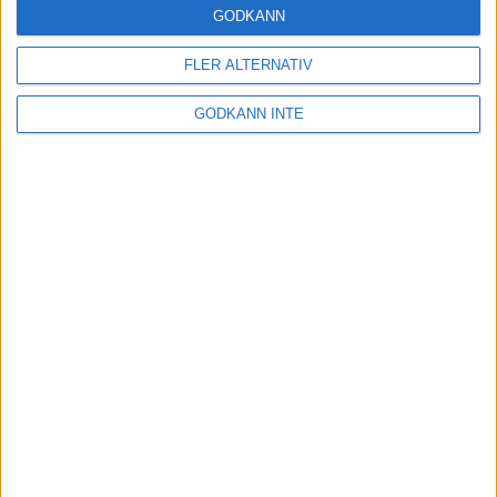
GODKÄNN
Lindblom tog semester på Muskö
FLER ALTERNATIV
13 jul 1998
GODKÄNN INTE
Stortider i Östergarn
4 jul 1998
Szalkai blir hare på Gotland
2 jul 1998
Vår Rusets minsta Gotlands största
1 jul 1998
nästa ›
INTRESSANTA LOPP