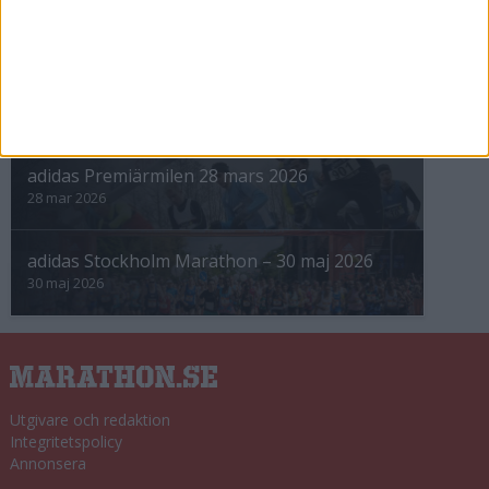
Höstrusket • 8 november
8 nov 2025
Winter Run Stockholm • 31 januari 2026
31 jan 2026
adidas Premiärmilen 28 mars 2026
28 mar 2026
adidas Stockholm Marathon – 30 maj 2026
30 maj 2026
Utgivare och redaktion
Integritetspolicy
Annonsera