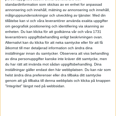
standardinformation som skickas av en enhet for anpassad
Flemingsbarg rikast men inte
annonsering och innehåll, mätning av annonsering och innehåll,
snabbast
målgruppsundersokningar och utveckling av tjänster.
Med din
27 jul 1998
tillåtelse kan vi och våra leverantörer använda exakta uppgifter
om geografisk positionering och identifiering via skanning av
enheten. Du kan klicka för att godkänna vår och våra 1731
Från Gargnäs till Tanzania
leverantörers uppgiftsbehandling enligt beskrivningen ovan.
24 jul 1998
Alternativt kan du klicka för att neka samtycke eller för att få
åtkomst till mer detaljerad information och ändra dina
140 lag i full fart nerför Vindelälven
inställningar innan du samtycker.
Observera att viss behandling
23 jul 1998
av dina personuppgifter kanske inte kräver ditt samtycke, men
du har rätt att invända mot sådan uppgiftsbehandling. Dina
inställningar gäller endast den här webbplatsen. Du kan när som
Bättre säkerhet i Sverige
helst ändra dina preferenser eller dra tillbaka ditt samtycke
20 jul 1998
genom att gå tillbaka till denna webbplats och klicka på knappen
"Integritet" längst ned på webbsidan.
Löpare dödsstörtade i Alperna
20 jul 1998
Det loppet ville Ulmestål vinna
20 jul 1998