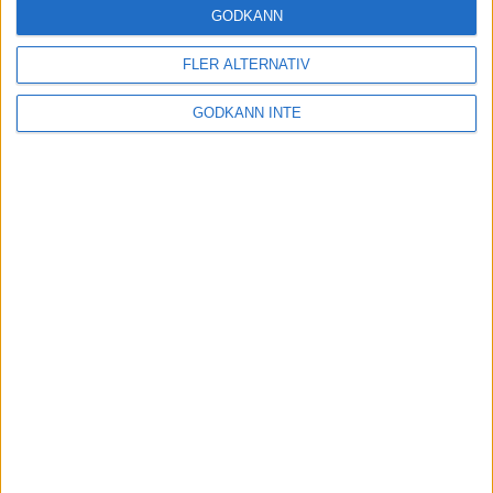
GODKÄNN
Lindblom tog semester på Muskö
FLER ALTERNATIV
13 jul 1998
GODKÄNN INTE
Stortider i Östergarn
4 jul 1998
Szalkai blir hare på Gotland
2 jul 1998
Vår Rusets minsta Gotlands största
1 jul 1998
nästa ›
INTRESSANTA LOPP