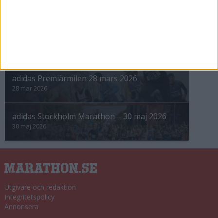
Höstrusket • 8 november
8 nov 2025
Winter Run Stockholm • 31 januari 2026
31 jan 2026
adidas Premiärmilen 28 mars 2026
28 mar 2026
adidas Stockholm Marathon – 30 maj 2026
30 maj 2026
Utgivare och redaktion
Integritetspolicy
Annonsera