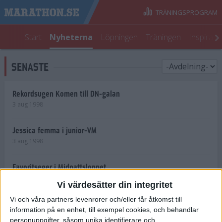
TRÄNINGSPROGRAM
Start
Nyheterna
Löpningen
Träningen
Inspirati
SENASTE
Rekordsugen Komen till DN-galan
3 aug 1998
Jessica femma i junior-VM
3 aug 1998
Favoritseger i Midnattsloppet
2 aug 1998
Vi värdesätter din integritet
Vi och våra partners levenrorer och/eller får åtkomst till
15 000 springer Midnattsloppet
information på en enhet, till exempel cookies, och behandlar
31 jul 1998
personuppgifter, såsom unika identifierare och